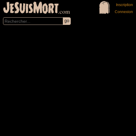
JeSuisMort
Inscription
.com
Connexion