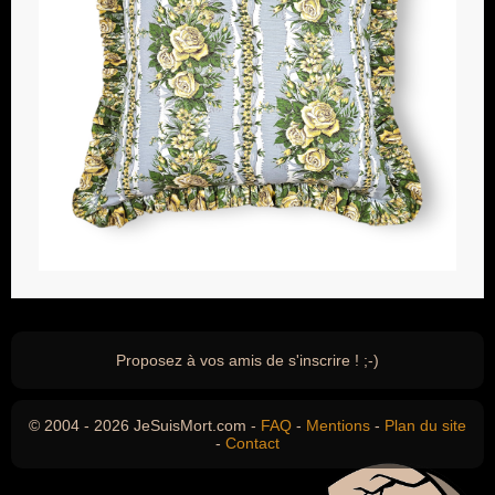
Proposez à vos amis de s'inscrire ! ;-)
© 2004 - 2026 JeSuisMort.com -
FAQ
-
Mentions
-
Plan du site
-
Contact