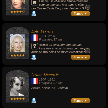
Chanteuse et actrice franco-iranienne
connue pour son rôle dans la série «
+
+
Les Quatre Cents Coups de Virginie » (1979,
6 épisodes) et les films « Glissements
Tombe ►
progressifs du plaisir » (1974) ou « L'Affiche
rouge » (1976).
Lolo Ferrari
1963
-
2000
Française
, 37 ans
Actrice de films pornographiques
française et recordwoman connue pour
+
+
avoir de faux seins de tailles exceptionnelles
et subi 25 opérations de chirurgie esthétique
Tombe ►
: visage, yeux, lèvres, nez et poitrine. Sa
poitrine atteint 180 cm, chaque sein pesait
2,8 kg et elle fut élue « femme à la plus
grosse poitrine du monde » (Guinness Book
Orane Demazis
des records, éd. 2003).
1904
-
1991
Française
, 87 ans
Actrice, Artiste (Art, Cinéma).
Tombe ►