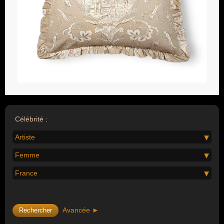
Célébrité :
Artiste
Femme
France
Avancée ►