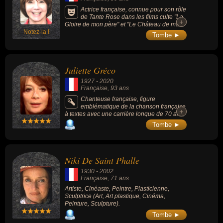
Actrice française, connue pour son rôle
de Tante Rose dans les films culte "La
+
+
Gloire de mon père" et "Le Château de ma
Notez-la !
mère" de 1990 (nomination pour le César de
Tombe ►
la meilleure actrice dans un second rôle en
1991), "L'une chante, l'autre pas" (1977),
"Viens chez moi, j'habite chez une copine"
(de Patrice Leconte) et ses nombreuses
Juliette Gréco
apparitions dans des séries et téléfilms à
succès tout au long de sa carrière.
1927
-
2020
Française
, 93 ans
Chanteuse française, figure
emblématique de la chanson française
+
+
à textes avec une carrière longue de 70 ans,
elle est notamment célèbre pour avoir été
Tombe ►
l'interprète d'auteurs tels que Raymond
Queneau, Jacques Prévert, Léo Ferré, Boris
Vian, Serge Gainsbourg, Jacques Brel,
Roda-Gil, Miossec ou Biolay.
Niki De Saint Phalle
1930
-
2002
Française
, 71 ans
Artiste, Cinéaste, Peintre, Plasticienne,
Sculptrice (Art, Art plastique, Cinéma,
Peinture, Sculpture).
Tombe ►