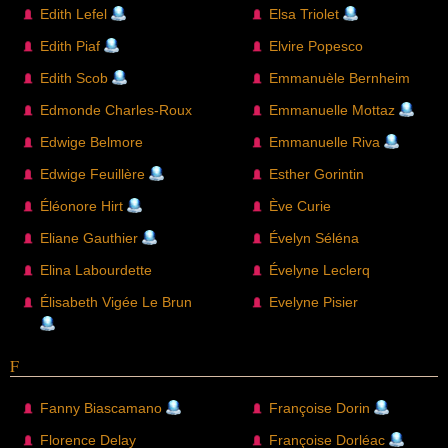
Edith Lefel
Elsa Triolet
Edith Piaf
Elvire Popesco
Edith Scob
Emmanuèle Bernheim
Edmonde Charles-Roux
Emmanuelle Mottaz
Edwige Belmore
Emmanuelle Riva
Edwige Feuillère
Esther Gorintin
Éléonore Hirt
Ève Curie
Eliane Gauthier
Évelyn Séléna
Elina Labourdette
Évelyne Leclerq
Élisabeth Vigée Le Brun
Evelyne Pisier
F
Fanny Biascamano
Françoise Dorin
Florence Delay
Françoise Dorléac