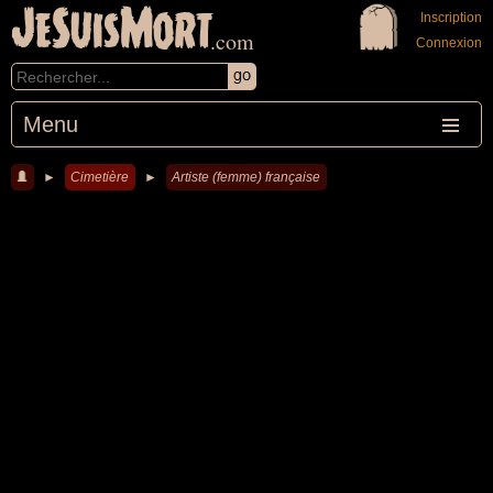
JeSuisMort
Inscription
.com
Connexion
Menu
►
Cimetière
►
Artiste (femme) française