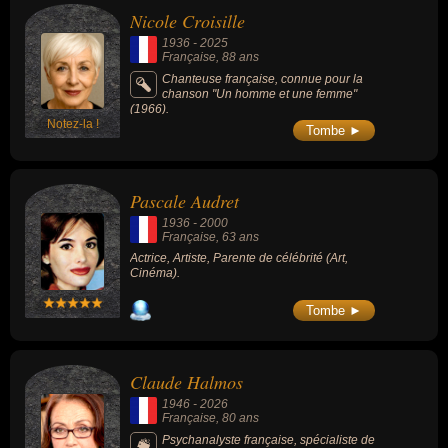
Nicole Croisille
1936
-
2025
Française
, 88 ans
Chanteuse française, connue pour la
chanson "Un homme et une femme"
(1966).
Notez-la !
Tombe ►
Pascale Audret
1936
-
2000
Française
, 63 ans
Actrice, Artiste, Parente de célébrité (Art,
Cinéma).
Tombe ►
Claude Halmos
1946
-
2026
Française
, 80 ans
Psychanalyste française, spécialiste de