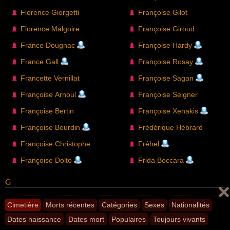
Florence Giorgetti
Françoise Gilot
Florence Malgoire
Françoise Giroud
France Dougnac
Françoise Hardy
France Gall
Françoise Rosay
Francette Vernillat
Françoise Sagan
Françoise Arnoul
Françoise Seigner
Françoise Bertin
Françoise Xenakis
Françoise Bourdin
Frédérique Hébrard
Françoise Christophe
Fréhel
Françoise Dolto
Frida Boccara
G
Gaby Aghion
Georgette Plana
Cimetière
Morts récentes
Catégories
Sexes
Nationalités
Dates naissance
Dates mort
Populaires
Toujours vivants
Gaby Morlay
Géraldine Giraud