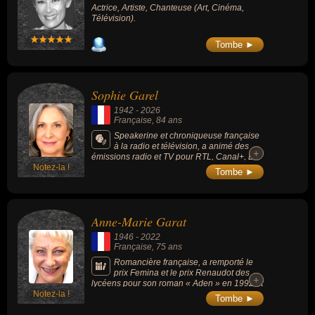
Actrice, Artiste, Chanteuse (Art, Cinéma,
Télévision).
Tombe ►
Sophie Garel
1942
-
2026
Française
, 84 ans
Speakerine et chroniqueuse française
à la radio et télévision, a animé des
+
+
émissions radio et TV pour RTL, Canal+, La
Notez-la !
Cinq et M6 ; a représenté le Luxembourg à
Tombe ►
l'Eurovision de la chanson 1968 (en duo
avec Chris Baldo). Membre de la bande à
Ruquier, elle a été chroniqueuse dans les
talks-shows "On a tout essayé" et "On n'a pas
Anne-Marie Garat
tout dit" sur France 2 et "On va s'gêner" sur
Europe 1. Elle a également été sociétaire
1946
-
2022
des "Grosses Têtes" sur RTL.
Française
, 75 ans
Romancière française, a remporté le
prix Femina et le prix Renaudot des
+
+
lycéens pour son roman « Aden » en 1992 et
Notez-la !
le prix Marguerite Audoux pour son roman «
Tombe ►
Les Mal Famées » en 2000.