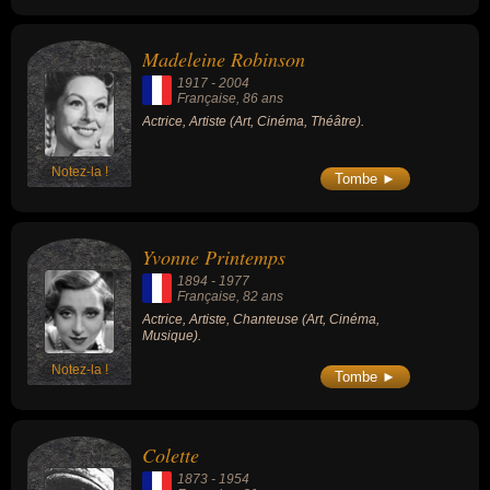
Madeleine Robinson
1917
-
2004
Française
, 86 ans
Actrice, Artiste (Art, Cinéma, Théâtre).
Notez-la !
Tombe ►
Yvonne Printemps
1894
-
1977
Française
, 82 ans
Actrice, Artiste, Chanteuse (Art, Cinéma,
Musique).
Notez-la !
Tombe ►
Colette
1873
-
1954