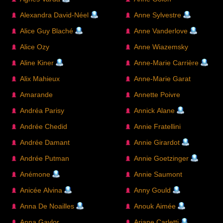
Alexandra David-Néel
Anne Sylvestre
Alice Guy Blaché
Anne Vanderlove
Alice Ozy
Anne Wiazemsky
Aline Kiner
Anne-Marie Carrière
Alix Mahieux
Anne-Marie Garat
Amarande
Annette Poivre
Andréa Parisy
Annick Alane
Andrée Chedid
Annie Fratellini
Andrée Damant
Annie Girardot
Andrée Putman
Annie Goetzinger
Anémone
Annie Saumont
Anicée Alvina
Anny Gould
Anna De Noailles
Anouk Aimée
Anna Gaylor
Ariane Carletti