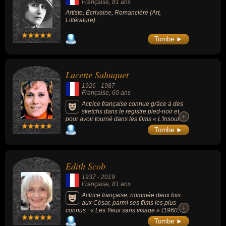
Française
, 81 ans
Artiste, Écrivaine, Romancière (Art,
Littérature).
Tombe ►
Lucette Sahuquet
1926
-
1987
Française
, 60 ans
Actrice française connue grâce à des
sketchs dans le registre pied-noir et
+
+
pour avoir tourné dans les films « L'Insoumis
» (1964) ou « Dupont Lajoie » (1975,
Tombe ►
drame).
Edith Scob
1937
-
2019
Française
, 81 ans
Actrice française, nommée deux fois
aux César, parmi ses films les plus
+
+
connus : « Les Yeux sans visage » (1960,
horreur), « La Voie lactée » (1969, drame), «
Tombe ►
L'Heure d'été » (2008, drame) ou « Holy