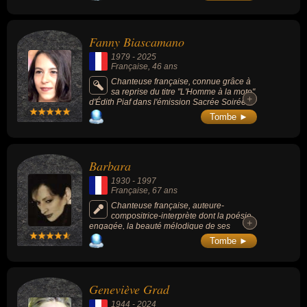
Motors » (2012, drame).
Fanny Biascamano
1979
-
2025
Française
, 46 ans
Chanteuse française, connue grâce à
sa reprise du titre "L'Homme à la moto"
+
+
d'Édith Piaf dans l'émission Sacrée Soirée à
l'âge de 12 ans. En 1997, elle a représenté
Tombe ►
la France au Concours Eurovision de la
chanson avec le titre "Sentiments songes",
terminant à la 7e place.
Barbara
1930
-
1997
Française
, 67 ans
Chanteuse française, auteure-
compositrice-interprète dont la poésie
+
+
engagée, la beauté mélodique de ses
compositions et la profondeur de l’émotion
Tombe ►
que dégageait sa voix lui assurèrent un
public qui la suivit pendant 40 ans. Nombre
de ses chansons sont devenues des
classiques de la chanson française,
Geneviève Grad
notamment : « Une petite cantate » (1964), «
Dis, quand reviendras-tu ? » (1964), «
1944
-
2024