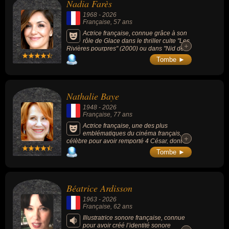
Nadia Farès
1968
-
2026
Française
, 57 ans
Actrice française, connue grâce à son
rôle de Glace dans le thriller culte "Les
+
+
Rivières pourpres" (2000) ou dans "Nid de
guêpes" (2002) où elle tenait tête à un
Tombe ►
commando, mais aussi dans des comédies
sociales telles que "Les Démons de Jésus"
(1997) ou la série politique "Marseille"
(2016-2018) aux côtés de Gérard Depardieu.
Nathalie Baye
1948
-
2026
Française
, 77 ans
Actrice française, une des plus
emblématiques du cinéma français,
+
+
célèbre pour avoir remporté 4 César, dont 2
consécutifs pour la Meilleure Actrice, célèbre
Tombe ►
à ses collaborations avec des réalisateurs de
légende comme François Truffaut,
notamment dans "La Nuit américaine" (1973)
ou son rôle culte dans "Vénus Beauté
Béatrice Ardisson
(Institut)" (1999) mais aussi en incarnant la
mère de Leonardo DiCaprio dans le film de
1963
-
2026
Steven Spielberg "Arrête-moi si tu peux"
Française
, 62 ans
(2002).
Illustratrice sonore française, connue
pour avoir créé l’identité sonore