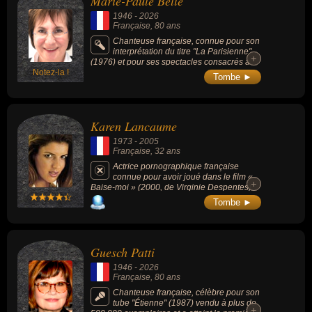
Marie-Paule Belle
réalité ou styliste. En ce qui concerne leurs nationalités au moment
1946
-
2026
de leurs morts, ils peuvent avoir été bulgare par exemple.
Française
, 80 ans
Chanteuse française, connue pour son
interprétation du titre "La Parisienne"
+
+
(1976) et pour ses spectacles consacrés à
Notez-la !
Barbara, reconnue pour son jeu de piano
Tombe ►
virtuose et énergique qu'elle associait à un
style scénique expressif issu du cabaret.
Karen Lancaume
1973
-
2005
Française
, 32 ans
Actrice pornographique française
connue pour avoir joué dans le film «
+
+
Baise-moi » (2000, de Virginie Despentes)
pour lequel elle reçu le Hot d'Or de la
Tombe ►
meilleure actrice (alors que le film n'est pas
considéré comme pornographique). Très
soucieuse de son image, elle refusait
systématiquement les pratiques les plus
Guesch Patti
extrêmes et dénonçait régulièrement la
mentalité égoïste et le machisme de ce
1946
-
2026
milieu.
Française
, 80 ans
Chanteuse française, célèbre pour son
tube "Étienne" (1987) vendu à plus de
+
+