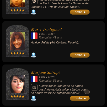
Charles Aznavour, Les Compagnons de la
de Mado dans le film « La Drôlesse de
chanson, Georges Moustaki...
Jacques » (1979, de Jacques Doillon).
Tombe ►
Marie Trintignant
1962
-
2003
Française
, 41 ans
Actrice, Artiste (Art, Cinéma, People).
Tombe ►
Marjane Satrapi
1969
-
2026
Française
, 56 ans
Autrice franco-iranienne de bande
dessinée et réalisatrice, célèbre pour
+
+
sa bande dessinée autobiographique
"Persepolis" (qui raconte son enfance à
Tombe ►
Téhéran pendant la révolution islamique),
adaptée en 2007 en film d'animation