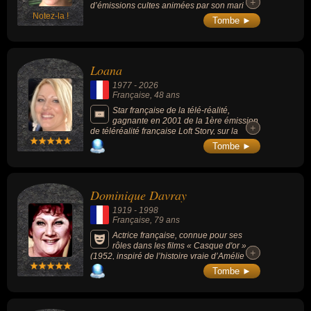
+
+
d’émissions cultes animées par son mari
Notez-la !
Thierry Ardisson et l’ambiance musicale de
Tombe ►
programmes diffusés sur Canal+ et France 2.
Loana
1977
-
2026
Française
, 48 ans
Star française de la télé-réalité,
gagnante en 2001 de la 1ère émission
+
+
de téléréalité française Loft Story, sur la
chaîne M6. Sa renommée lui permet de
Tombe ►
s'essayer aux métiers de mannequin, styliste,
chanteuse et animatrice de télévision.
Dominique Davray
1919
-
1998
Française
, 79 ans
Actrice française, connue pour ses
rôles dans les films « Casque d'or »
+
+
(1952, inspiré de l’histoire vraie d’Amélie
Élie), « Les Espions » (1957) ou « Terrain
Tombe ►
vague » (1960, de Marcel Carné), et dans les
séries « Rocambole » (1965) ou « Émile
Zola ou la Conscience humaine » (1978).