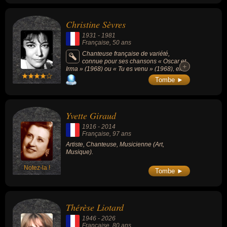
Christine Sèvres
1931
-
1981
Française
, 50 ans
Chanteuse française de variété,
connue pour ses chansons « Oscar et
+
+
Irma » (1968) ou « Tu es venu » (1968), elle
fut la 1ère épouse de Jean Ferrat.
Tombe ►
Yvette Giraud
1916
-
2014
Française
, 97 ans
Artiste, Chanteuse, Musicienne (Art,
Musique).
Notez-la !
Tombe ►
Thérèse Liotard
1946
-
2026
Française
, 80 ans