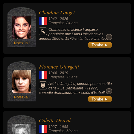
Claudine Longet
1942
-
2026
Française
, 84 ans
Chanteuse et actrice française,
populaire aux États-Unis dans les
+
+
années 1960 et 1970 en tant que chanteuse
Notez-la !
de pop et de bossa nova avec sa voix douce
Tombe ►
et son accent français, actrice à la télévision
et au cinéma, marquant les esprits en 1968
aux côtés de Peter Sellers dans le film culte
"The Party de Blake Edwards", célèbre aussi
Florence Giorgetti
pour son mariage avec le chanteur
américain Andy Williams (avec qui elle a
1944
-
2019
formé un couple phare du show-business et
Française
, 75 ans
partagé de nombreuses apparitions
télévisées), sa vie a pris un tournant tragique
Actrice française, connue pour son rôle
et hautement controversé en 1976 lorsqu'elle
dans « La Dentellière » (1977,
+
+
a été impliquée dans la mort par balle de son
comédie dramatique) aux côtés d’Isabelle
compagnon de l'époque, le champion
Notez-la !
Huppert.
Tombe ►
olympique de ski Vladimir « Spider » Sabich.
Colette Dereal
1927
-
1988
Française
, 60 ans