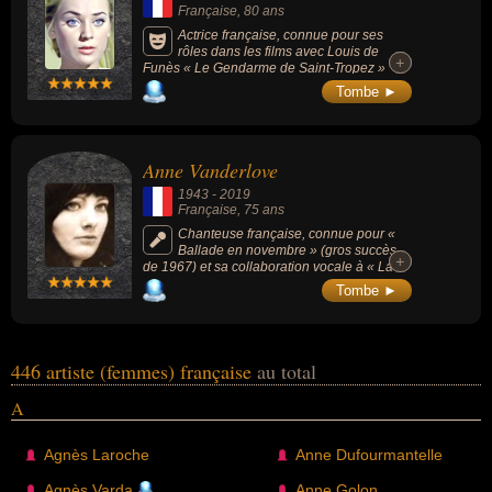
Nantes » (1963), « Göttingen » (1964), « La
Française
, 80 ans
Dame brune » (1967), « L'Aigle noir »
(1970), « Marienbad » (1973) ou encore «
Actrice française, connue pour ses
Ma plus belle histoire d'amour » (1966).
rôles dans les films avec Louis de
+
+
Depuis 2010, le Prix Barbara récompense
Funès « Le Gendarme de Saint-Tropez »
chaque année une jeune chanteuse
(1964), « Le Gendarme à New York » (1965)
Tombe ►
francophone.
et « Le gendarme se marie » (1968).
Anne Vanderlove
1943
-
2019
Française
, 75 ans
Chanteuse française, connue pour «
Ballade en novembre » (gros succès
+
+
de 1967) et sa collaboration vocale à « La
Mort d'Orion » (1970, de Gérard Manset).
Tombe ►
Elle était surnommée « la Joan Baez
française » pour la poésie de ses textes et
son engagement (Joan Baez est autrice-
compositrice-interprète américaine de
musique folk née en 1941).
446 artiste (femmes) française
au total
A
Agnès Laroche
Anne Dufourmantelle
Agnès Varda
Anne Golon