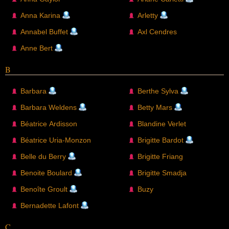
Anna Karina
Arletty
Annabel Buffet
Axl Cendres
Anne Bert
B
Barbara
Berthe Sylva
Barbara Weldens
Betty Mars
Béatrice Ardisson
Blandine Verlet
Béatrice Uria-Monzon
Brigitte Bardot
Belle du Berry
Brigitte Friang
Benoite Boulard
Brigitte Smadja
Benoîte Groult
Buzy
Bernadette Lafont
C