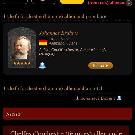
(hommes)
allemand
+
+
nés en mai
et morts en avril
connus comme par exemple :
1 chef d'orchestre (homme) allemand
populaire
Johannes Brahms... Ces personnalités (de sexe masculin) peuvent
avoir des liens variés dans les domaines de l'art ou de la musique.
Ces célébrités peuvent également avoir été artiste ou compositeur.
Johannes Brahms
1833
-
1897
Allemand
, 63 ans
Artiste, Chef d'orchestre, Compositeur (Art,
Musique).
Tombe ►
1 chef d'orchestre (homme) allemand
au total
Johannes Brahms
Sexes
Cheffes d'orchestre (femmes) allemande