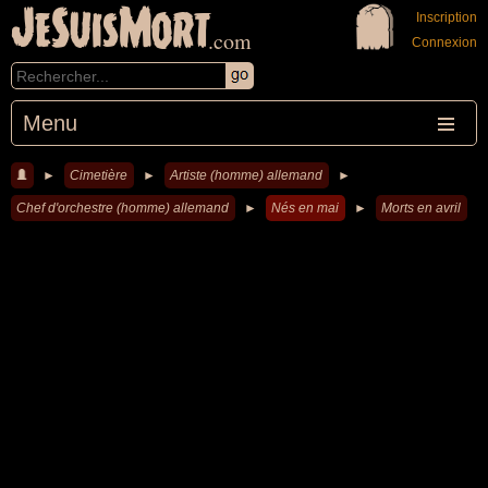
JeSuisMort
Inscription
.com
Connexion
Menu
►
Cimetière
►
Artiste (homme) allemand
►
Chef d'orchestre (homme) allemand
►
Nés en mai
►
Morts en avril