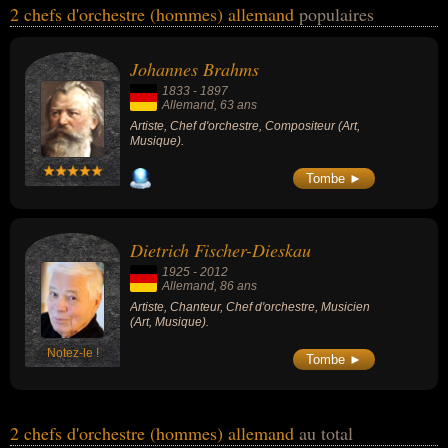
2 chefs d'orchestre (hommes) allemand
populaires
Brahms, Dietrich Fischer-Dieskau... Ces personnalités (de sexe
masculin) peuvent avoir des liens variés dans les domaines de l'art
ou de la musique. Ces célébrités peuvent également avoir été
Johannes Brahms
artiste, compositeur, chanteur ou musicien.
1833
-
1897
Allemand
, 63 ans
Artiste, Chef d'orchestre, Compositeur (Art,
Musique).
Tombe ►
Dietrich Fischer-Dieskau
1925
-
2012
Allemand
, 86 ans
Artiste, Chanteur, Chef d'orchestre, Musicien
(Art, Musique).
Notez-le !
Tombe ►
2 chefs d'orchestre (hommes) allemand
au total