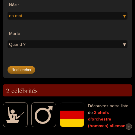
Née :
en mai
Morte :
Quand ?
2 célébrités
Découvrez notre liste
de
2
chefs
d'orchestre
(hommes)
allemand
+
+
nés en mai
morts et connus comme par exemple : Johannes