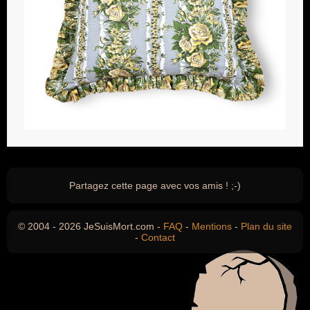
Partagez cette page avec vos amis ! ;-)
© 2004 - 2026 JeSuisMort.com -
FAQ
-
Mentions
-
Plan du site
-
Contact