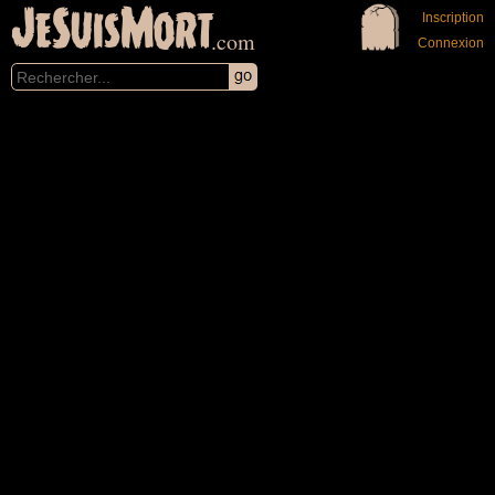
JeSuisMort
Inscription
.com
Connexion