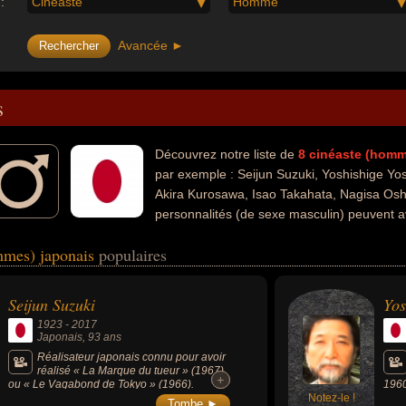
:
Cinéaste
Homme
Avancée ►
s
Découvrez notre liste de
8
cinéaste (hom
par exemple : Seijun Suzuki, Yoshishige Y
Akira Kurosawa, Isao Takahata, Nagisa Osh
personnalités (de sexe masculin) peuvent a
ma, du documentaire, du théâtre, de la cuisine, de l'animation ou du de
mmes) japonais
populaires
té artiste, critique, critique de cinéma, documentariste, journaliste, m
riste ou réalisateur d'animation.
Seijun Suzuki
Yos
1923
-
2017
Japonais
, 93 ans
Réalisateur japonais connu pour avoir
réalisé « La Marque du tueur » (1967)
+
+
ou « Le Vagabond de Tokyo » (1966).
1960
Considéré comme l'un des réalisateurs
Notez-le !
Mass
Tombe ►