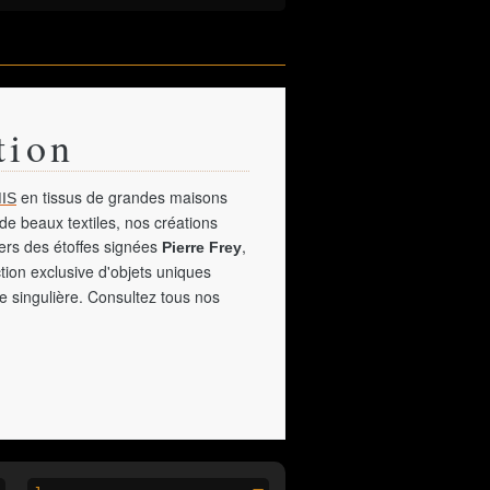
tion
en tissus de grandes maisons
IS
de beaux textiles, nos créations
vers des étoffes signées
,
Pierre Frey
tion exclusive d'objets uniques
e singulière. Consultez tous nos