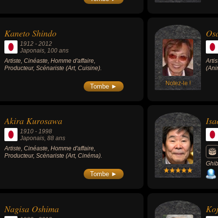
marquants du cinéma japonais, oublié du
ther
grand public pendant une longue période
«Fem
(banni des studios japonais durant 10 ans), il
fut récemment redécouvert par les cinéphiles
Kaneto Shindo
Os
et soutenu par des auteurs célèbres comme
Jim Jarmusch, Yasuharu Hasebe, Wong Kar-
1912
-
2012
wai ou encore Quentin Tarantino qui se
Japonais
, 100 ans
réclament parfois de son influence.
Artiste, Cinéaste, Homme d'affaire,
Arti
Producteur, Scénariste (Art, Cuisine).
(Ani
Notez-le !
Tombe ►
Akira Kurosawa
Isa
1910
-
1998
Japonais
, 88 ans
Artiste, Cinéaste, Homme d'affaire,
Producteur, Scénariste (Art, Cinéma).
Ghib
pour
Tombe ►
(198
gout
vois
de l
Nagisa Oshima
Ko