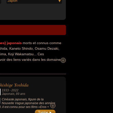
Japon
mes)
japonais
morts et connus comme
oshida, Kaneto Shindo, Osamu Dezaki,
ima, Koji Wakamatsu... Ces
voir des liens variés dans les domaines
+
+
ssin-animé. Ces célébrités peuvent
etteur en scène, homme d'affaire,
hishige Yoshida
1933
-
2022
Japonais
, 89 ans
Cinéaste japonais, figure de la
Nouvelle Vague japonaise des années
+
+
, il est connu pour ses films «Eros +
acre» (1969, drame), «La Source
Tombe ►