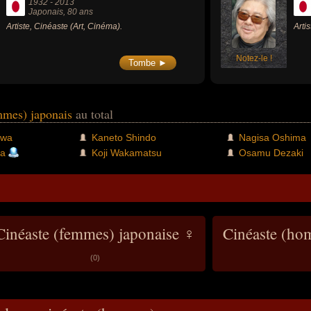
1932
-
2013
Japonais
, 80 ans
Artiste, Cinéaste (Art, Cinéma).
Arti
Notez-le !
Tombe ►
mmes) japonais
au total
awa
Kaneto Shindo
Nagisa Oshima
ta
Koji Wakamatsu
Osamu Dezaki
Cinéaste (femmes) japonaise ♀
Cinéaste (ho
(0)