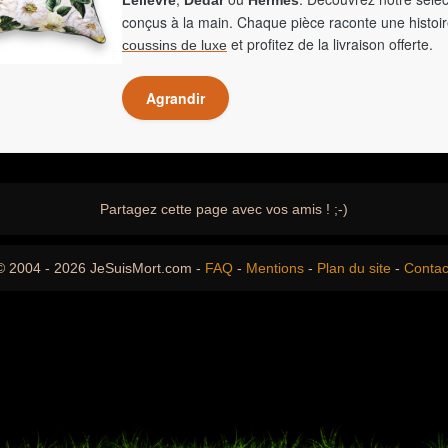
conçus à la main. Chaque pièce raconte une histoir
et profitez de la livraison offerte.
coussins de luxe
Agrandir
Partagez cette page avec vos amis ! ;-)
© 2004 - 2026 JeSuisMort.com -
FAQ
-
Mentions
-
Plan du site
-
Contac