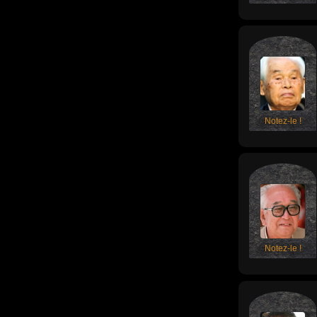
Notez-le !
Notez-le !