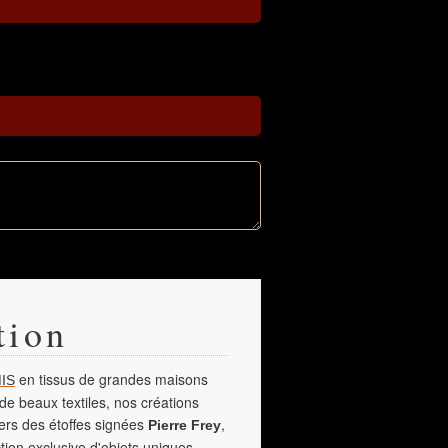
tion
en tissus de grandes maisons
IS
de beaux textiles, nos créations
vers des étoffes signées
,
Pierre Frey
tion exclusive d'objets uniques