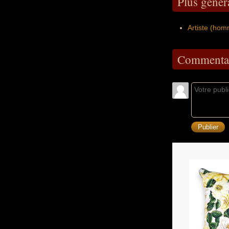
Plus génér
Artiste (hom
Commentai