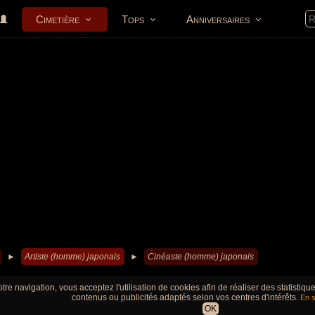
Cimetière
Tops
Anniversaires
►
Artiste (homme) japonais
►
Cinéaste (homme) japonais
tre navigation, vous acceptez l'utilisation de cookies afin de réaliser des statistiq
contenus ou publicités adaptés selon vos centres d'intérêts.
En s
OK