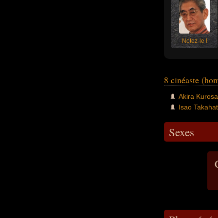
Notez-le !
8 cinéaste (ho
Akira Kuros
Isao Takaha
Sexes