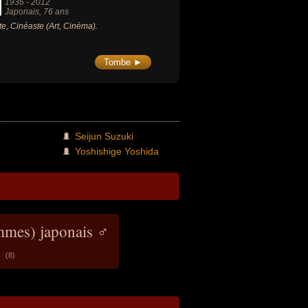
1936
-
2012
Japonais
, 76 ans
ste, Cinéaste (Art, Cinéma).
Tombe ►
Seijun Suzuki
Yoshishige Yoshida
mmes) japonais ♂
(8)