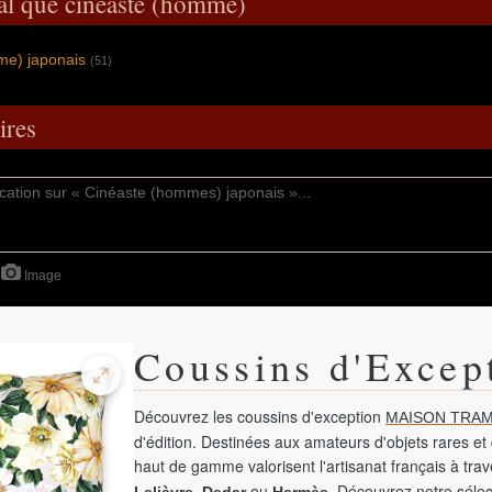
al que cinéaste (homme)
me) japonais
(51)
res
Image
Coussins d'Excep
Découvrez les coussins d'exception
MAISON TRAM
d'édition. Destinées aux amateurs d'objets rares et 
haut de gamme valorisent l'artisanat français à tra
,
ou
. Découvrez notre sélec
Lelièvre
Dedar
Hermès