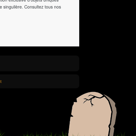
e singulière. Consultez tous nos
t