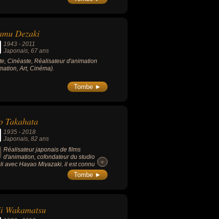
male d'Akitsu» (1962, drame) ou
mes en miroir» (2002, drame).
amu Dezaki
1943
-
2011
Japonais
, 67 ans
ste, Cinéaste, Réalisateur d'animation
mation, Art, Cinéma).
Tombe ►
o Takahata
1935
-
2018
Japonais
, 82 ans
Réalisateur japonais de films
d'animation, cofondateur du studio
+
+
li avec Hayao Miyazaki, il est connu
 son film « Le Tombeau des lucioles »
Tombe ►
8), mais aussi « Souvenirs goutte à
te » (1991), « Pompoko » (1994), « Mes
ins les Yamada » (1991) et « Le Conte
a princesse Kaguya » (2013).
ji Wakamatsu