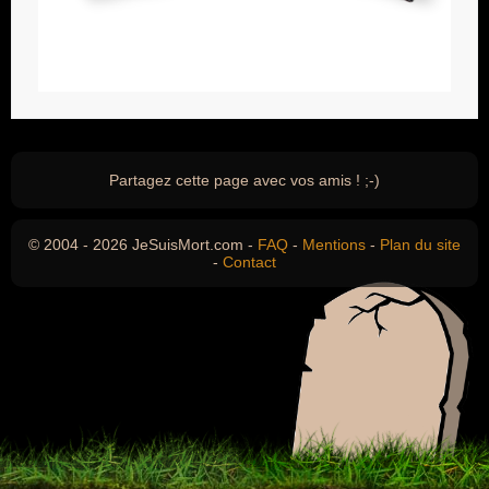
Partagez cette page avec vos amis ! ;-)
© 2004 - 2026 JeSuisMort.com -
FAQ
-
Mentions
-
Plan du site
-
Contact