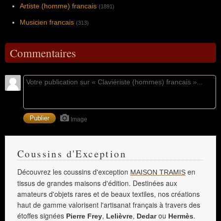
Artiste (homme) francais
(1891)
Musicien francais
(313)
Commentaires
Image
Coussins d'Exception
Découvrez les coussins d'exception
en
MAISON TRAMIS
tissus de grandes maisons d'édition. Destinées aux
amateurs d'objets rares et de beaux textiles, nos créations
haut de gamme valorisent l'artisanat français à travers des
étoffes signées
,
,
ou
.
Pierre Frey
Lelièvre
Dedar
Hermès