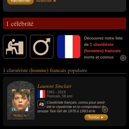
Avancée ►
1 célébrité
Découvrez notre liste
de
1
claviériste
(hommes)
francais
morts et connus
+
+
comme par exemple : Laurent Sinclair... Ces personnalités (de
1 claviériste (homme) francais
populaire
sexe masculin) peuvent avoir des liens variés dans les domaines
de l'art, de la musique ou de la new wave. Ces célébrités peuvent
également avoir été artiste, compositeur, compositeur de variétés
Laurent Sinclair
ou musicien.
1961
-
2019
Francais
, 58 ans
Claviériste français, connu pour avoir
été le claviériste et co-compositeur du
+
+
groupe Taxi Girl de 1978 à 1983 et le
Notez-le !
compositeur de leur plus grand tube «
Tombe ►
Cherchez le garçon » (1980).