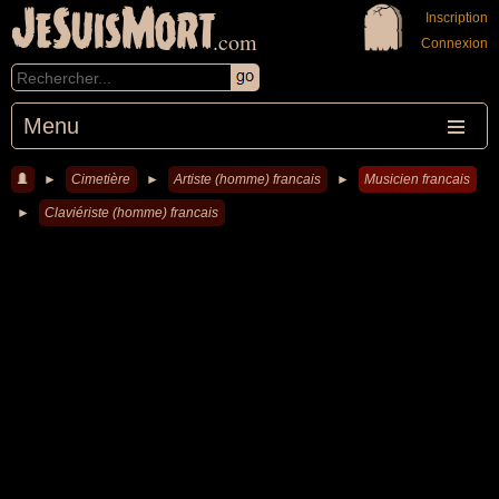
JeSuisMort
Inscription
.com
Connexion
Menu
►
Cimetière
►
Artiste (homme) francais
►
Musicien francais
►
Claviériste (homme) francais