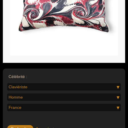
Célébrité :
Claviériste
Homme
France