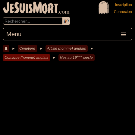
JeSuisMort
Inscription
.com
Connexion
Menu
►
Cimetière
►
Artiste (homme) anglais
►
ème
Comique (homme) anglais
►
Nés au 19
siècle