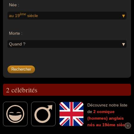
Née :
ème
au 19
siècle
Morte :
Quand ?
2 célébrités
Découvrez notre liste
de
2
comique
(hommes)
anglais
nés au 19ème siècle
+
+
morts et connus comme par exemple : Charlie Chaplin, Stan