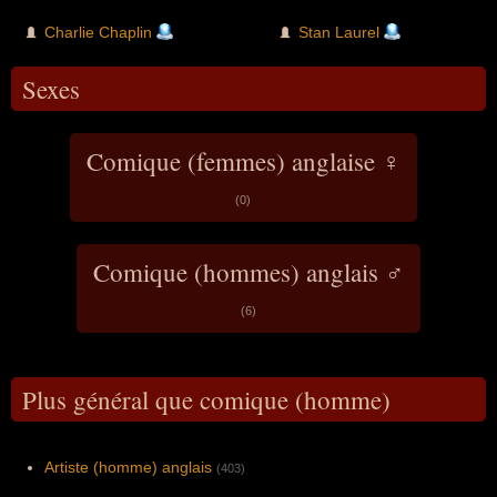
perdre son visa américain, il s'établir alors en
Suisse en 1952 et abandonna son
Charlie Chaplin
Stan Laurel
personnage de Charlot dans ses derniers
films. Bien qu'étant des comédies de type
slapstick, ses films intégraient des éléments
Sexes
de pathos et étaient marqués par les thèmes
sociaux et politiques ainsi que par des
éléments autobiographiques.
Comique (femmes) anglaise ♀
(0)
Comique (hommes) anglais ♂
(6)
Plus général que comique (homme)
Artiste (homme) anglais
(403)