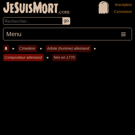
JeSuisMort
Inscription
.com
Connexion
Menu
►
Cimetière
►
Artiste (homme) allemand
►
Compositeur allemand
►
Nés en 1770