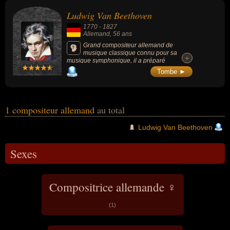
également avoir été artiste.
Ludwig Van Beethoven
1770
-
1827
Allemand
, 56 ans
Grand compositeur allemand de
musique classique connu pour sa
+
+
musique symphonique, il a préparé
l’évolution vers le romantisme en musique et
Tombe ►
influencé la musique occidentale pendant
une grande partie du XIXe siècle : « Molto
Vivace », « Ode à la joie », « Hymne à La
Joie », « Sonate au Clair de lune », « La
lettre à Élise », etc.
1 compositeur allemand
au total
Ludwig Van Beethoven
Sexes
Compositrice allemande ♀
(1)