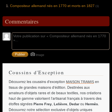
Compositeur allemand nés en 1770 et morts en 1827
(1)
Commentaires
Image
Coussins d'Exception
Découvrez les coussins d'exception
en
MAISON TRAMIS
tissus de grandes maisons d'édition. Destinées aux
amateurs d'objets rares et de beaux textiles, nos créations
haut de gamme valorisent l'artisanat français à travers des
étoffes signées
,
,
ou
.
Pierre Frey
Lelièvre
Dedar
Hermès
Découvrez notre sélection exclusive d'objets uniques