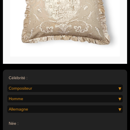
Célébrité :
Compositeur
Homme
Allemagne
Née :