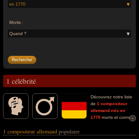
en 1770
Morte :
Quand ?
1 célébrité
Découvrez notre liste
de
1
compositeur
allemand
nés en
1770
morts et connus
+
+
comme par exemple : Ludwig Van Beethoven... Ces personnalités
1 compositeur allemand
populaire
(de sexe masculin) peuvent avoir des liens variés dans les
domaines de l'art ou de la musique. Ces célébrités peuvent