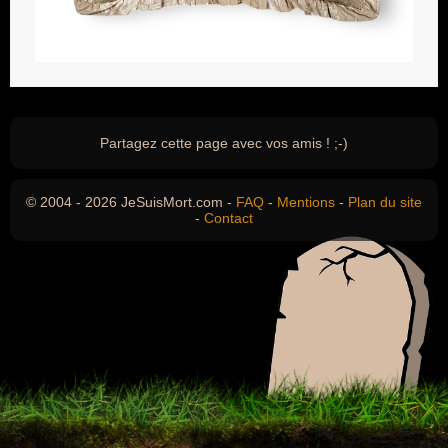
Partagez cette page avec vos amis ! ;-)
© 2004 - 2026 JeSuisMort.com -
FAQ
-
Mentions
-
Plan du site
-
Contact