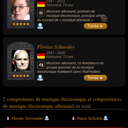
1947
-
2022
Allemand
, 74 ans
Musicien allemand, pionnier de
musique électronique, principal artiste
+
+
du courant de « musique planante »
électronique ayant un succès mondial au
Tombe ►
milieu de la décennie 1970 grâce au groupe
Tangerine Dream.
Florian Schneider
1947
-
2020
Allemand
, 73 ans
Musicien allemand, co-fondateurs du
groupe pionnier de la musique
électronique Kraftwerk (avec Ralf Hütter).
Tombe ►
2 compositeurs de musique électronique et compositrices
de musique électronique allemand
au total
Florian Schneider
Klaus Schulze