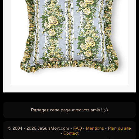
Partagez cette page avec vos amis ! ;-)
© 2004 - 2026 JeSuisMort.com -
FAQ
-
Mentions
-
Plan du site
-
Contact