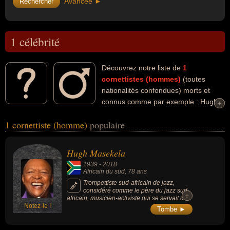
Avancée ►
1 célébrité
Découvrez notre liste de
1
cornettistes (hommes)
(toutes
nationalités confondues) morts et
connus comme par exemple : Hugh
+
+
Masekela... Ces personnalités (de sexe masculin) peuvent avoir
1 cornettiste (homme)
populaire
des liens variés dans les domaines de l'art, du jazz ou de la
musique. Ces célébrités peuvent également avoir été artiste,
bugliste, musicien ou trompettiste. En ce qui concerne leurs
Hugh Masekela
nationalités au moment de leurs morts, ils peuvent avoir été africain
1939
-
2018
du sud par exemple.
Africain du sud
, 78 ans
Trompettiste sud-africain de jazz,
considéré comme le père du jazz sud-
+
+
africain, musicien-activiste qui se servait de
Notez-le !
la musique pour exprimer ses intimes
Tombe ►
convictions et faire part des combats
acharnés qu'il menait comme ses addictions
avec lesquelles il se battait. Sa musique de