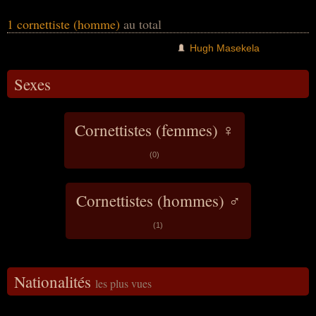
formes multiples est le reflet d’un combat
permanent contre l'apartheid et l'oppression.
1 cornettiste (homme)
au total
Hugh Masekela
Sexes
Cornettistes (femmes) ♀
(0)
Cornettistes (hommes) ♂
(1)
Nationalités
les plus vues