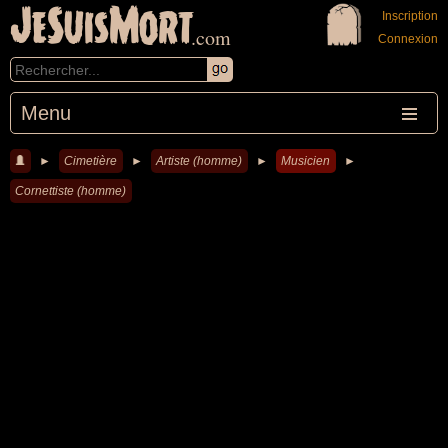
JeSuisMort
Inscription
.com
Connexion
Menu
►
Cimetière
►
Artiste (homme)
►
Musicien
►
Cornettiste (homme)