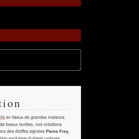
tion
en tissus de grandes maisons
IS
de beaux textiles, nos créations
vers des étoffes signées
,
Pierre Frey
tion exclusive d'objets uniques