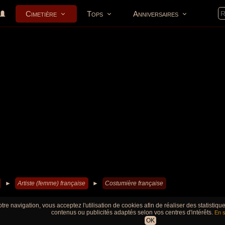
Cimetière
Tops
Anniversaires
►
Artiste (femme) française
►
Costumière française
tre navigation, vous acceptez l'utilisation de cookies afin de réaliser des statistiq
contenus ou publicités adaptés selon vos centres d'intérêts.
En s
OK