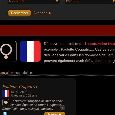
:
Costumier
Femme
Avancée ►
Découvrez notre liste de
1
costumière
fra
exemple : Paulette Coquatrix... Ces personn
des liens variés dans les domaines de l'art
peuvent également avoir été artiste ou conjo
rançaise
populaire
Paulette Coquatrix
1916
-
2018
Française
, 102 ans
Costumière française de théâtre et de
cinéma, épouse de Bruno Coquatrix
+
+
(propriétaire de la salle de spectacle
Olympia à Paris).
Tombe ►