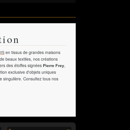
tion
en tissus de grandes maisons
IS
de beaux textiles, nos créations
vers des étoffes signées
,
Pierre Frey
tion exclusive d'objets uniques
e singulière. Consultez tous nos