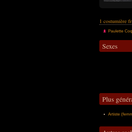
1 costumière f
Paulette Coq
Sexes
Plus génér
Artiste (fem