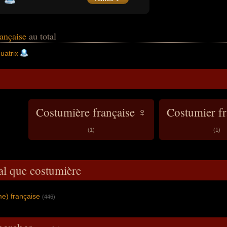
rançaise
au total
uatrix
Costumière française ♀
Costumier fr
(1)
(1)
al que costumière
me) française
(446)