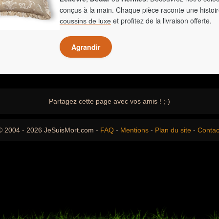
conçus à la main. Chaque pièce raconte une histoir
et profitez de la livraison offerte.
coussins de luxe
Agrandir
Partagez cette page avec vos amis ! ;-)
© 2004 - 2026 JeSuisMort.com -
FAQ
-
Mentions
-
Plan du site
-
Contac