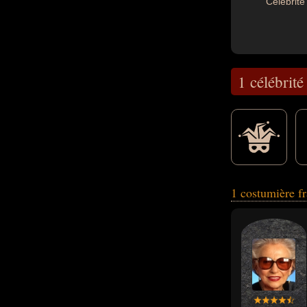
Célébrité 
1 célébrité
1 costumière f