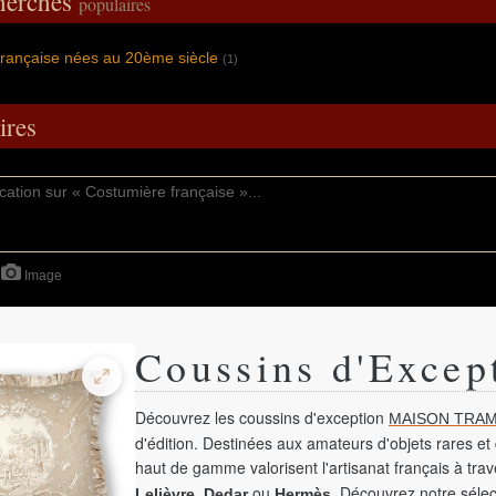
cherches
populaires
française nées au 20ème siècle
(1)
res
Image
Coussins d'Excep
Découvrez les coussins d'exception
MAISON TRAM
d'édition. Destinées aux amateurs d'objets rares et 
haut de gamme valorisent l'artisanat français à tra
,
ou
. Découvrez notre sélec
Lelièvre
Dedar
Hermès