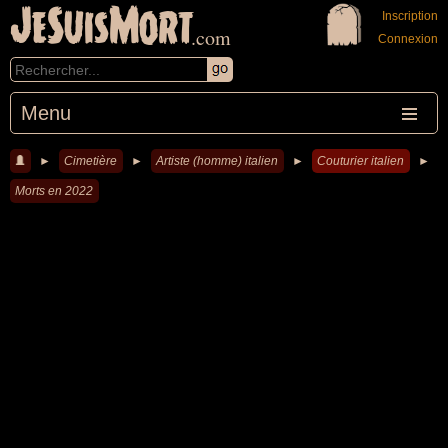
JeSuisMort
Inscription
.com
Connexion
Menu
►
Cimetière
►
Artiste (homme) italien
►
Couturier italien
►
Morts en 2022