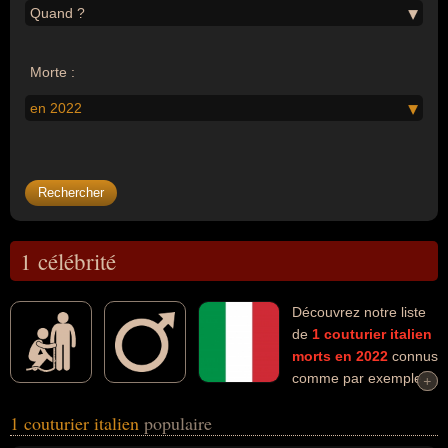
Quand ?
Morte :
en 2022
1 célébrité
Découvrez notre liste
de
1
couturier
italien
morts en 2022
connus
comme par exemple :
+
+
Nino Cerruti... Ces personnalités (de sexe masculin) peuvent avoir
1 couturier italien
populaire
des liens variés dans les domaines de l'art, du business, de la
couture ou de la mode. Ces célébrités peuvent également avoir été