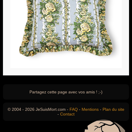
Partagez cette page avec vos amis ! ;-)
© 2004 - 2026 JeSuisMort.com -
FAQ
-
Mentions
-
Plan du site
-
Contact