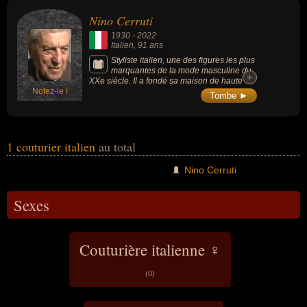
artiste, dessinateur, entrepreneur, homme d'affaire ou styliste.
Nino Cerruti
1930
-
2022
Italien
, 91 ans
Styliste italien, une des figures les plus
marquantes de la mode masculine du
+
+
XXe siècle. Il a fondé sa maison de haute
Notez-le !
couture Cerruti en 1967 à Paris.
Tombe ►
1 couturier italien
au total
Nino Cerruti
Sexes
Couturière italienne ♀
(0)