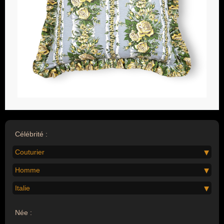
Célébrité :
Couturier
Homme
Italie
Née :