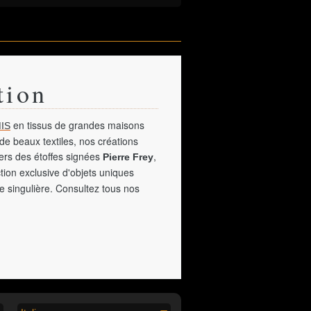
tion
en tissus de grandes maisons
IS
de beaux textiles, nos créations
vers des étoffes signées
,
Pierre Frey
tion exclusive d'objets uniques
e singulière. Consultez tous nos