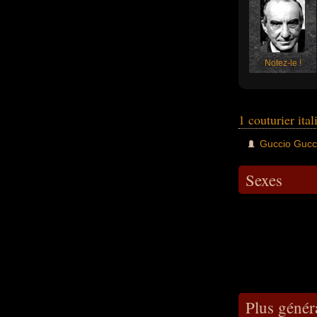
Notez-le !
1 couturier ita
Guccio Gucc
Sexes
Plus génér