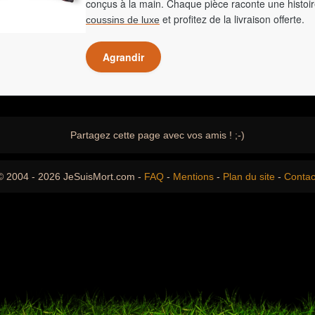
conçus à la main. Chaque pièce raconte une histoir
et profitez de la livraison offerte.
coussins de luxe
Agrandir
Partagez cette page avec vos amis ! ;-)
© 2004 - 2026 JeSuisMort.com -
FAQ
-
Mentions
-
Plan du site
-
Contac