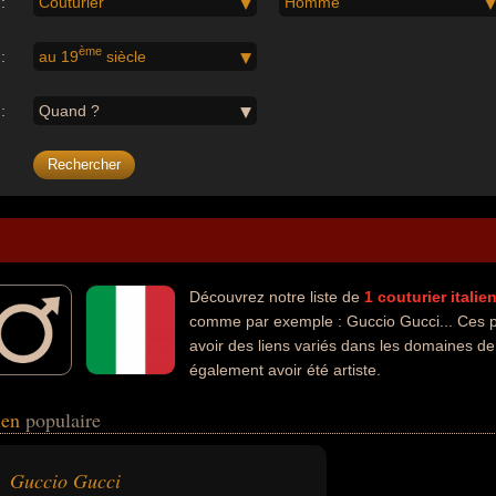
:
Couturier
Homme
ème
:
au 19
siècle
:
Quand ?
Découvrez notre liste de
1
couturier
italie
comme par exemple : Guccio Gucci... Ces p
avoir des liens variés dans les domaines d
également avoir été artiste.
lien
populaire
Guccio Gucci