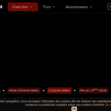
Cimetière
Tops
Anniversaires
ème
►
Artiste (homme) italien
►
Couturier italien
►
Nés au 19
siècle
tre navigation, vous acceptez l'utilisation de cookies afin de réaliser des statistiq
contenus ou publicités adaptés selon vos centres d'intérêts.
En s
OK