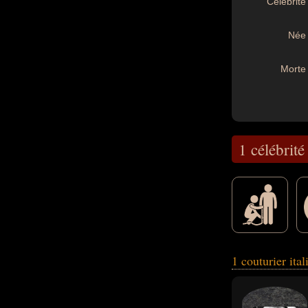
Célébrité 
Née 
Morte 
1 célébrité
1 couturier ita