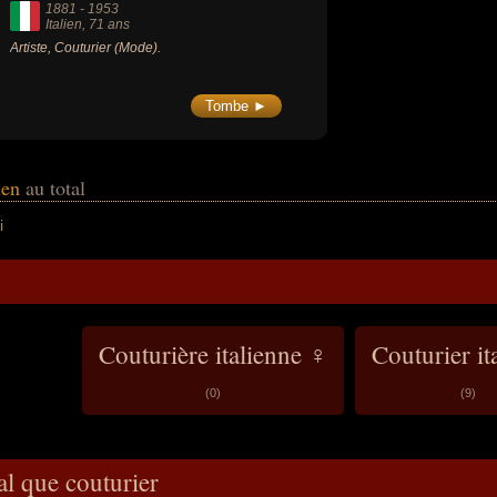
1881
-
1953
Italien
, 71 ans
Artiste, Couturier (Mode).
Tombe ►
lien
au total
i
Couturière italienne ♀
Couturier it
(0)
(9)
al que couturier