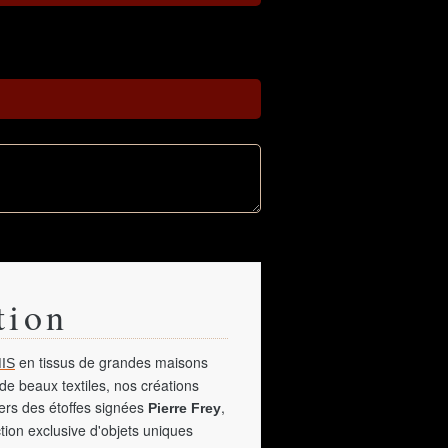
tion
en tissus de grandes maisons
IS
de beaux textiles, nos créations
vers des étoffes signées
,
Pierre Frey
tion exclusive d'objets uniques