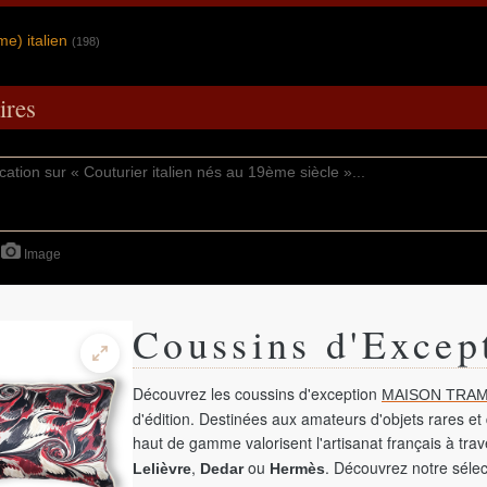
e) italien
(198)
res
Image
Coussins d'Excep
Découvrez les coussins d'exception
MAISON TRAM
d'édition. Destinées aux amateurs d'objets rares et 
haut de gamme valorisent l'artisanat français à tra
,
ou
. Découvrez notre sélec
Lelièvre
Dedar
Hermès