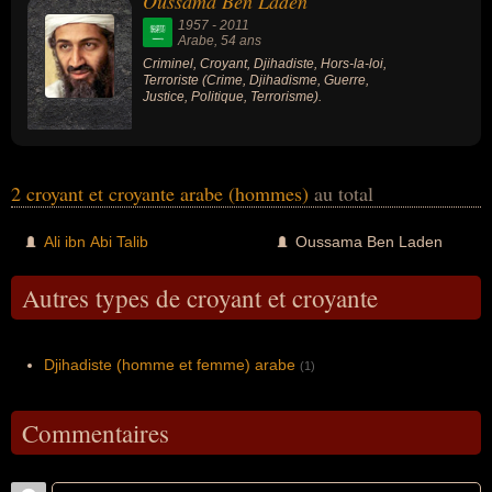
Oussama Ben Laden
1957
-
2011
Arabe
, 54 ans
Criminel, Croyant, Djihadiste, Hors-la-loi,
Terroriste (Crime, Djihadisme, Guerre,
Justice, Politique, Terrorisme).
2 croyant et croyante arabe (hommes)
au total
Ali ibn Abi Talib
Oussama Ben Laden
Autres types de croyant et croyante
Djihadiste (homme et femme) arabe
(1)
Commentaires