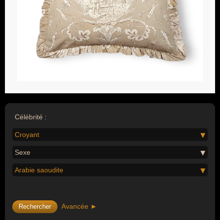
Célébrité :
Croyant
Sexe
Arabie saoudite
Avancée ►