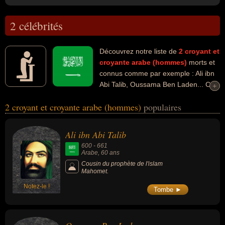
2 célébrités
Découvrez notre liste de
2
croyant et
croyante
arabe (hommes)
morts et
connus comme par exemple : Ali ibn
Abi Talib, Oussama Ben Laden... Ces
+
+
personnalités peuvent avoir des liens variés dans les domaines de
2 croyant et croyante arabe (hommes)
populaires
la religion, du crime, du djihadisme, de la guerre, de la justice, de la
politique ou du terrorisme. Ces célébrités peuvent également avoir
été religieux, criminel, djihadiste, hors-la-loi ou terroriste.
Ali ibn Abi Talib
600
-
661
Arabe
, 60 ans
Cousin du prophète de l'islam
Mahomet.
Notez-le !
Tombe ►