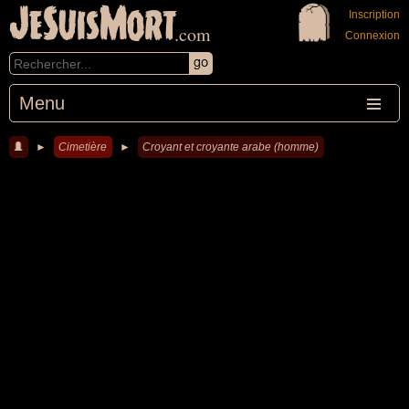
JeSuisMort
Inscription
.com
Connexion
Menu
►
Cimetière
►
Croyant et croyante arabe (homme)