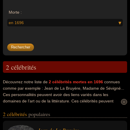
Morte :
en 1696
2 célébrités
Découvrez notre liste de
2
célébrités mortes en 1696
connues
comme par exemple : Jean de La Bruyère, Madame de Sévigné...
Ces personnalités peuvent avoir des liens variés dans les
domaines de l'art ou de la littérature. Ces célébrités peuvent
+
+
également avoir été artiste, écrivain, moraliste ou épistolier. En ce
2 célébrités
populaires
qui concerne leurs nationalités au moment de leurs morts, ils
peuvent avoir été francais par exemple.