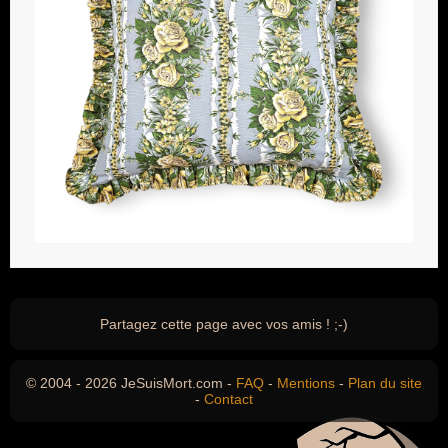
Partagez cette page avec vos amis ! ;-)
© 2004 - 2026 JeSuisMort.com -
FAQ
-
Mentions
-
Plan du site
-
Contact