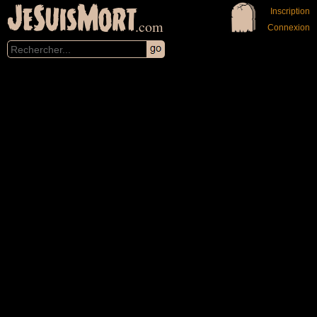
JeSuisMort
Inscription
.com
Connexion