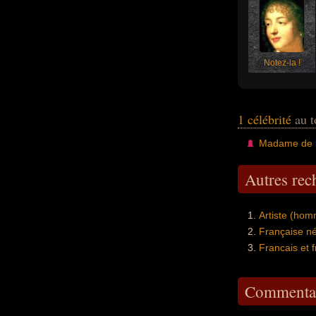
Notez-la !
1 célébrité
au t
Madame de 
Autres re
Artiste (ho
Française n
Francais et 
Commentai