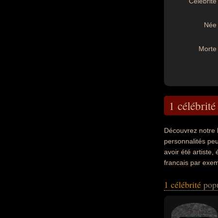
Célébrité 
Née 
Morte 
1 célébrité
Découvrez notre 
personnalités peu
avoir été artiste,
francais par exem
1 célébrité
pop