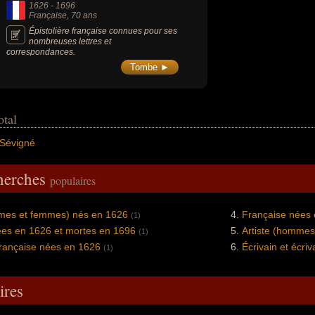
1626
-
1696
Française
, 70 ans
Épistolière française connues pour ses
nombreuses lettres et
correspondances.
Tombe ►
otal
Sévigné
cherches
populaires
mmes et femmes) nés en 1626
Française nées
(1)
ées en 1626 et mortes en 1696
Artiste (hommes
(1)
française nées en 1626
Écrivain et écri
(1)
res