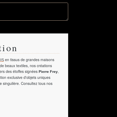
tion
en tissus de grandes maisons
IS
de beaux textiles, nos créations
vers des étoffes signées
,
Pierre Frey
tion exclusive d'objets uniques
e singulière. Consultez tous nos