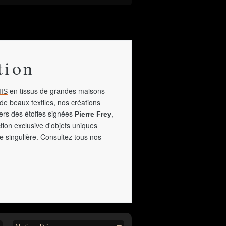
tion
en tissus de grandes maisons
IS
de beaux textiles, nos créations
vers des étoffes signées
,
Pierre Frey
tion exclusive d'objets uniques
e singulière. Consultez tous nos