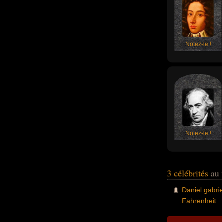
Notez-le !
Notez-le !
3 célébrités
au 
Daniel gabrie
Fahrenheit