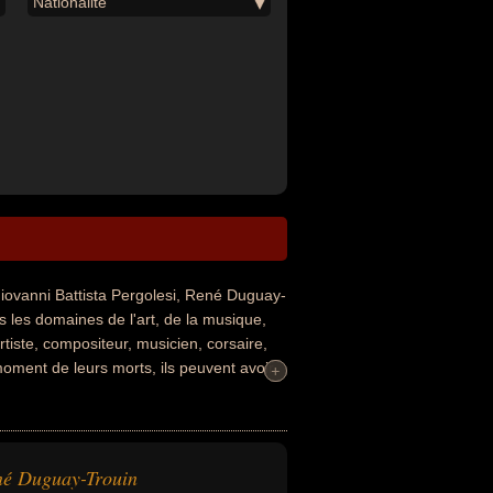
Nationalité
ovanni Battista Pergolesi, René Duguay-
s les domaines de l'art, de la musique,
rtiste, compositeur, musicien, corsaire,
 moment de leurs morts, ils peuvent avoir
+
+
né Duguay-Trouin