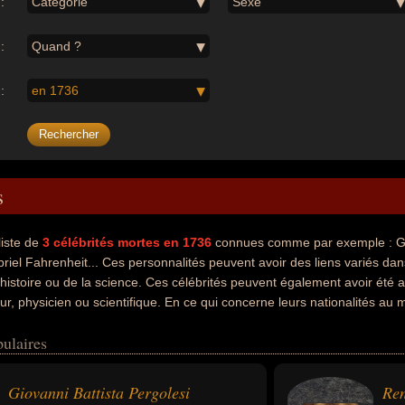
:
Catégorie
Sexe
:
Quand ?
:
en 1736
s
liste de
3
célébrités mortes en 1736
connues comme par exemple : Gi
briel Fahrenheit... Ces personnalités peuvent avoir des liens variés dan
l'histoire ou de la science. Ces célébrités peuvent également avoir été a
teur, physicien ou scientifique. En ce qui concerne leurs nationalités au
cais ou allemand par exemple.
ulaires
Giovanni Battista Pergolesi
Re