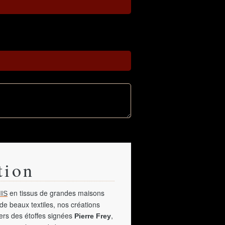
tion
en tissus de grandes maisons
IS
de beaux textiles, nos créations
vers des étoffes signées
,
Pierre Frey