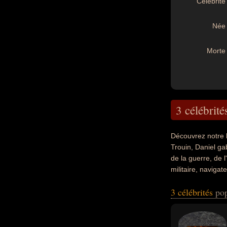
Célébrité 
Née 
Morte 
3 célébrité
Découvrez notre 
Trouin, Daniel ga
de la guerre, de 
militaire, naviga
été italien, fran
3 célébrités
pop