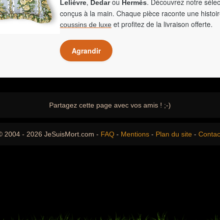
,
ou
. Découvrez notre sélec
Lelièvre
Dedar
Hermès
conçus à la main. Chaque pièce raconte une histoir
et profitez de la livraison offerte.
coussins de luxe
Agrandir
Partagez cette page avec vos amis ! ;-)
© 2004 - 2026 JeSuisMort.com -
FAQ
-
Mentions
-
Plan du site
-
Contac