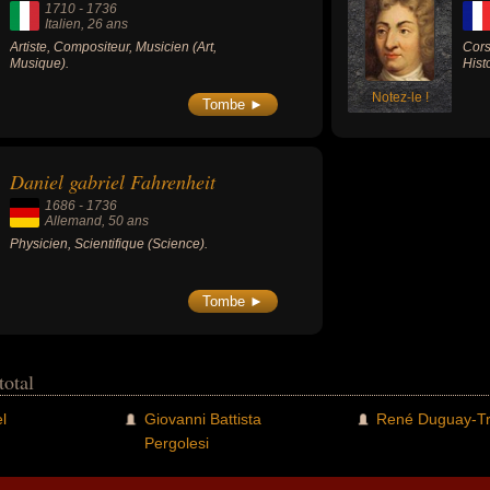
1710
-
1736
Italien
, 26 ans
Artiste, Compositeur, Musicien (Art,
Cors
Musique).
Histo
Notez-le !
Tombe ►
Daniel gabriel Fahrenheit
1686
-
1736
Allemand
, 50 ans
Physicien, Scientifique (Science).
Tombe ►
total
l
Giovanni Battista
René Duguay-Tr
Pergolesi