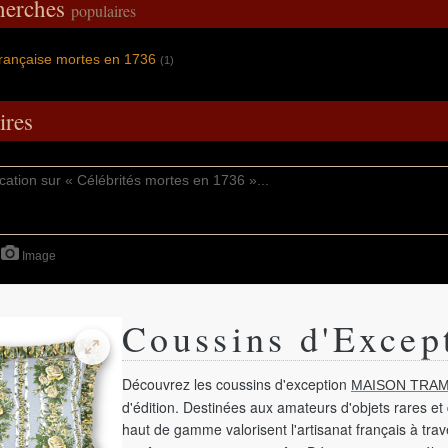
cherches
populaires
française mortes en 1736
(1)
res
Image
Coussins d'Excep
Découvrez les coussins d'exception
MAISON TRAM
d'édition. Destinées aux amateurs d'objets rares et 
haut de gamme valorisent l'artisanat français à tra