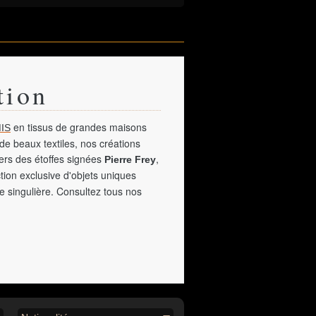
tion
en tissus de grandes maisons
IS
de beaux textiles, nos créations
vers des étoffes signées
,
Pierre Frey
tion exclusive d'objets uniques
e singulière. Consultez tous nos