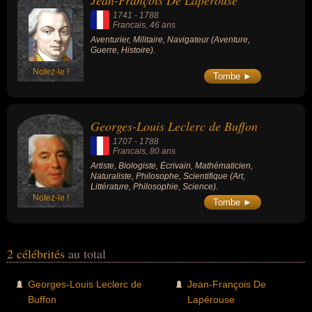
Jean-François De Lapérouse
nationalités au moment de leurs morts, ils peuvent avoir été
1741
-
1788
francais par exemple.
Francais
, 46 ans
Aventurier, Militaire, Navigateur (Aventure,
Guerre, Histoire).
Notez-le !
Tombe ►
Georges-Louis Leclerc de Buffon
1707
-
1788
Francais
, 80 ans
Artiste, Biologiste, Écrivain, Mathématicien,
Naturaliste, Philosophe, Scientifique (Art,
Littérature, Philosophie, Science).
Notez-le !
Tombe ►
2 célébrités
au total
Georges-Louis Leclerc de
Jean-François De
Buffon
Lapérouse