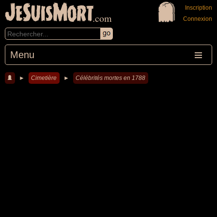
JeSuisMort
Inscription
.com
Connexion
Menu
►
Cimetière
►
Célébrités mortes en 1788