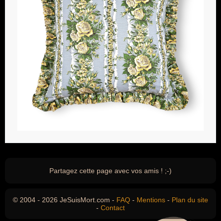
Partagez cette page avec vos amis ! ;-)
© 2004 - 2026 JeSuisMort.com -
FAQ
-
Mentions
-
Plan du site
-
Contact