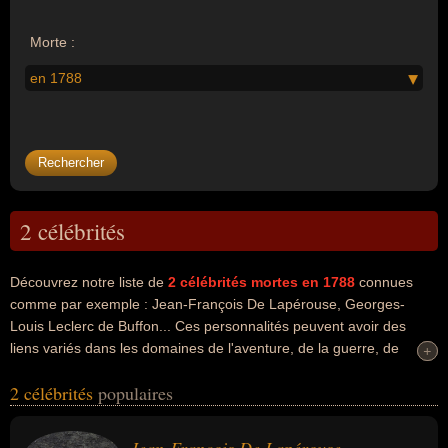
Morte :
en 1788
2 célébrités
Découvrez notre liste de
2
célébrités mortes en 1788
connues
comme par exemple : Jean-François De Lapérouse, Georges-
Louis Leclerc de Buffon... Ces personnalités peuvent avoir des
liens variés dans les domaines de l'aventure, de la guerre, de
+
+
l'histoire, de l'art, de la littérature, de la philosophie ou de la
2 célébrités
populaires
science. Ces célébrités peuvent également avoir été aventurier,
militaire, navigateur, artiste, biologiste, écrivain, mathématicien,
naturaliste, philosophe ou scientifique. En ce qui concerne leurs