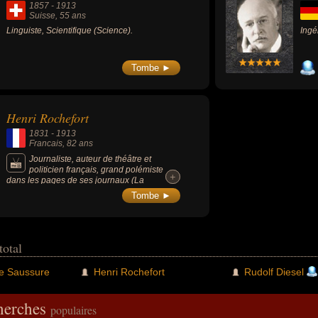
1857
-
1913
Suisse
, 55 ans
Linguiste, Scientifique (Science).
Ingé
Tombe ►
Henri Rochefort
1831
-
1913
Francais
, 82 ans
Journaliste, auteur de théâtre et
politicien français, grand polémiste
+
+
dans les pages de ses journaux (La
Lanterne, La Marseillaise, L'Intransigeant) où
Tombe ►
il défend des options politiques radicales
voire extrémistes (anticlérical, nationaliste,
favorable à la Commune, boulangiste,
socialiste et antidreyfusard) qui lui vaudront
le surnom de « l'homme aux 20 duels et 30
total
procès », et des condamnations, notamment
au bagne de Nouméa dont, fait unique, il
e Saussure
Henri Rochefort
Rudolf Diesel
parvint à s'échapper en 1874.
cherches
populaires