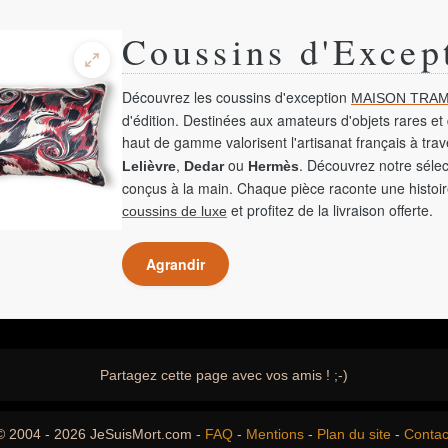
Coussins d'Excep
Découvrez les coussins d'exception
MAISON TRAM
d'édition. Destinées aux amateurs d'objets rares et 
haut de gamme valorisent l'artisanat français à tra
,
ou
. Découvrez notre sélec
Lelièvre
Dedar
Hermès
conçus à la main. Chaque pièce raconte une histoir
et profitez de la livraison offerte.
coussins de luxe
Agrandir
Partagez cette page avec vos amis ! ;-)
© 2004 - 2026 JeSuisMort.com -
FAQ
-
Mentions
-
Plan du site
-
Contac