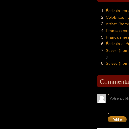
Écrivain fra
Célébrités n
Artiste (ho
Francais mo
Francais nés
Écrivain et 
Suisse (hom
(1)
Suisse (hom
Commentai