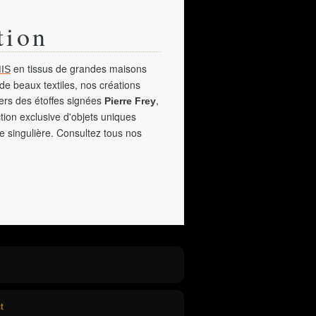
tion
en tissus de grandes maisons
IS
de beaux textiles, nos créations
vers des étoffes signées
,
Pierre Frey
tion exclusive d'objets uniques
e singulière. Consultez tous nos
t