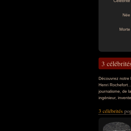
Célébrité 
Née 
Morte 
3 célébrité
Découvrez notre 
Henri Rochefort..
journalisme, de la
ingénieur, invente
leurs nationalité
3 célébrités
pop