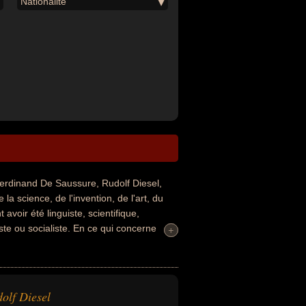
Nationalité
rdinand De Saussure, Rudolf Diesel,
a science, de l'invention, de l'art, du
avoir été linguiste, scientifique,
iste ou socialiste. En ce qui concerne
+
+
rancais par exemple.
olf Diesel