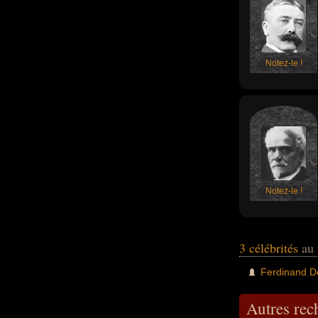
Notez-le !
Notez-le !
3 célébrités
au 
Ferdinand D
Autres re