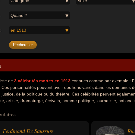
:
Catégorie
Sexe
:
Quand ?
:
en 1913
s
liste de
3
célébrités mortes en 1913
connues comme par exemple : Fe
. Ces personnalités peuvent avoir des liens variés dans les domaines de l
 justice, de la politique ou du théâtre. Ces célébrités peuvent également 
ur, artiste, dramaturge, écrivain, homme politique, journaliste, national
s au moment de leurs morts, ils peuvent avoir été suisse, allemand ou f
ulaires
Ferdinand De Saussure
Rud