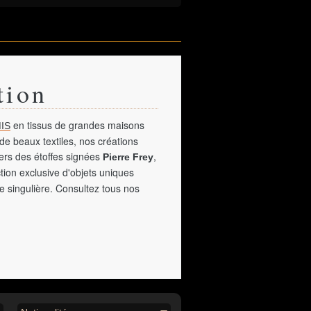
tion
en tissus de grandes maisons
IS
de beaux textiles, nos créations
vers des étoffes signées
,
Pierre Frey
tion exclusive d'objets uniques
e singulière. Consultez tous nos