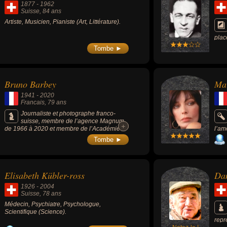
1877
-
1962
Suisse
, 84 ans
Artiste, Musicien, Pianiste (Art, Littérature).
plac
l'av
Tombe ►
du m
au r
pour
du T
Bruno Barbey
Mar
Fran
auto
1941
-
2020
ou s
Francais
, 79 ans
merv
Augu
Journaliste et photographe franco-
suisse, membre de l’agence Magnum
+
+
de 1966 à 2020 et membre de l’Académie
l’am
des beaux-arts de l'Institut de France de
et s
Tombe ►
2016 à 2020, reporter tôt passé à la couleur,
René
il a photographié tous les grands conflits
pendant 50 ans, mais préférait cependant
capter, dans des images élégantes et
Elisabeth Kübler-ross
Dan
picturales, les lumières de son Maroc natal
ou les cultures millénaires.
1926
-
2004
Suisse
, 78 ans
Médecin, Psychiatre, Psychologue,
Scientifique (Science).
repr