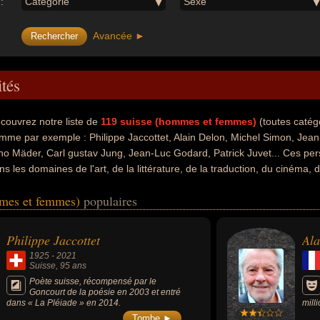
:
Catégorie
Sexe
Avancée ►
ités
couvrez notre liste de
119
suisse (hommes et femmes)
(toutes catég
mme par exemple : Philippe Jaccottet, Alain Delon, Michel Simon, Jean 
no Mäder, Carl gustav Jung, Jean-Luc Godard, Patrick Juvet... Ces pers
ns les domaines de l'art, de la littérature, de la traduction, du cinéma, du
politique de gauche, de la science, de la sociologie, du charme, de la d
mmes et femmes)
populaires
k, sexy, de la peinture, de la photographie, du cyclisme, du cyclisme su
également avoir été artiste, conjoint de célébrité, critique, critique littér
, acteur, cinéaste, homme d'affaire, producteur, producteur de cinéma, 
Philippe Jaccottet
Ala
ller municipal, écrivain scientifique, homme d'état, homme politique, mil
1925
-
2021
ialiste, sociologue, chanteur, chanteur de rhythm and blues, chanteur d
Suisse
, 95 ans
r en scène, peintre, photographe, coureur cycliste, sportif, médecin, cr
Poète suisse, récompensé par le
Goncourt de la poésie en 2003 et entré
eur de pop, chanteur de variétés, compositeur, compositeur de variété
dans « La Pléiade » en 2014.
mill
tionalités au moment de leurs morts, ils peuvent avoir été francais ou
mort
Tombe ►