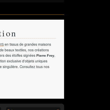
tion
en tissus de grandes maisons
IS
de beaux textiles, nos créations
vers des étoffes signées
,
Pierre Frey
tion exclusive d'objets uniques
e singulière. Consultez tous nos