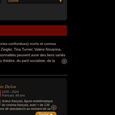
Suisse
ories confondues) morts et connus
Ziegler, Tina Turner, Valère Novarina,
onnalités peuvent avoir des liens variés
 théâtre, du parti socialiste, de la
+
+
anse, de la musique, people, du rhythm
r route, du sport ou de la pop. Ces
aire, écrivain, épistolier, journaliste,
altermondialiste, auteur d'ouvrages
in Delon
itant, militant des droits de l'homme,
1935
-
2024
e rock, danseur, musicien, dramaturge,
Francais
, 88 ans
itique de cinéma, dialoguiste, monteur,
Acteur français, figure emblématique
du cinéma français, avec + de 136
s, mannequin ou pianiste. En ce qui
+
+
ions de spectateurs au moment de sa
 américain par exemple.
, il est l'un des acteurs ayant enregistré
Tombe ►