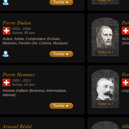
Notez-le !
d'ob
Tombe ►
"Nou
pour
Pierre Dudan
Par
1916
-
1984
Suisse
, 68 ans
Acteur, Artiste, Compositeur, Écrivain,
Alch
Musicien, Parolier (Art, Cinéma, Musique).
(Sci
Notez-le !
Tombe ►
Pierre Hemmer
Fer
1950
-
2013
Suisse
, 63 ans
Homme d'affaire (Business, Informatique,
Ling
Internet).
Notez-le !
Tombe ►
Arnaud Bédat
Alb