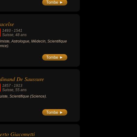
jets, cofondateur du collectif d'artistes
Tombe ►
veau Réalisme" , il est surtout connu
 ses « tableaux-pièges ».
acelse
1493
-
1541
Suisse
, 48 ans
imiste, Astrologue, Médecin, Scientifique
ence).
Tombe ►
dinand De Saussure
1857
-
1913
Suisse
, 55 ans
uiste, Scientifique (Science).
Tombe ►
erto Giacometti