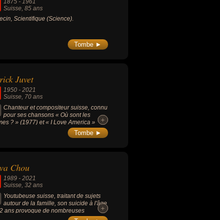
1875
-
1961
inguent par l'absence d'intrigue
Suisse
, 85 ans
itionnelle et de personnages
cin, Scientifique (Science).
hologiques au profit d'une "entrée dans
angue".
Tombe ►
rick Juvet
1950
-
2021
Suisse
, 70 ans
Chanteur et compositeur suisse, connu
pour ses chansons « Où sont les
+
+
es ? » (1977) et « I Love America »
8). Il a également composé « Le Lundi
Tombe ►
oleil » (1972), succès chanté par Claude
çois.
va Chou
1989
-
2021
Suisse
, 32 ans
Youtubeuse suisse, traitant de sujets
autour de la famille, son suicide à l'âge
+
+
2 ans provoque de nombreuses
tions dans les médias et sur les réseaux