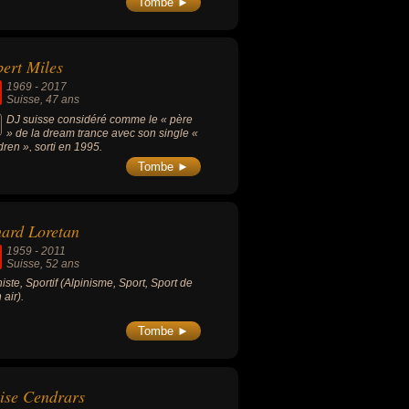
Tombe ►
aux en raison du harcèlement moral et
yberharcèlement qu'elle subissait depuis
années.
ert Miles
1969
-
2017
Suisse
, 47 ans
DJ suisse considéré comme le « père
» de la dream trance avec son single «
dren », sorti en 1995.
Tombe ►
ard Loretan
1959
-
2011
Suisse
, 52 ans
niste, Sportif (Alpinisme, Sport, Sport de
 air).
Tombe ►
ise Cendrars