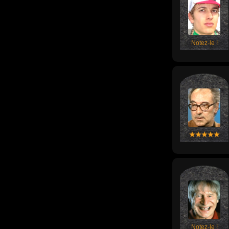
Notez-le !
Notez-le !