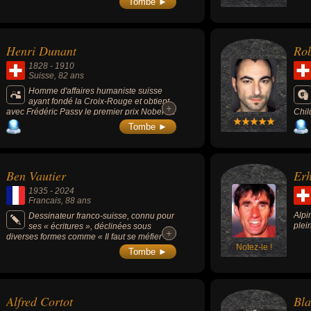
Tombe ►
soci
du c
des 
Henri Dunant
Rob
1828
-
1910
Suisse
, 82 ans
Homme d'affaires humaniste suisse
ayant fondé la Croix-Rouge et obtient
+
+
avec Frédéric Passy le premier prix Nobel de
Chil
la paix en 1901 et est ainsi considéré comme
Tombe ►
le fondateur du mouvement de la Croix-
Rouge internationale.
Ben Vautier
Erh
1935
-
2024
Francais
, 88 ans
Alpi
Dessinateur franco-suisse, connu pour
plein
ses « écritures », déclinées sous
+
+
diverses formes comme « Il faut se méfier
des mots ».
Notez-le !
Tombe ►
Alfred Cortot
Bla