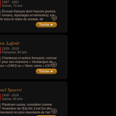
1887
-
1961
Suisse
, 73 ans
Écrivain français dont l'oeuvre (poésie,
romans, reportages et mémoires), est
+
+
ée sous le signe du voyage, de
enture, de la découverte et de l'exaltation
Tombe ►
onde moderne où l'imaginaire se mêle
éel de façon inextricable. Il est connu
 son poème le plus célèbre « La Prose
ranssibérien et de la petite Jehanne de
ie Laforêt
ce » (1913), mais aussi son roman
biographie « La Main coupée » (1946)
1939
-
2019
on roman d'aventure « L'Or. La
Française
, 80 ans
eilleuse histoire du général Johann
st Suter » (1925).
Chanteuse et actrice française, connue
pour ses chansons « Vendanges de
+
+
our » (1963) ou « Viens, viens » (1973)
on rôle dans « Plein soleil » (1960, de
Tombe ►
 Clément) aux côtés d’Alain Delon.
iel Spoerri
1930
-
2024
Suisse
, 94 ans
Plasticien suisse, considéré comme
l'inventeur de l'Eat Art, il est l'un des
+
+
ésentants les plus importants de l'art