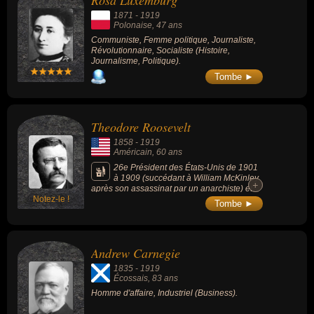
Rosa Luxemburg
artiste, peintre, premier ministre, général ou militaire. En ce qui
1871
-
1919
concerne leurs nationalités au moment de leurs morts, ils peuvent
Polonaise
, 47 ans
avoir été polonais, américain, écossais, francais, canadien ou
Communiste, Femme politique, Journaliste,
Révolutionnaire, Socialiste (Histoire,
mexicain par exemple.
Journalisme, Politique).
Tombe ►
Theodore Roosevelt
1858
-
1919
Américain
, 60 ans
26e Président des États-Unis de 1901
à 1909 (succédant à William McKinley
+
+
après son assassinat par un anarchiste) et
Notez-le !
plus jeune président des États-Unis au
Tombe ►
moment de sa nomination. L'effigie de
Roosevelt a été reproduite sur le mont
Rushmore aux côtés des présidents George
Washington, Thomas Jefferson et Abraham
Andrew Carnegie
Lincoln. Sa présidence est notamment
marquée internationalement par sa
1835
-
1919
médiation dans la guerre russo-japonaise
Écossais
, 83 ans
(qui lui vaudra le prix Nobel de la paix en
Homme d'affaire, Industriel (Business).
1906), son soutien à la première conférence
de La Haye (en ayant recours à l'arbitrage