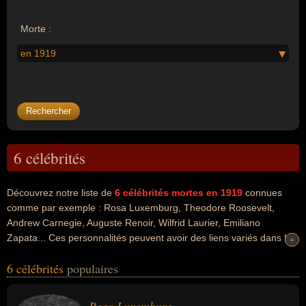
Morte :
en 1919
6 célébrités
Découvrez notre liste de
6
célébrités mortes en 1919
connues
comme par exemple : Rosa Luxemburg, Theodore Roosevelt,
Andrew Carnegie, Auguste Renoir, Wilfrid Laurier, Emiliano
Zapata... Ces personnalités peuvent avoir des liens variés dans les
+
+
domaines de l'histoire, du journalisme, de la politique, du business,
6 célébrités
populaires
de l'art ou de la peinture. Ces célébrités peuvent également avoir
été communiste, homme politique, journaliste, révolutionnaire,
socialiste, homme d'état, président, homme d'affaire, industriel,