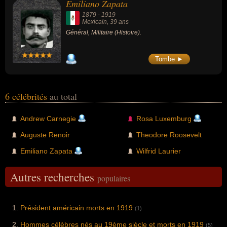
Emiliano Zapata
1879
-
1919
Mexicain
, 39 ans
Général, Militaire (Histoire).
Tombe ►
6 célébrités
au total
Andrew Carnegie
Rosa Luxemburg
Auguste Renoir
Theodore Roosevelt
Emiliano Zapata
Wilfrid Laurier
Autres recherches
populaires
Président américain morts en 1919
(1)
Hommes célèbres nés au 19ème siècle et morts en 1919
(5)