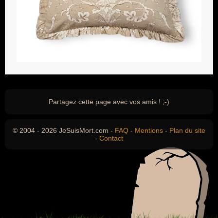
Partagez cette page avec vos amis ! ;-)
© 2004 - 2026 JeSuisMort.com -
FAQ
-
Mentions
-
Plan du site
-
Contact