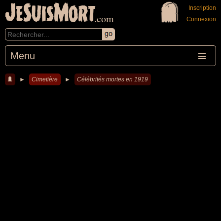
JeSuisMort
Inscription
.com
Connexion
Menu
►
Cimetière
►
Célébrités mortes en 1919