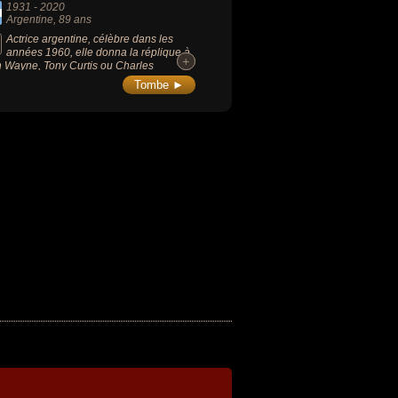
1931
-
2020
Argentine
, 89 ans
Actrice argentine, célèbre dans les
années 1960, elle donna la réplique à
+
+
 Wayne, Tony Curtis ou Charles
son. Elle a joué dans « Comanche »
Tombe ►
6), « Alamo » (1960), « Les Deux
liers » (1961), « Les Légions » (1960)
 Mister Majestyk » (1974).