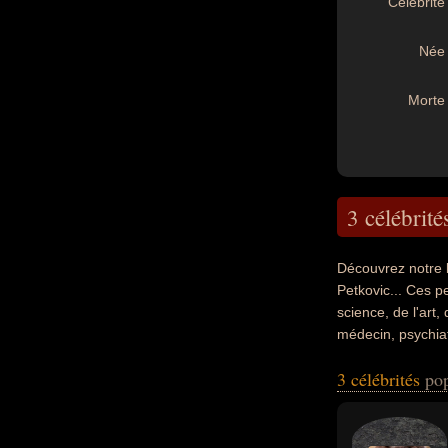
Célébrité 
Née 
Morte 
3 célébrité
Découvrez notre 
Petkovic... Ces p
science, de l'art,
médecin, psychiatr
nationalités au m
3 célébrités
pop