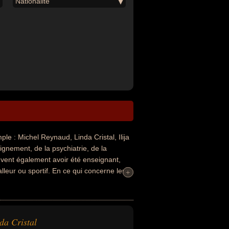
Nationalité
 : Michel Reynaud, Linda Cristal, Ilija
ignement, de la psychiatrie, de la
peuvent également avoir été enseignant,
balleur ou sportif. En ce qui concerne leurs
+
+
ou yougoslave par exemple.
da Cristal