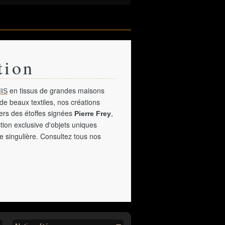
tion
en tissus de grandes maisons
IS
de beaux textiles, nos créations
vers des étoffes signées
,
Pierre Frey
tion exclusive d'objets uniques
e singulière. Consultez tous nos