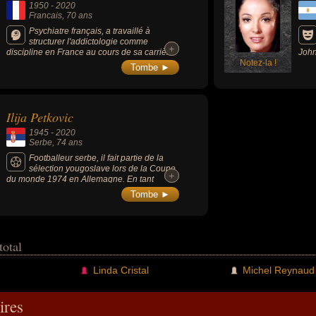
1950
-
2020
Francais
, 70 ans
Psychiatre français, a travaillé à
structurer l'addictologie comme
+
+
discipline en France au cours de sa carrière
John
universitaire, puis en créant le Fonds Actions
Notez-la !
Bron
Tombe ►
Addictions et le portail Addict'Aide : le village
(195
des addictions.
cava
ou «
Ilija Petkovic
1945
-
2020
Serbe
, 74 ans
Footballeur serbe, il fait partie de la
sélection yougoslave lors de la Coupe
+
+
du monde 1974 en Allemagne. En tant
qu'entraîneur, il mène l'équipe de Serbie-et-
Tombe ►
Monténégro à sa première et dernière
Coupe du monde durant la compétition en
Allemagne.
total
Linda Cristal
Michel Reynaud
res