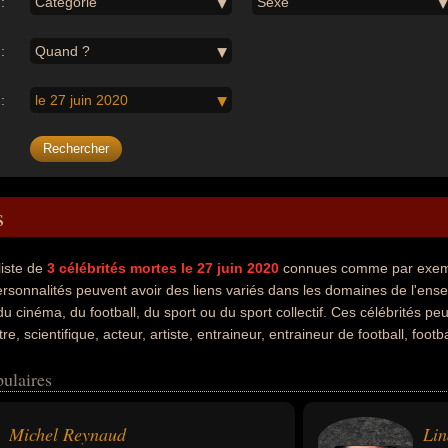
:
Catégorie
Sexe
:
Quand ?
:
le 27 juin 2020
s
liste de
3
célébrités mortes le 27 juin 2020
connues comme par exemple
ersonnalités peuvent avoir des liens variés dans les domaines de l'ense
 du cinéma, du football, du sport ou du sport collectif. Ces célébrités 
e, scientifique, acteur, artiste, entraineur, entraineur de football, foot
oment de leurs morts, ils peuvent avoir été francais, argentin, serbe 
ulaires
Michel Reynaud
Lin