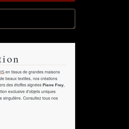
tion
en tissus de grandes maisons
IS
de beaux textiles, nos créations
vers des étoffes signées
,
Pierre Frey
tion exclusive d'objets uniques
e singulière. Consultez tous nos