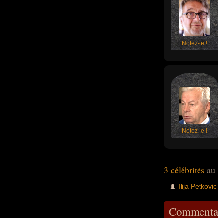
Notez-le !
Notez-le !
3 célébrités
au 
Ilija Petkovic
Commentai