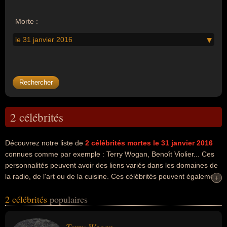
Morte :
le 31 janvier 2016
2 célébrités
Découvrez notre liste de
2
célébrités mortes le 31 janvier 2016
connues comme par exemple : Terry Wogan, Benoît Violier... Ces
personnalités peuvent avoir des liens variés dans les domaines de
la radio, de l'art ou de la cuisine. Ces célébrités peuvent également
+
+
avoir été animateur ou cuisinier. En ce qui concerne leurs
2 célébrités
populaires
nationalités au moment de leurs morts, ils peuvent avoir été
irlandais ou francais par exemple.