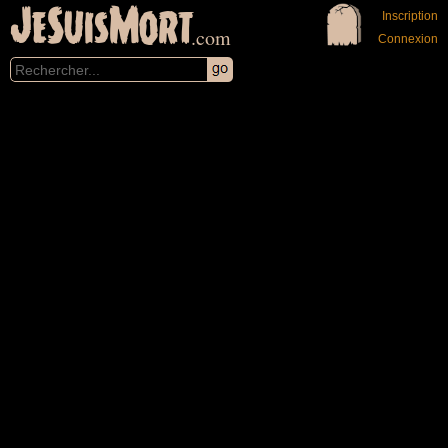
JeSuisMort
Inscription
.com
Connexion