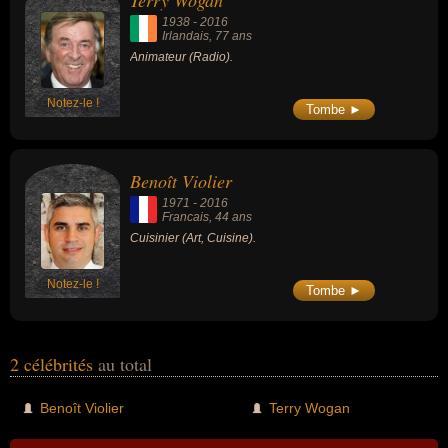
Terry Wogan
1938
-
2016
Irlandais
, 77 ans
Animateur (Radio).
Notez-le !
Tombe ►
Benoît Violier
1971
-
2016
Francais
, 44 ans
Cuisinier (Art, Cuisine).
Notez-le !
Tombe ►
2 célébrités
au total
Benoît Violier
Terry Wogan