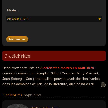
Morte :
en août 1979
3 célébrités
Découvrez notre liste de
3
célébrités mortes en août 1979
connues comme par exemple : Gilbert Cesbron, Mary Marquet,
Jean Seberg... Ces personnalités peuvent avoir des liens variés
dans les domaines de l'art, de la littérature, du cinéma ou du
+
+
théâtre. Ces célébrités peuvent également avoir été artiste, écrivain
3 célébrités
populaires
ou acteur. En ce qui concerne leurs nationalités au moment de
leurs morts, ils peuvent avoir été francais ou américain par
exemple.