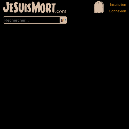
JeSuisMort
Inscription
.com
Connexion