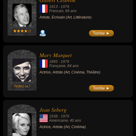
Gilbert Cesbron
1913
-
1979
Francais
, 66 ans
Artiste, Écrivain (Art, Littérature).
Tombe ►
Mary Marquet
1895
-
1979
Française
, 84 ans
Actrice, Artiste (Art, Cinéma, Théâtre).
Notez-la !
Tombe ►
Jean Seberg
1938
-
1979
Américaine
, 40 ans
Actrice, Artiste (Art, Cinéma).