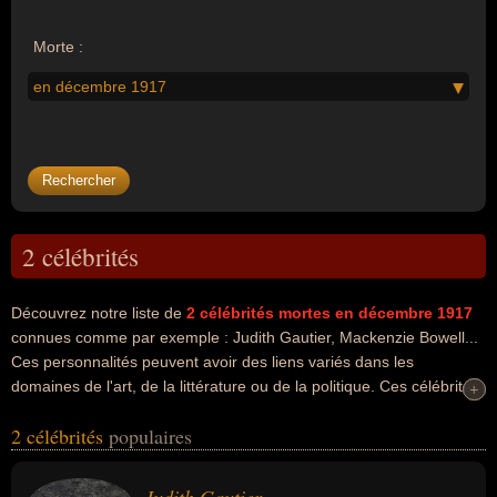
Morte :
en décembre 1917
2 célébrités
Découvrez notre liste de
2
célébrités mortes en décembre 1917
connues comme par exemple : Judith Gautier, Mackenzie Bowell...
Ces personnalités peuvent avoir des liens variés dans les
domaines de l'art, de la littérature ou de la politique. Ces célébrités
+
+
peuvent également avoir été artiste, descendant de célébrité,
2 célébrités
populaires
écrivain, homme d'état, homme politique ou premier ministre. En ce
qui concerne leurs nationalités au moment de leurs morts, ils
peuvent avoir été francais ou canadien par exemple.