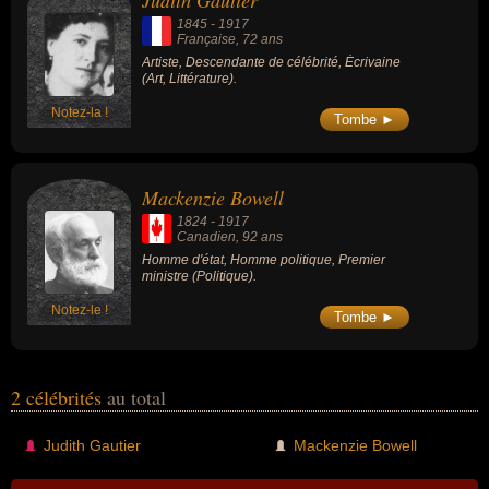
Judith Gautier
1845
-
1917
Française
, 72 ans
Artiste, Descendante de célébrité, Écrivaine
(Art, Littérature).
Notez-la !
Tombe ►
Mackenzie Bowell
1824
-
1917
Canadien
, 92 ans
Homme d'état, Homme politique, Premier
ministre (Politique).
Notez-le !
Tombe ►
2 célébrités
au total
Judith Gautier
Mackenzie Bowell