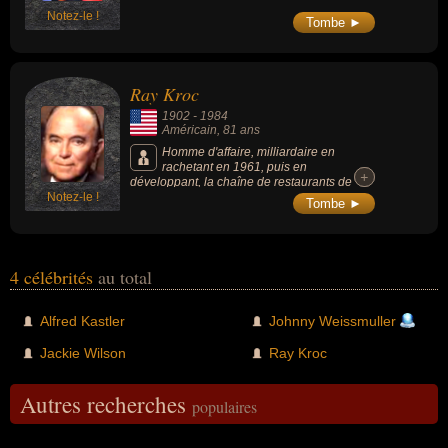
Notez-le !
Tombe ►
Ray Kroc
1902
-
1984
Américain
, 81 ans
Homme d'affaire, milliardaire en
rachetant en 1961, puis en
+
+
développant, la chaîne de restaurants de
Notez-le !
hamburgers McDonald's aux deux frères
Tombe ►
Richard et Maurice McDonald.
4 célébrités
au total
Alfred Kastler
Johnny Weissmuller
Jackie Wilson
Ray Kroc
Autres recherches
populaires