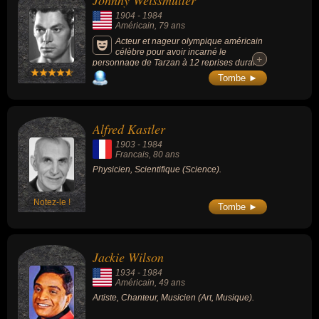
Johnny Weissmuller
milliardaire. En ce qui concerne leurs nationalités au moment de
1904
-
1984
leurs morts, ils peuvent avoir été américain ou francais par
Américain
, 79 ans
exemple.
Acteur et nageur olympique américain
célèbre pour avoir incarné le
+
+
personnage de Tarzan à 12 reprises durant
les années 1930 et 1940 et ayant remporté 5
Tombe ►
médailles d'or aux Jeux olympiques. Il est le
premier à passer sous la barre de la minute
pour le 100 mètres nage libre en piscine
olympique.
Alfred Kastler
1903
-
1984
Francais
, 80 ans
Physicien, Scientifique (Science).
Notez-le !
Tombe ►
Jackie Wilson
1934
-
1984
Américain
, 49 ans
Artiste, Chanteur, Musicien (Art, Musique).