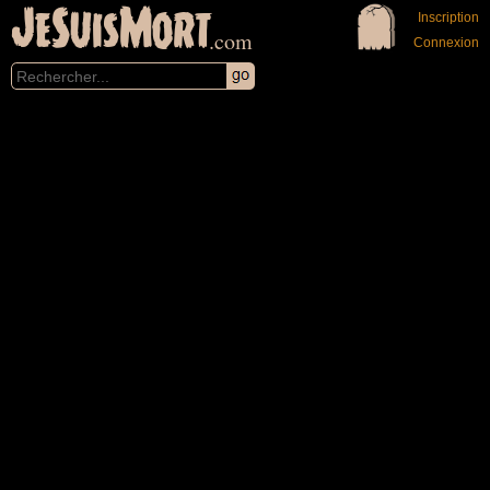
JeSuisMort
Inscription
.com
Connexion