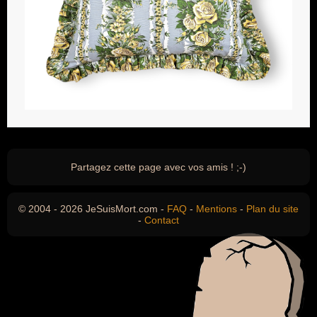
Partagez cette page avec vos amis ! ;-)
© 2004 - 2026 JeSuisMort.com -
FAQ
-
Mentions
-
Plan du site
-
Contact