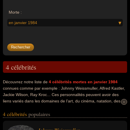
Morte :
en janvier 1984
4 célébrités
Découvrez notre liste de
4
célébrités mortes en janvier 1984
connues comme par exemple : Johnny Weissmuller, Alfred Kastler,
Jackie Wilson, Ray Kroc... Ces personnalités peuvent avoir des
liens variés dans les domaines de l'art, du cinéma, natation, des
+
+
record, du sport, du sport nautique, de la science, de la musique ou
4 célébrités
populaires
du business. Ces célébrités peuvent également avoir été acteur,
artiste, nageur, recordman, sportif, physicien, scientifique, chanteur,
musicien, entrepreneur, homme d'affaire, homme riche ou