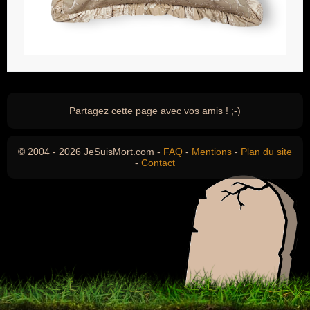
Partagez cette page avec vos amis ! ;-)
© 2004 - 2026 JeSuisMort.com -
FAQ
-
Mentions
-
Plan du site
-
Contact