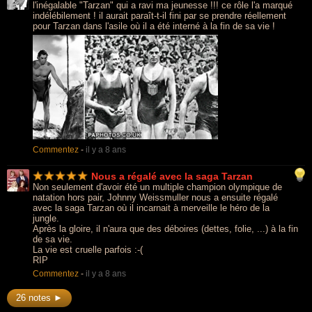
l'inégalable "Tarzan" qui a ravi ma jeunesse !!! ce rôle l'a marqué
indélébilement ! il aurait paraît-t-il fini par se prendre réellement
pour Tarzan dans l'asile où il a été interné à la fin de sa vie !
Commentez
-
il y a 8 ans
Nous a régalé avec la saga Tarzan
Non seulement d'avoir été un multiple champion olympique de
natation hors pair, Johnny Weissmuller nous a ensuite régalé
avec la saga Tarzan où il incarnait à merveille le héro de la
jungle.
Après la gloire, il n'aura que des déboires (dettes, folie, ...) à la fin
de sa vie.
La vie est cruelle parfois :-(
RIP
Commentez
-
il y a 8 ans
26 notes ►