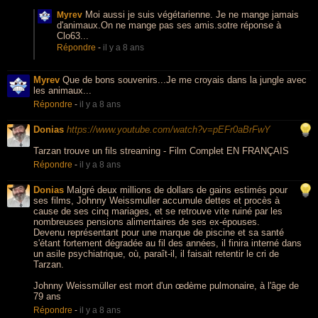
Moi aussi je suis végétarienne. Je ne mange jamais
Myrev
d'animaux.On ne mange pas ses amis.sotre réponse à
Clo63...
Répondre
-
il y a 8 ans
Myrev
Que de bons souvenirs...Je me croyais dans la jungle avec
les animaux...
Répondre
-
il y a 8 ans
Donias
https://www.youtube.com/watch?v=pEFr0aBrFwY
Tarzan trouve un fils streaming - Film Complet EN FRANÇAIS
Répondre
-
il y a 8 ans
Donias
Malgré deux millions de dollars de gains estimés pour
ses films, Johnny Weissmuller accumule dettes et procès à
cause de ses cinq mariages, et se retrouve vite ruiné par les
nombreuses pensions alimentaires de ses ex-épouses.
Devenu représentant pour une marque de piscine et sa santé
s'étant fortement dégradée au fil des années, il finira interné dans
un asile psychiatrique, où, paraît-il, il faisait retentir le cri de
Tarzan.
Johnny Weissmüller est mort d'un œdème pulmonaire, à l'âge de
79 ans
Répondre
-
il y a 8 ans