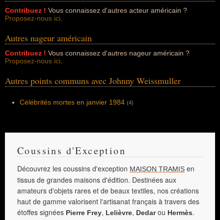
Contribuez !
Vous connaissez d'autres acteur américain ?
Proposez-nous ici
.
Autres nageur américain
Contribuez !
Vous connaissez d'autres nageur américain ?
Proposez-nous ici
.
Autres points communs avec Johnny Weissmuller
Célébrités mortes en janvier 1984
(4)
Coussins d'Exception
Découvrez les coussins d'exception
en
MAISON TRAMIS
tissus de grandes maisons d'édition. Destinées aux
amateurs d'objets rares et de beaux textiles, nos créations
haut de gamme valorisent l'artisanat français à travers des
étoffes signées
,
,
ou
.
Pierre Frey
Lelièvre
Dedar
Hermès