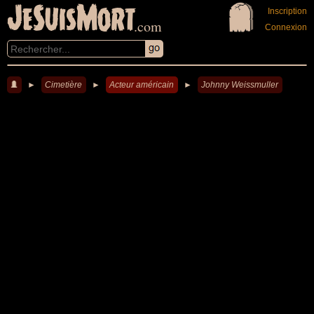
JeSuisMort
Inscription
.com
Connexion
►
Cimetière
►
Acteur américain
►
Johnny Weissmuller