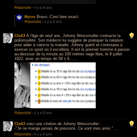
Répondre
-
il y a 8 ans
Bravo. C'est bien exact.
Myrev
Répondre
-
il y a 8 ans
Clo63
À l'âge de neuf ans, Johnny Weissmuller contracte la
poliomyélite. Son médecin lui suggère de pratiquer la natation
pour aider à vaincre la maladie. Johnny guérit et continuera à
exercer ce sport où il excellera. Il est le premier homme à passer
au-dessous de la minute au 100 mètres nage libre, le 9 juillet
1922, avec un temps de 58 s 6.......
Répondre
-
il y a 8 ans
Clo63
voici une citation de Johnny Weissmuller :
-"Je ne mange jamais de poissons. Ce sont mes amis."...
Répondre
-
il y a 8 ans