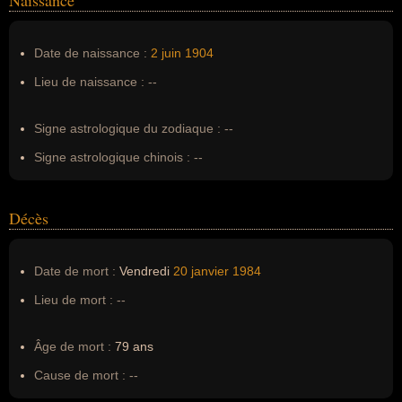
Naissance
Nom de famille :
Weissmuller
Pseudonyme :
--
Date de naissance :
2 juin
1904
Surnom :
--
Lieu de naissance :
--
Erreurs d'écriture :
Péter János Weissmüller, tarzan, johnny
weissmiller, Weissmuler, tarzan, johnny wesmuler, jhonny
Signe astrologique du zodiaque :
--
wessmuller, weismuller, johnny wesmuller, jhonny
weissmuller, Johnny WEISMULER
Signe astrologique chinois :
--
Décès
Date de mort :
Vendredi
20 janvier
1984
Lieu de mort :
--
Âge de mort :
79 ans
Cause de mort :
--