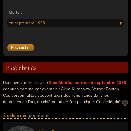
Morte :
en septembre 1998
2 célébrités
Découvrez notre liste de
2
célébrités mortes en septembre 1998
connues comme par exemple : Akira Kurosawa, Verner Panton...
Ces personnalités peuvent avoir des liens variés dans les
domaines de l'art, du cinéma ou de l'art plastique. Ces célébrités
+
+
peuvent également avoir été artiste, cinéaste, homme d'affaire,
2 célébrités
populaires
producteur, scénariste ou designer. En ce qui concerne leurs
nationalités au moment de leurs morts, ils peuvent avoir été
japonais ou danois par exemple.