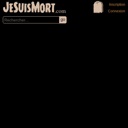
JeSuisMort
Inscription
.com
Connexion