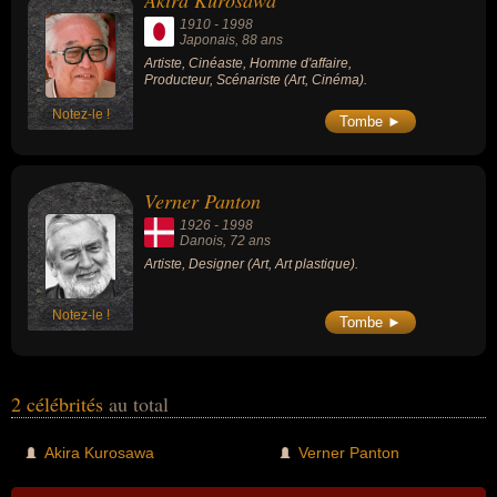
Akira Kurosawa
1910
-
1998
Japonais
, 88 ans
Artiste, Cinéaste, Homme d'affaire,
Producteur, Scénariste (Art, Cinéma).
Notez-le !
Tombe ►
Verner Panton
1926
-
1998
Danois
, 72 ans
Artiste, Designer (Art, Art plastique).
Notez-le !
Tombe ►
2 célébrités
au total
Akira Kurosawa
Verner Panton