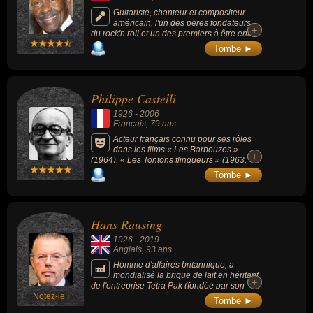
Guitariste, chanteur et compositeur
américain, l'un des pères fondateurs
+
+
du rock'n roll et un des premiers à être entré
au Rock'n'roll Hall of Fame en 1986. Ses
Tombe ►
titres les plus célèbres : « Johnny B. Goode »
(1957), « Roll over Beethoven » (1956) et «
Carol » (1958).
Philippe Castelli
1926
-
2006
Francais
, 79 ans
Acteur français connu pour ses rôles
dans les films « Les Barbouzes »
+
+
(1964), « Les Tontons flingueurs » (1963,
comédie) ou « Fantômas » (1964,
Tombe ►
comédie/policier).
Hans Rausing
1926
-
2019
Anglais
, 93 ans
Homme d'affaires britannique, a
mondialisé la brique de lait en héritant
+
+
de l'entreprise Tetra Pak (fondée par son
Notez-le !
père). Il est classé 83e rang des
Tombe ►
personnalités les plus riches de la planète