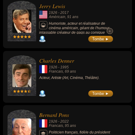
Jerry Lewis
1926
-
2017
Américain
, 91 ans
Humoriste, acteur et réalisateur de
cinéma américain, géant de l'humour,
+
+
inlassable créateur de gags au comique
essentiellement visuel, il est connu pour
Tombe ►
avoir été un acteur (plus de 60 films dont «
Dr. Jerry et Mister Love » de 1963) et un
réalisateur prolifique (15 films). Connu aux
États-Unis pour avoir lancé le téléthon
Charles Denner
(importé en France en 1987) qui lui valut une
nomination au prix Nobel de la Paix.
1926
-
1995
Francais
, 69 ans
Acteur, Artiste (Art, Cinéma, Théâtre).
Tombe ►
Bernard Pons
1926
-
2022
Francais
, 95 ans
Politicien français, fidèle du président