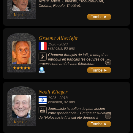
Acteur, Artiste, Cinéaste, Producteur (Art,
Cinéma, People, Théâtre).
Notez-le !
Tombe ►
Graeme Allwright
1926
-
2020
Francais
, 93 ans
Chanteur français de folk, a adapté et
introduit en français les oeuvres de
+
+
protest song américains (chanteurs
contestataires comme Woody Guthrie et Pete
Tombe ►
Seeger), ainsi que de nombreuses chansons
de Leonard Cohen, mais aussi composé des
chansons entrées dans la mémoire collective
française.
Noah Klieger
1926
-
2018
Israelien
, 92 ans
Journaliste israélien, le plus ancien
correspondant de L'Équipe et survivant
+
+
de l'Holocauste (il avait été déporté à
Notez-le !
Auschwitz et avait eu la vie sauve en
Tombe ►
participant à des combats de boxe).