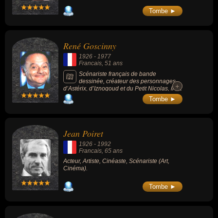
Tombe ►
René Goscinny
1926
-
1977
Francais
, 51 ans
Scénariste français de bande
dessinée, créateur des personnages
+
+
d’Astérix, d’Iznogoud et du Petit Nicolas, il fut
l'un des auteurs français les plus lus au
Tombe ►
monde. Il fut également l'un des rédacteurs
en chef de Pilote (magazine français de BD
de 1959 à 1989) et scénariste de Lucky Luke
durant une longue période.
Jean Poiret
1926
-
1992
Francais
, 65 ans
Acteur, Artiste, Cinéaste, Scénariste (Art,
Cinéma).
Tombe ►