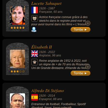
Lucette Sahuquet
1926
-
1987
Française
, 60 ans
Actrice française connue grâce à des
sketchs dans le registre pied-noir et
+
+
pour avoir tourné dans les films « L'Insoumis
» (1964) ou « Dupont Lajoie » (1975,
Tombe ►
drame).
Élisabeth II
1926
-
2022
Anglaise
, 96 ans
Reine anglaise de 1952 à 2022, soit
un règne de + de 70 ans du Royaume-
+
+
Uni de Grande-Bretagne, d'Irlande du Nord
et du Commonwealth.
Tombe ►
Alfredo Di Stéfano
1926
-
2014
Espagnol
, 88 ans
Entraineur de football, Footballeur, Sportif
(Football, Sport, Sport collectif).