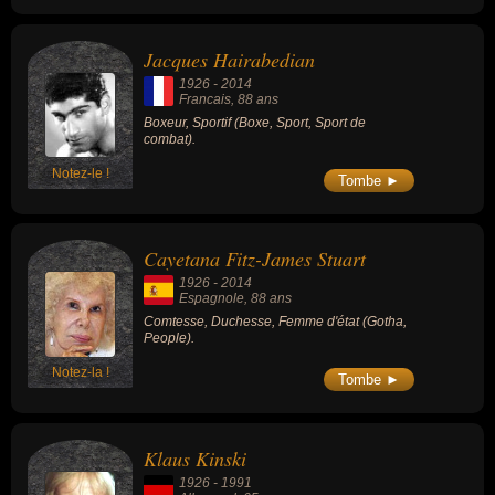
d'après le magazine Forbes (2011), avec une
fortune estimée à environ 10 milliards de
dollars américains.
Jacques Hairabedian
1926
-
2014
Francais
, 88 ans
Boxeur, Sportif (Boxe, Sport, Sport de
combat).
Notez-le !
Tombe ►
Cayetana Fitz-James Stuart
1926
-
2014
Espagnole
, 88 ans
Comtesse, Duchesse, Femme d'état (Gotha,
People).
Notez-la !
Tombe ►
Klaus Kinski
1926
-
1991