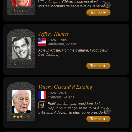
Jacques Chirac, il occupa plusieurs
+
+
fois les fonctions de secrétaire d'État et de
Notez-le !
ministre.
Tombe ►
Jeffrey Hunter
1926
-
1969
Américain
, 42 ans
Acteur, Artiste, Homme d'affaire, Producteur
(Art, Cinéma).
Notez-le !
Tombe ►
Valery Giscard d'Estaing
1926
-
2020
Francais
, 94 ans
Politicien français, président de la
République française de 1974 à 1981
+
+
à 48 ans, il devient le plus jeune président
de la République depuis 1895. Prônant une
Tombe ►
« société libérale avancée », il fait voter
l'abaissement de la majorité civile, la
dépénalisation de l'interruption volontaire de