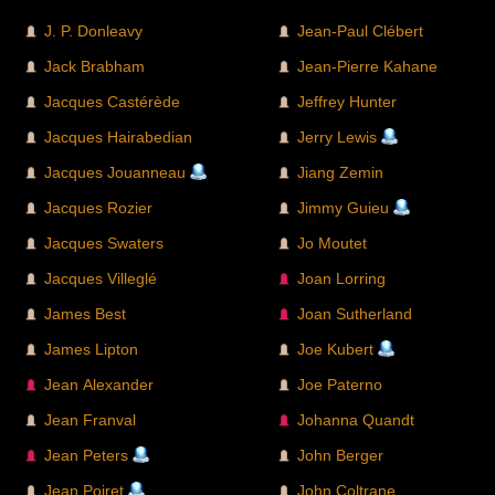
J. P. Donleavy
Jean-Paul Clébert
Jack Brabham
Jean-Pierre Kahane
Jacques Castérède
Jeffrey Hunter
Jacques Hairabedian
Jerry Lewis
Jacques Jouanneau
Jiang Zemin
Jacques Rozier
Jimmy Guieu
Jacques Swaters
Jo Moutet
Jacques Villeglé
Joan Lorring
James Best
Joan Sutherland
James Lipton
Joe Kubert
Jean Alexander
Joe Paterno
Jean Franval
Johanna Quandt
Jean Peters
John Berger
Jean Poiret
John Coltrane