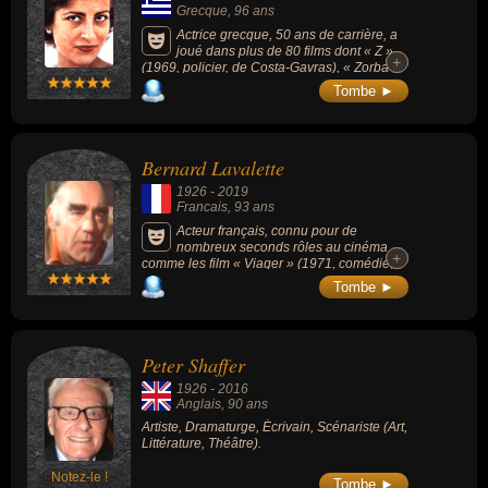
Grecque
, 96 ans
Actrice grecque, 50 ans de carrière, a
joué dans plus de 80 films dont « Z »
+
+
(1969, policier, de Costa-Gavras), « Zorba le
Grec » (1964), « Antigone » (1961), « Électre
Tombe ►
» (1962, tragédie grecque), « Les Troyennes
» (1971) ou « Iphigénie » (1977). Ses films
ont souvent fait ressortir sa personnification
d'une femme hellénique de caractère
Bernard Lavalette
rappelant intentionnellement l'iconographie
de la Grèce antique.
1926
-
2019
Francais
, 93 ans
Acteur français, connu pour de
nombreux seconds rôles au cinéma
+
+
comme les film « Viager » (1971, comédie,
de Pierre Tchernia) ou « Gendarme se marie
Tombe ►
» (1968, comédie, de Jean Girault). "L’acteur
aux épais sourcils" interprétera souvent des
rôles de personnages officiels ou de
notables : amiral, colonel, député, ministre
Peter Shaffer
ou préfet.
1926
-
2016
Anglais
, 90 ans
Artiste, Dramaturge, Écrivain, Scénariste (Art,
Littérature, Théâtre).
Notez-le !
Tombe ►