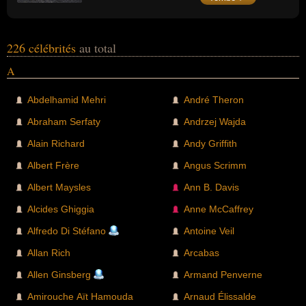
226 célébrités
au total
A
Abdelhamid Mehri
André Theron
Abraham Serfaty
Andrzej Wajda
Alain Richard
Andy Griffith
Albert Frère
Angus Scrimm
Albert Maysles
Ann B. Davis
Alcides Ghiggia
Anne McCaffrey
Alfredo Di Stéfano
Antoine Veil
Allan Rich
Arcabas
Allen Ginsberg
Armand Penverne
Amirouche Aït Hamouda
Arnaud Élissalde