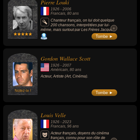
Pierre Louki
1926
-
2006
Francais
, 80 ans
Chanteur français, on lui doit quelque
200 chansons, interprétées par lui-
+
+
même, mais surtout par Les Frères Jacques,
Juliette Gréco, Jean Ferrat, Annie Cordy ou
Tombe ►
Patachou.
Gordon Wallace Scott
1926
-
2007
Américain
, 80 ans
Acteur, Artiste (Art, Cinéma).
Notez-le !
Tombe ►
Louis Velle
1926
-
2023
Francais
, 96 ans
Acteur français, doyens du cinéma
français, connu pour son rôle de