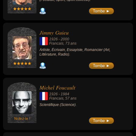
Tombe ►
Jimmy Guieu
1926
-
2000
Francais
, 73 ans
Artiste, Écrivain, Essayiste, Romancier (Art,
Littérature, Radio).
Tombe ►
Michel Foucault
1926
-
1984
Francais
, 57 ans
Scientifique (Science).
Notez-le !
Tombe ►