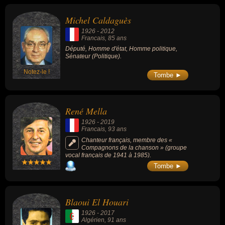
Michel Caldaguès
1926
-
2012
Francais
, 85 ans
Député, Homme d'état, Homme politique,
Sénateur (Politique).
Notez-le !
Tombe ►
René Mella
1926
-
2019
Francais
, 93 ans
Chanteur français, membre des «
Compagnons de la chanson » (groupe
vocal français de 1941 à 1985).
Tombe ►
Blaoui El Houari
1926
-
2017
Algérien
, 91 ans