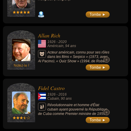
Tombe ►
Allan Rich
1926
-
2020
Américain
, 94 ans
Acteur américain, connu pour ses rôles
dans les films « Serpico » (1973, avec
+
+
Al Pacino), « Quiz Show » (1994, de Robert
Notez-le !
Redford) ou « Amistad » (1997, de Steven
Tombe ►
Spielberg, avec Morgan Freeman). Il a joué
avec Dustin Hoffman, Robin Williams et
Christophe Lambert, entre autres. Il avait été
blacklisté à Hollywood dans les années
Fidel Castro
1950 car considéré comme un communiste
pour avoir pris la défense d'un homme noir
1926
-
2016
condamné à mort par erreur dans le
Cubain
, 90 ans
Mississippi.
Révolutionnaire et homme d'État
cubain ayant gouverné la République
+
+
de Cuba comme Premier ministre de 1959 à
1976 et comme président de 1976 à 2008. Il
Tombe ►
fut l'un des principaux dirigeants de la
Révolution cubaine qui renversa le régime