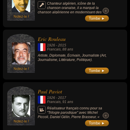
Chanteur algérien, icône de la
chanson oranaise, il a marqué la
+
+
chanson algérienne en modernisant des
Notez-le !
styles traditionnels comme le Bédoui ou le
Tombe ►
Raï. Il est également l'un des fondateurs
avec Ahmed Wahby du genre musical
nommé El Asri (un genre nouveau né à Oran
dans les années 1940 et influencé par la
Eric Rouleau
musique arabe traditionnelle du Moyen-
Orient avec un langage poétique
1926
-
2015
typiquement oranais).
Francais
, 88 ans
Artiste, Diplomate, Écrivain, Journaliste (Art,
Journalisme, Littérature, Politique).
Notez-le !
Tombe ►
Paul Paviot
1926
-
2017
Francais
, 91 ans
Réalisateur français connu pour sa
"Trilogie parodique" avec Michel
+
+
Piccoli, Daniel Gélin, Pierre Brasseur, «
Notez-le !
Saint-Tropez devoir de vacances » (1952)
Tombe ►
(scénario coécrit avec Boris Vian), 2 films
avec le mime Marceau et pour ses films «