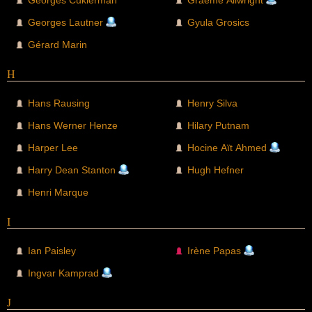
Georges Cukierman
Graeme Allwright
Georges Lautner
Gyula Grosics
Gérard Marin
H
Hans Rausing
Henry Silva
Hans Werner Henze
Hilary Putnam
Harper Lee
Hocine Aït Ahmed
Harry Dean Stanton
Hugh Hefner
Henri Marque
I
Ian Paisley
Irène Papas
Ingvar Kamprad
J