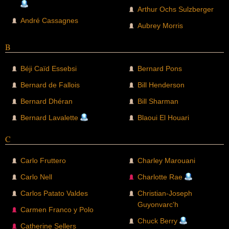
Arthur Ochs Sulzberger
André Cassagnes
Aubrey Morris
B
Béji Caïd Essebsi
Bernard Pons
Bernard de Fallois
Bill Henderson
Bernard Dhéran
Bill Sharman
Bernard Lavalette
Blaoui El Houari
C
Carlo Fruttero
Charley Marouani
Carlo Nell
Charlotte Rae
Carlos Patato Valdes
Christian-Joseph
Guyonvarc'h
Carmen Franco y Polo
Chuck Berry
Catherine Sellers