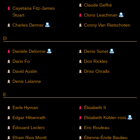
Claude Geffré
Cayetana Fitz-James
Stuart
Cloris Leachman
Charles Denner
Conny Van Rietschoten
D
Danièle Delorme
Denis Sonet
Dario Fo
Don Rickles
David Austin
Driss Chraibi
Denis Lalanne
E
Earle Hyman
Élisabeth II
Edgar Hilsenrath
Elisabeth Kübler-ross
Édouard Leclerc
Eric Rouleau
Efrain Rios Montt
Étienne-Émile Baulieu