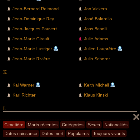
Jean-Bernard Raimond
Jon Vickers
Jean-Dominique Rey
José Balarello
Jean-Jacques Pauvert
Joss Baselli
Jean-Marie Girault
Julie Adams
Jean-Marie Lustiger
Julien Lauprêtre
Jean-Marie Rivière
Julio Scherer
K
Kai Warner
Keith Michell
Karl Richter
Klaus Kinski
L
Leo Kirch
Louise Hay
Cimetière
Morts récentes
Catégories
Sexes
Nationalités
Léon Landini
Lucette Sahuquet
Dates naissance
Dates mort
Populaires
Toujours vivants