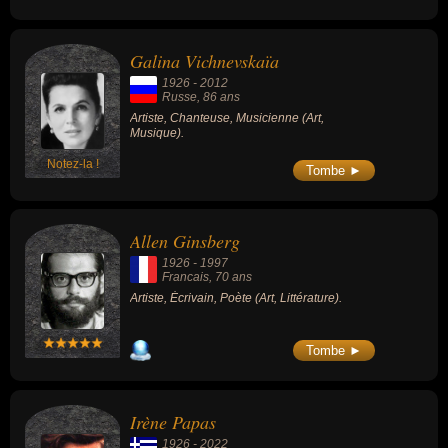
Galina Vichnevskaïa
1926
-
2012
Russe
, 86 ans
Artiste, Chanteuse, Musicienne (Art,
Musique).
Notez-la !
Tombe ►
Allen Ginsberg
1926
-
1997
Francais
, 70 ans
Artiste, Écrivain, Poète (Art, Littérature).
Tombe ►
Irène Papas
1926
-
2022