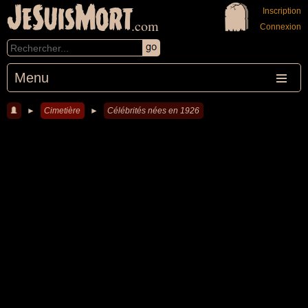
JeSuisMort
Inscription
.com
Connexion
Menu
►
Cimetière
►
Célébrités nées en 1926