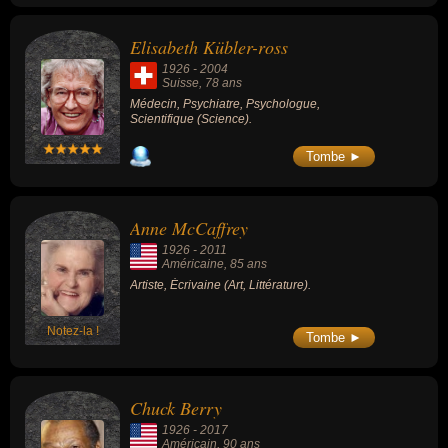
Quelques pas dans la vie » (1954), «
Torticola contre Frankensberg » (1952) ou «
Elisabeth Kübler-ross
Django Reinhardt » (1957).
1926
-
2004
Suisse
, 78 ans
Médecin, Psychiatre, Psychologue,
Scientifique (Science).
Tombe ►
Anne McCaffrey
1926
-
2011
Américaine
, 85 ans
Artiste, Écrivaine (Art, Littérature).
Notez-la !
Tombe ►
Chuck Berry
1926
-
2017
Américain
, 90 ans