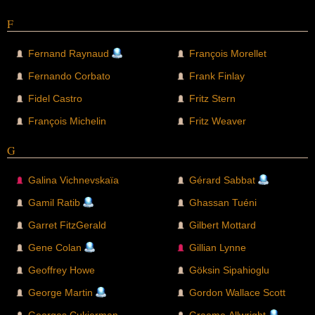
F
Fernand Raynaud
François Morellet
Fernando Corbato
Frank Finlay
Fidel Castro
Fritz Stern
François Michelin
Fritz Weaver
G
Galina Vichnevskaïa
Gérard Sabbat
Gamil Ratib
Ghassan Tuéni
Garret FitzGerald
Gilbert Mottard
Gene Colan
Gillian Lynne
Geoffrey Howe
Göksin Sipahioglu
George Martin
Gordon Wallace Scott