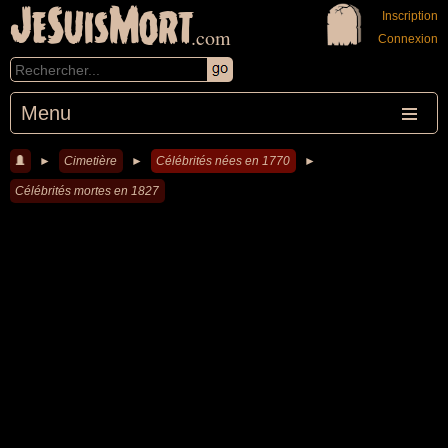
JeSuisMort
Inscription
.com
Connexion
Menu
►
Cimetière
►
Célébrités nées en 1770
►
Célébrités mortes en 1827