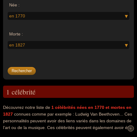
Née :
en 1770
Morte :
en 1827
1 célébrité
Découvrez notre liste de
1
célébrités nées en 1770
et mortes en
1827
connues comme par exemple : Ludwig Van Beethoven... Ces
personnalités peuvent avoir des liens variés dans les domaines de
l'art ou de la musique. Ces célébrités peuvent également avoir été
+
+
artiste ou compositeur. En ce qui concerne leurs nationalités au