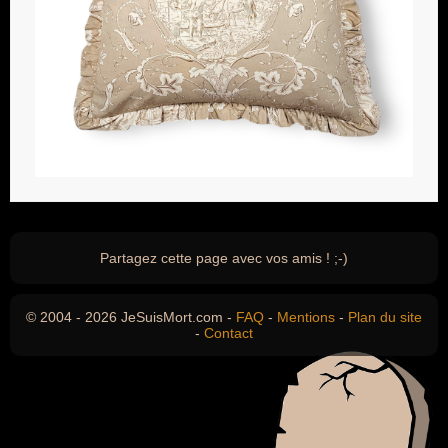
Partagez cette page avec vos amis ! ;-)
© 2004 - 2026 JeSuisMort.com -
FAQ
-
Mentions
-
Plan du site
-
Contact