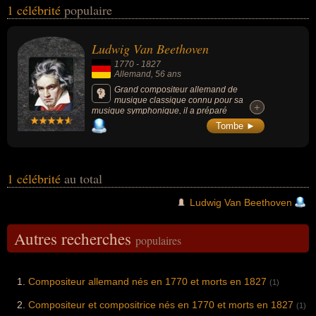
1 célébrité
populaire
moment de leurs morts, ils peuvent avoir été allemand par
exemple.
Ludwig Van Beethoven
1770
-
1827
Allemand
, 56 ans
Grand compositeur allemand de
musique classique connu pour sa
+
+
musique symphonique, il a préparé
l’évolution vers le romantisme en musique et
Tombe ►
influencé la musique occidentale pendant
une grande partie du XIXe siècle : « Molto
Vivace », « Ode à la joie », « Hymne à La
Joie », « Sonate au Clair de lune », « La
lettre à Élise », etc.
1 célébrité
au total
Ludwig Van Beethoven
Autres recherches
populaires
Compositeur allemand nés en 1770 et morts en 1827
(1)
Compositeur et compositrice nés en 1770 et morts en 1827
(1)