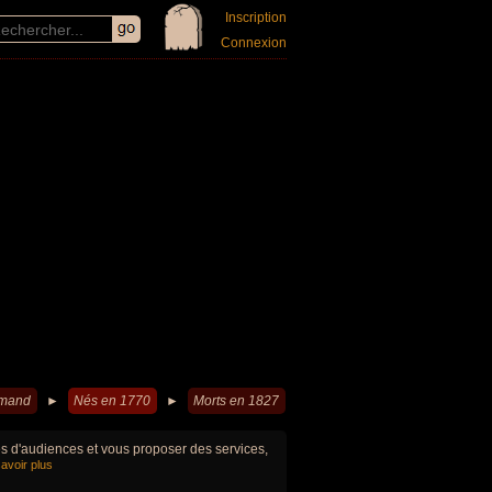
Inscription
Connexion
emand
►
Nés en 1770
►
Morts en 1827
ues d'audiences et vous proposer des services,
avoir plus