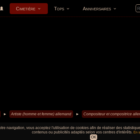
Cimetière
Tops
Anniversaires
►
Artiste (homme et femme) allemand
►
Compositeur et compositrice all
tre navigation, vous acceptez l'utilisation de cookies afin de réaliser des statistiq
contenus ou publicités adaptés selon vos centres d'intérêts.
En s
OK