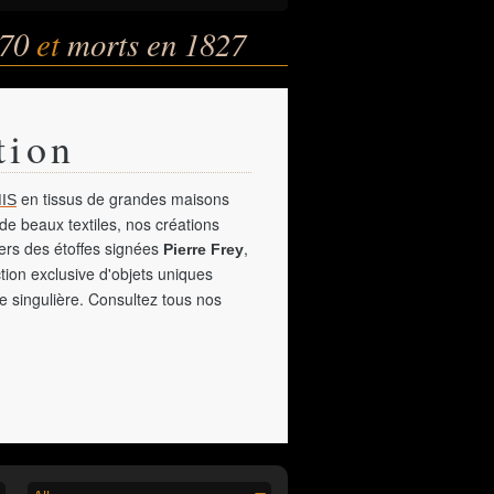
770
et
morts en 1827
tion
en tissus de grandes maisons
IS
de beaux textiles, nos créations
vers des étoffes signées
,
Pierre Frey
tion exclusive d'objets uniques
e singulière. Consultez tous nos