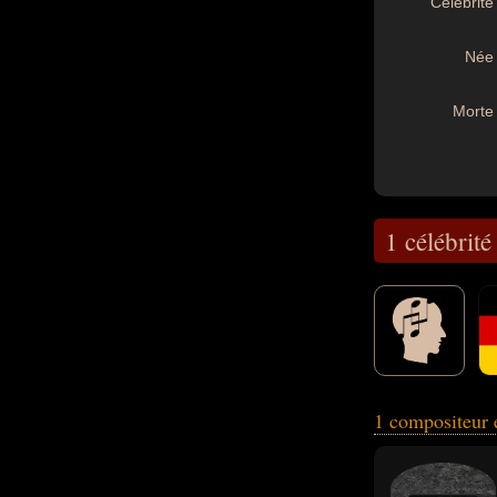
Célébrité 
Née 
Morte 
1 célébrité
1 compositeur 