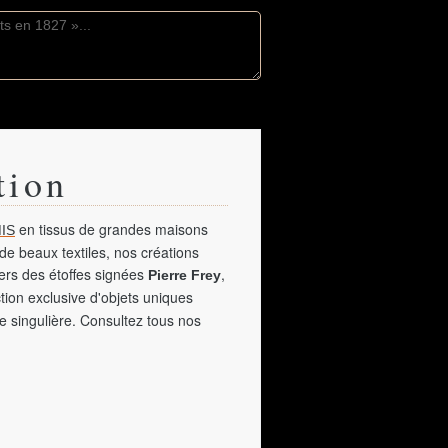
tion
en tissus de grandes maisons
IS
de beaux textiles, nos créations
vers des étoffes signées
,
Pierre Frey
tion exclusive d'objets uniques
e singulière. Consultez tous nos