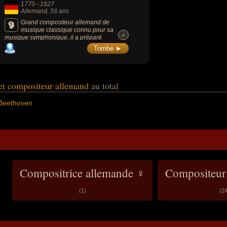
1770
-
1827
Allemand
, 56 ans
Grand compositeur allemand de
musique classique connu pour sa
+
+
musique symphonique, il a préparé
l’évolution vers le romantisme en musique et
Tombe ►
influencé la musique occidentale pendant
une grande partie du XIXe siècle : « Molto
Vivace », « Ode à la joie », « Hymne à La
Joie », « Sonate au Clair de lune », « La
lettre à Élise », etc.
et compositeur allemand
au total
Beethoven
Compositrice allemande ♀
Compositeur
(1)
(24