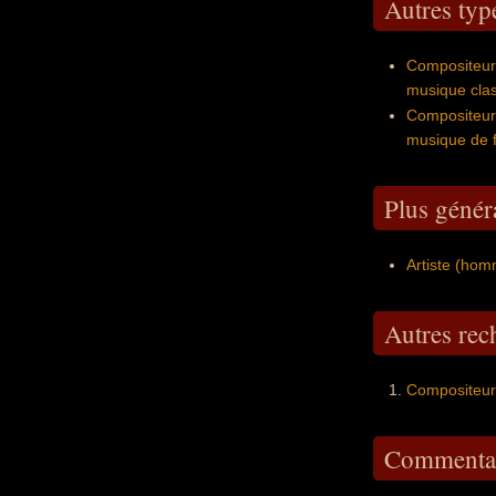
Autres typ
Compositeur 
musique cla
Compositeur 
musique de f
Plus génér
Artiste (ho
Autres re
Compositeur
Commentai