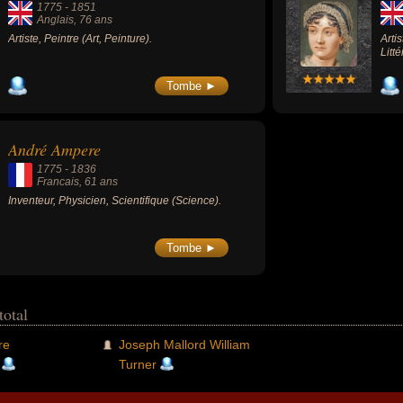
1775
-
1851
Anglais
, 76 ans
Artiste, Peintre (Art, Peinture).
Arti
Litté
Tombe ►
André Ampere
1775
-
1836
Francais
, 61 ans
Inventeur, Physicien, Scientifique (Science).
Tombe ►
total
re
Joseph Mallord William
Turner