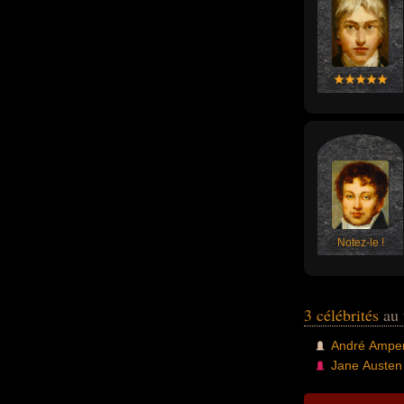
Notez-le !
3 célébrités
au 
André Ampe
Jane Austen