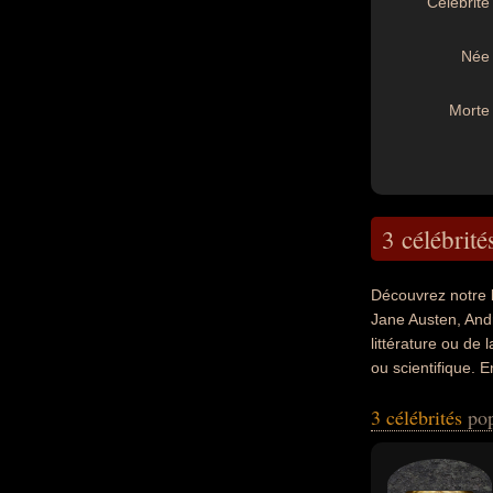
Célébrité 
Née 
Morte 
3 célébrité
Découvrez notre 
Jane Austen, Andr
littérature ou de 
ou scientifique. 
exemple.
3 célébrités
pop