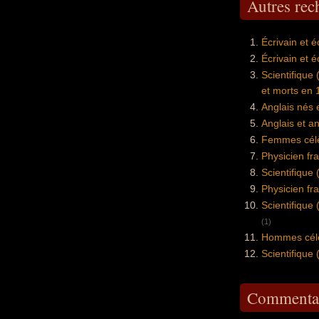
Autres re
Écrivain et 
Écrivain et 
Scientifique
et morts en 
Anglais nés
Anglais et a
Femmes célè
Physicien fr
Scientifiqu
Physicien fr
Scientifique
(1)
Hommes célè
Scientifique
Commentai