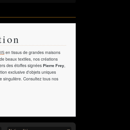
tion
en tissus de grandes maisons
IS
de beaux textiles, nos créations
vers des étoffes signées
,
Pierre Frey
tion exclusive d'objets uniques
e singulière. Consultez tous nos