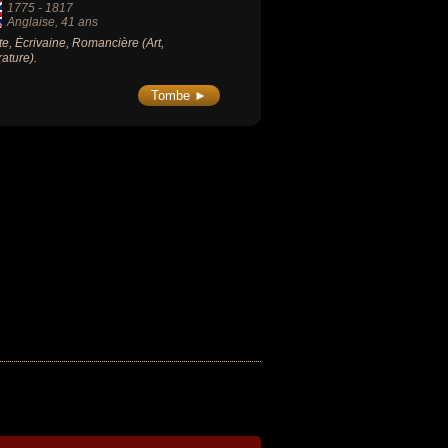
1775
-
1817
Anglaise
, 41 ans
ste, Écrivaine, Romancière (Art,
rature).
Tombe ►