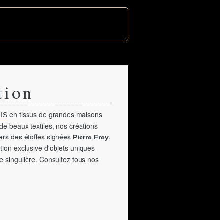
tion
en tissus de grandes maisons
IS
de beaux textiles, nos créations
vers des étoffes signées
,
Pierre Frey
tion exclusive d'objets uniques
e singulière. Consultez tous nos