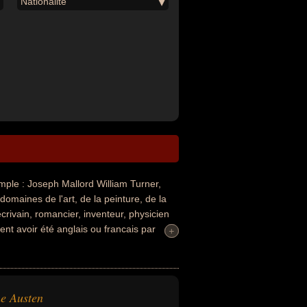
Nationalité
le : Joseph Mallord William Turner,
omaines de l'art, de la peinture, de la
écrivain, romancier, inventeur, physicien
ent avoir été anglais ou francais par
+
+
e Austen