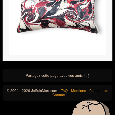
Partagez cette page avec vos amis ! ;-)
© 2004 - 2026 JeSuisMort.com -
FAQ
-
Mentions
-
Plan du site
-
Contact