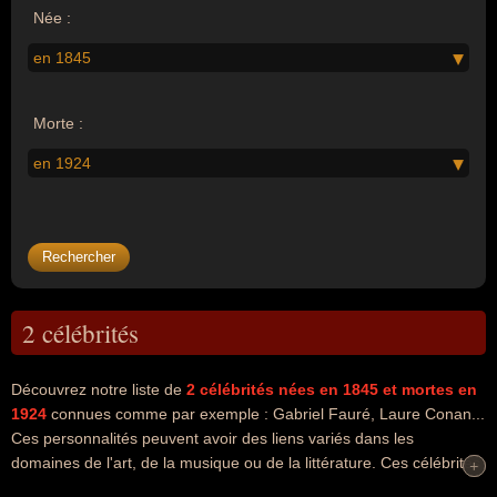
Née :
en 1845
Morte :
en 1924
2 célébrités
Découvrez notre liste de
2
célébrités nées en 1845
et mortes en
1924
connues comme par exemple : Gabriel Fauré, Laure Conan...
Ces personnalités peuvent avoir des liens variés dans les
domaines de l'art, de la musique ou de la littérature. Ces célébrités
+
+
peuvent également avoir été artiste, compositeur, musicien,