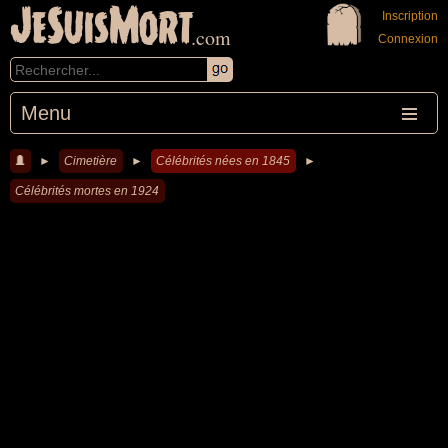
JeSuisMort
Inscription
.com
Connexion
Menu
►
Cimetière
►
Célébrités nées en 1845
►
Célébrités mortes en 1924