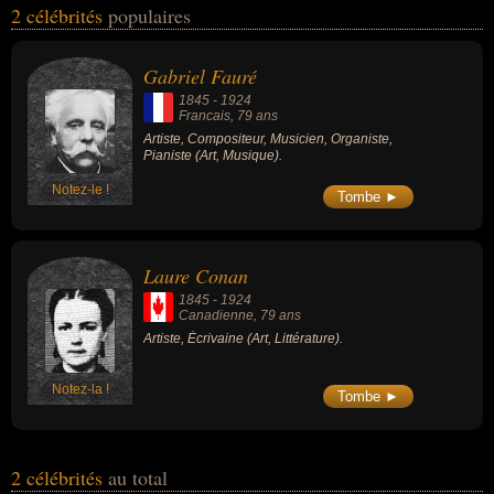
2 célébrités
populaires
organiste, pianiste ou écrivain. En ce qui concerne leurs
nationalités au moment de leurs morts, ils peuvent avoir été
francais ou canadien par exemple.
Gabriel Fauré
1845
-
1924
Francais
, 79 ans
Artiste, Compositeur, Musicien, Organiste,
Pianiste (Art, Musique).
Notez-le !
Tombe ►
Laure Conan
1845
-
1924
Canadienne
, 79 ans
Artiste, Écrivaine (Art, Littérature).
Notez-la !
Tombe ►
2 célébrités
au total