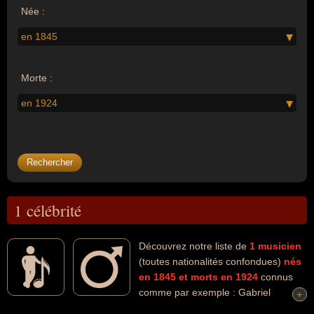
Née :
en 1845
Morte :
en 1924
1 célébrité
Découvrez notre liste de
1
musicien
(toutes nationalités confondues)
nés
en 1845
et morts en 1924
connus
comme par exemple : Gabriel
+
+
Fauré... Ces personnalités (de sexe masculin) peuvent avoir des