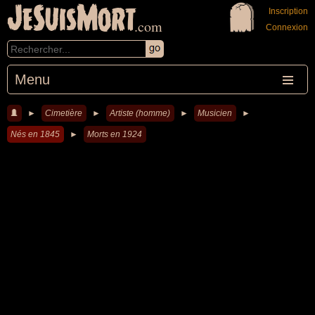
JeSuisMort
Inscription
.com
Connexion
Menu
►
Cimetière
►
Artiste (homme)
►
Musicien
►
Nés en 1845
►
Morts en 1924