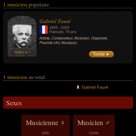
1 musicien
populaire
liens variés dans les domaines de l'art ou de la musique. Ces
célébrités peuvent également avoir été artiste, compositeur,
organiste ou pianiste. En ce qui concerne leurs nationalités au
Gabriel Fauré
moment de leurs morts, ils peuvent avoir été francais par exemple.
1845
-
1924
Francais
, 79 ans
Artiste, Compositeur, Musicien, Organiste,
Pianiste (Art, Musique).
Notez-le !
Tombe ►
1 musicien
au total
Gabriel Fauré
Sexes
Musicienne ♀
Musicien ♂
(291)
(1244)