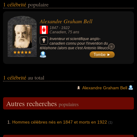
1 célébrité
populaire
peuvent avoir été canadien par exemple.
Alexandre Graham Bell
1847
-
1922
Canadien
, 75 ans
Inventeur et scientifique anglo-
canadien connu pour l'invention du
+
+
téléphone (alors que c'est Antonio Meucci le
réel inventeur) et de l'hydroptère
Tombe ►
(aéronautique).
1 célébrité
au total
Alexandre Graham Bell
Autres recherches
populaires
Hommes célèbres nés en 1847 et morts en 1922
(1)