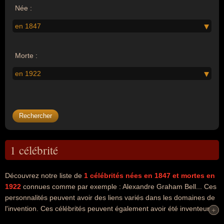
Née :
en 1847
Morte :
en 1922
1 célébrité
Découvrez notre liste de
1
célébrités nées en 1847
et mortes en
1922
connues comme par exemple : Alexandre Graham Bell... Ces
personnalités peuvent avoir des liens variés dans les domaines de
l'invention. Ces célébrités peuvent également avoir été inventeur.
+
+
En ce qui concerne leurs nationalités au moment de leurs morts, ils