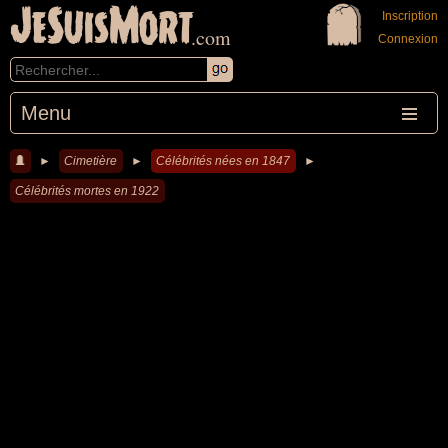
JeSuisMort
Inscription
.com
Connexion
Menu
►
Cimetière
►
Célébrités nées en 1847
►
Célébrités mortes en 1922