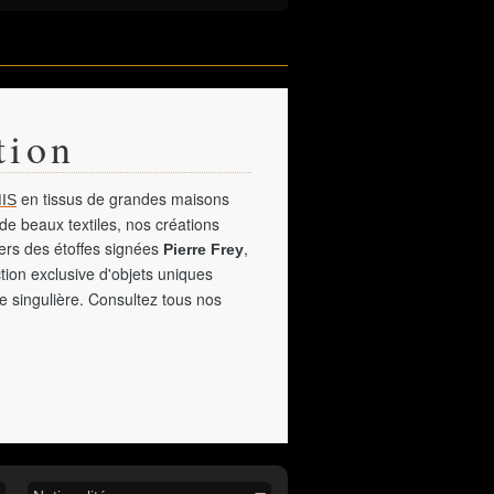
tion
en tissus de grandes maisons
IS
de beaux textiles, nos créations
vers des étoffes signées
,
Pierre Frey
tion exclusive d'objets uniques
e singulière. Consultez tous nos