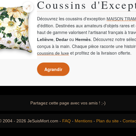
Coussins d'Excep
Découvrez les coussins d'exception
MAISON TRAM
d'édition. Destinées aux amateurs d'objets rares et 
haut de gamme valorisent l'artisanat français à tra
,
ou
. Découvrez notre sélec
Lelièvre
Dedar
Hermès
conçus à la main. Chaque pièce raconte une histoir
et profitez de la livraison offerte.
coussins de luxe
Agrandir
Partagez cette page avec vos amis ! ;-)
© 2004 - 2026 JeSuisMort.com -
FAQ
-
Mentions
-
Plan du site
-
Contac