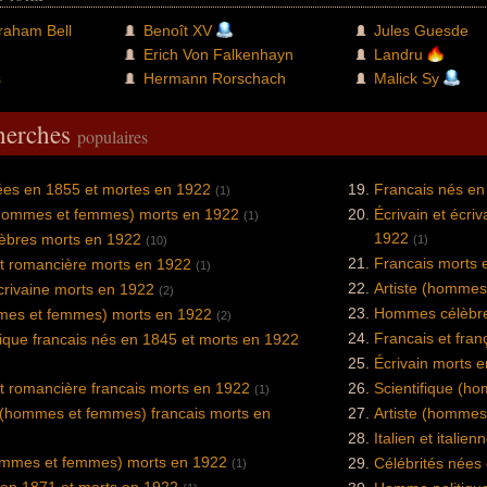
raham Bell
Benoît XV
Jules Guesde
Erich Von Falkenhayn
Landru
s
Hermann Rorschach
Malick Sy
cherches
populaires
ées en 1855 et mortes en 1922
Francais nés en
(1)
 (hommes et femmes) morts en 1922
Écrivain et écri
(1)
1922
bres morts en 1922
(1)
(10)
Francais morts 
t romancière morts en 1922
(1)
Artiste (hommes
écrivaine morts en 1922
(2)
Hommes célèbre
mmes et femmes) morts en 1922
(2)
Francais et fra
que francais nés en 1845 et morts en 1922
Écrivain morts 
t romancière francais morts en 1922
Scientifique (h
(1)
(hommes et femmes) francais morts en
Artiste (hommes
Italien et itali
mmes et femmes) morts en 1922
Célébrités nées
(1)
 en 1871 et morts en 1922