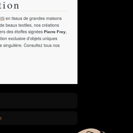
tion
en tissus de grandes maisons
IS
de beaux textiles, nos créations
vers des étoffes signées
,
Pierre Frey
tion exclusive d'objets uniques
e singulière. Consultez tous nos
t