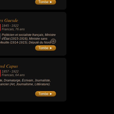
Tombe ►
es Guesde
1845
-
1922
Francais
, 76 ans
Politicien et socialiste français, Ministre
d'État (1915-1916), Ministre sans
+
+
efeuille (1914-1915), Député du Nord
9-1922), Député de la 7e circonscription
Tombe ►
ille (1893-1998 / 1919-1922), devenu
du parti « collectiviste ».
red Capus
1857
-
1922
Francais
, 64 ans
ste, Dramaturge, Écrivain, Journaliste,
ncier (Art, Journalisme, Littérature).
Tombe ►