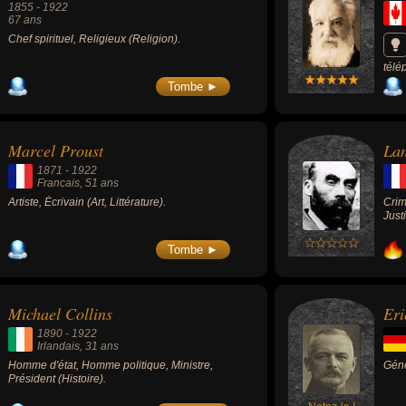
1855
-
1922
67 ans
Chef spirituel, Religieux (Religion).
télé
réel
Tombe ►
(aér
Marcel Proust
La
1871
-
1922
Francais
, 51 ans
Artiste, Écrivain (Art, Littérature).
Crim
Just
Tombe ►
Michael Collins
Eri
1890
-
1922
Irlandais
, 31 ans
Homme d'état, Homme politique, Ministre,
Génér
Président (Histoire).