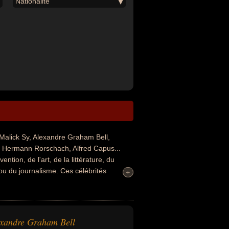
Nationalité
alick Sy, Alexandre Graham Bell,
, Hermann Rorschach, Alfred Capus...
ntion, de l'art, de la littérature, du
e ou du journalisme. Ces célébrités
+
+
, hors-la-loi, tueur en série, homme d'état,
atre, scientifique, dramaturge, journaliste
 avoir été canadien, francais, irlandais,
xandre Graham Bell