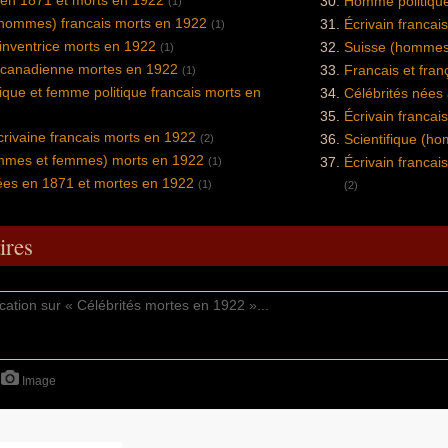
Homme politique
(1)
(hommes) francais morts en 1922
Écrivain francai
(1)
 inventrice morts en 1922
Suisse (hommes
(1)
 canadienne mortes en 1922
Francais et fra
(1)
que et femme politique francais morts en
Célébrités nées
Écrivain francai
écrivaine francais morts en 1922
Scientifique (h
(2)
hommes et femmes) morts en 1922
Écrivain francai
(1)
ées en 1871 et mortes en 1922
(1)
(2)
res
Image