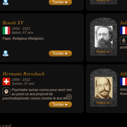
Notez-le !
Tombe ►
Benoît XV
Jul
1854
-
1922
Italien
, 67 ans
Pape, Religieux (Religion).
port
Notez-le !
(191
Tombe ►
de L
chef 
Hermann Rorschach
Alf
1884
-
1922
Suisse
, 37 ans
Arti
Psychiatre suisse connu pour avoir mis
Roma
au point un test projectif de
+
+
psychodiagnostic connu comme le test de
Rorschach.
Notez-le !
Tombe ►
 total