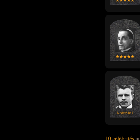
Notez-le !
10 célébrités
au