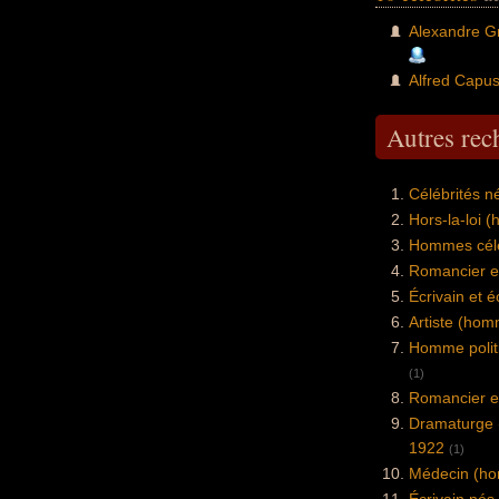
Alexandre G
Alfred Capu
Autres re
Célébrités n
Hors-la-loi
Hommes célè
Romancier e
Écrivain et 
Artiste (ho
Homme politi
(1)
Romancier e
Dramaturge 
1922
(1)
Médecin (ho
Écrivain nés