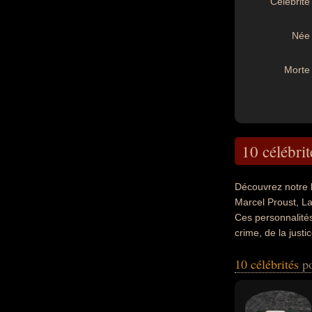
Célébrité 
Née 
Morte 
10 célébrit
Découvrez notre 
Marcel Proust, L
Ces personnalités 
crime, de la justi
peuvent également 
10 célébrités
p
homme politique, m
ou romancier. En 
allemand, italien