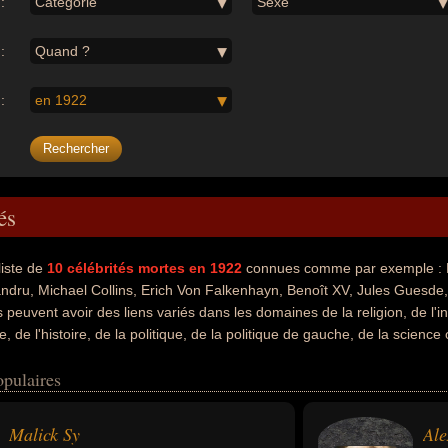
:
Catégorie
Sexe
:
Quand ?
:
en 1922
és
liste de
10
célébrités mortes en 1922
connues comme par exemple : M
andru, Michael Collins, Erich Von Falkenhayn, Benoît XV, Jules Guesde
peuvent avoir des liens variés dans les domaines de la religion, de l'inve
ce, de l'histoire, de la politique, de la politique de gauche, de la scienc
avoir été chef spirituel, religieux, inventeur, artiste, écrivain, criminel
opulaires
inistre, président, général, militaire, pape, socialiste, médecin, psychi
ce qui concerne leurs nationalités au moment de leurs morts, ils peuvent
 ou suisse par exemple.
Malick Sy
Ale