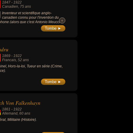
1847
-
1922
Canadien
, 75 ans
Inventeur et scientifique anglo-
canadien connu pour l'invention du
+
+
phone (alors que c'est Antonio Meucci le
 inventeur) et de l'hydroptère
Tombe ►
onautique).
ndru
1869
-
1922
Francais
, 52 ans
inel, Hors-la-loi, Tueur en série (Crime,
ice).
Tombe ►
ch Von Falkenhayn
1861
-
1922
Allemand
, 60 ans
al, Militaire (Histoire).