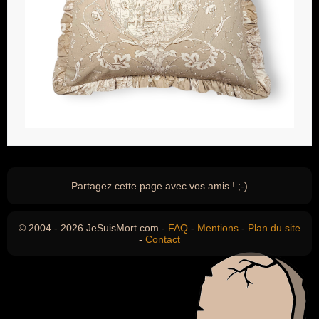
Partagez cette page avec vos amis ! ;-)
© 2004 - 2026 JeSuisMort.com -
FAQ
-
Mentions
-
Plan du site
-
Contact