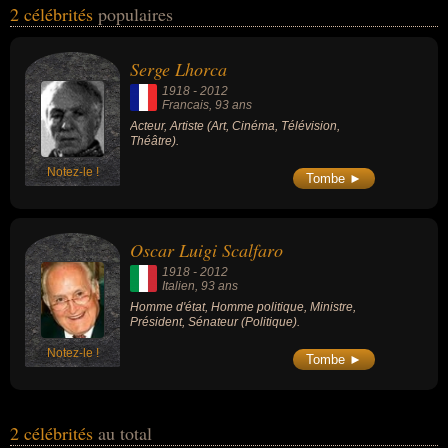
2 célébrités
populaires
acteur, artiste, homme d'état, homme politique, ministre, président
ou sénateur. En ce qui concerne leurs nationalités au moment de
leurs morts, ils peuvent avoir été francais ou italien par exemple.
Serge Lhorca
1918
-
2012
Francais
, 93 ans
Acteur, Artiste (Art, Cinéma, Télévision,
Théâtre).
Notez-le !
Tombe ►
Oscar Luigi Scalfaro
1918
-
2012
Italien
, 93 ans
Homme d'état, Homme politique, Ministre,
Président, Sénateur (Politique).
Notez-le !
Tombe ►
2 célébrités
au total