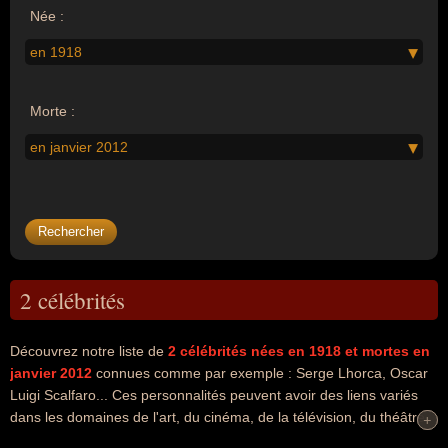
Née :
en 1918
Morte :
en janvier 2012
2 célébrités
Découvrez notre liste de
2
célébrités nées en 1918
et mortes en
janvier 2012
connues comme par exemple : Serge Lhorca, Oscar
Luigi Scalfaro... Ces personnalités peuvent avoir des liens variés
dans les domaines de l'art, du cinéma, de la télévision, du théâtre
+
+
ou de la politique. Ces célébrités peuvent également avoir été