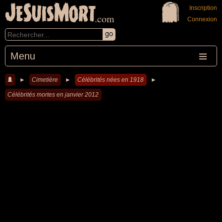
JeSuisMort
Inscription
.com
Connexion
Menu
►
Cimetière
►
Célébrités nées en 1918
►
Célébrités mortes en janvier 2012