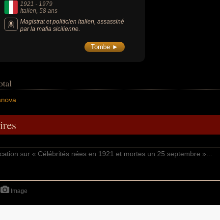
1921
-
1979
Italien
, 58 ans
Magistrat et politicien italien, assassiné
par la mafia sicilienne.
Tombe ►
otal
anova
res
Image