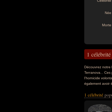
Célébrité 
Née 
Morte 
1 célébrité
Découvrez notre 
Terranova... Ces 
l'homicide volonta
également avoir 
nationalités au m
1 célébrité
pop