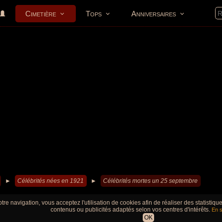
Cimetière
Tops
Anniversaires
►
Célébrités nées en 1921
►
Célébrités mortes un 25 septembre
tre navigation, vous acceptez l'utilisation de cookies afin de réaliser des statistiq
contenus ou publicités adaptés selon vos centres d'intérêts.
En s
OK