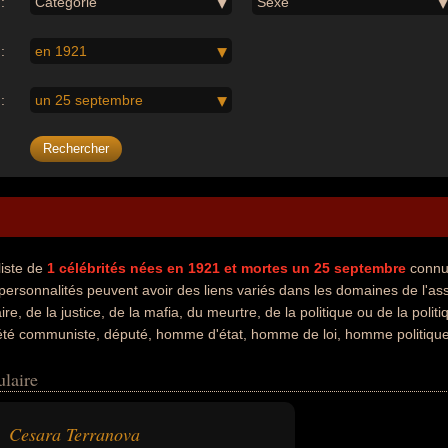
:
Catégorie
Sexe
:
en 1921
:
un 25 septembre
liste de
1
célébrités nées en 1921
et mortes un 25 septembre
connu
personnalités peuvent avoir des liens variés dans les domaines de l'ass
ire, de la justice, de la mafia, du meurtre, de la politique ou de la pol
été communiste, député, homme d'état, homme de loi, homme politique 
oment de leurs morts, ils peuvent avoir été italien par exemple.
ulaire
Cesara Terranova