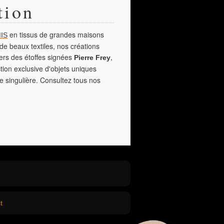
tion
en tissus de grandes maisons
IS
de beaux textiles, nos créations
vers des étoffes signées
,
Pierre Frey
tion exclusive d'objets uniques
e singulière. Consultez tous nos
t