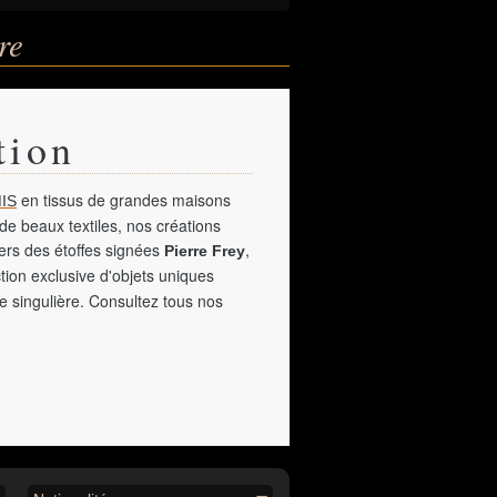
re
tion
en tissus de grandes maisons
IS
de beaux textiles, nos créations
vers des étoffes signées
,
Pierre Frey
tion exclusive d'objets uniques
e singulière. Consultez tous nos