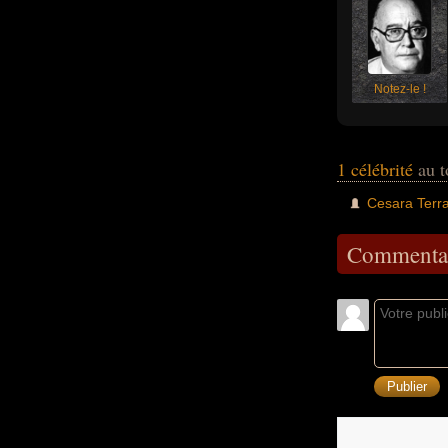
Notez-le !
1 célébrité
au t
Cesara Terr
Commentai