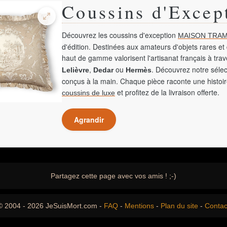
Coussins d'Excep
Découvrez les coussins d'exception
MAISON TRAM
d'édition. Destinées aux amateurs d'objets rares et 
haut de gamme valorisent l'artisanat français à tra
,
ou
. Découvrez notre sélec
Lelièvre
Dedar
Hermès
conçus à la main. Chaque pièce raconte une histoir
et profitez de la livraison offerte.
coussins de luxe
Agrandir
Partagez cette page avec vos amis ! ;-)
© 2004 - 2026 JeSuisMort.com -
FAQ
-
Mentions
-
Plan du site
-
Contac