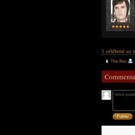
1 célébrité
au t
The Rev
Commentai