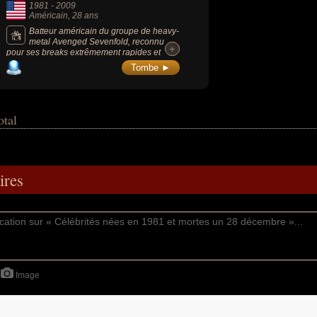
1981
-
2009
Américain
, 28 ans
Batteur américain du groupe de heavy-
metal Avenged Sevenfold, reconnu
+
+
pour ses breaks extrêmement rapides et
comme l'un des meilleurs batteurs de sa
Tombe ►
génération par ses pairs.
otal
res
Image