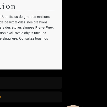
tion
en tissus de grandes maisons
IS
de beaux textiles, nos créations
vers des étoffes signées
,
Pierre Frey
tion exclusive d'objets uniques
e singulière. Consultez tous nos
t