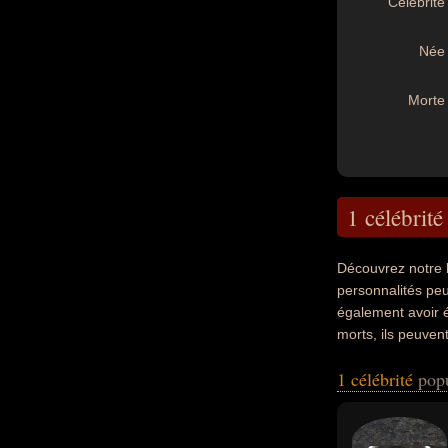
Célébrité 
Née 
Morte 
1 célébrité
Découvrez notre 
personnalités peu
également avoir é
morts, ils peuven
1 célébrité
pop