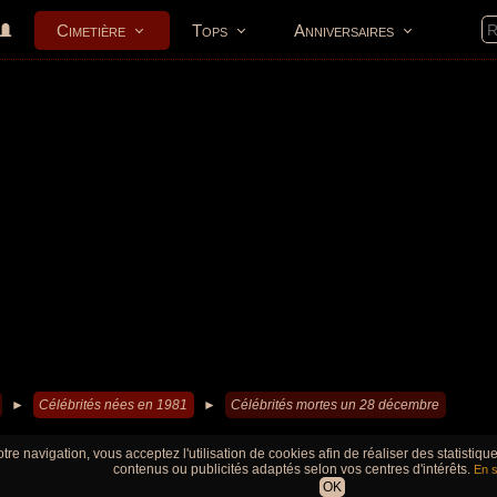
Cimetière
Tops
Anniversaires
►
Célébrités nées en 1981
►
Célébrités mortes un 28 décembre
tre navigation, vous acceptez l'utilisation de cookies afin de réaliser des statistiq
contenus ou publicités adaptés selon vos centres d'intérêts.
En s
OK