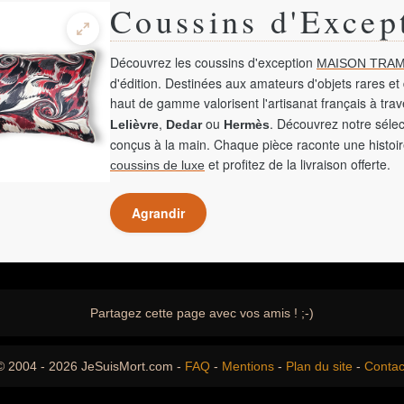
Coussins d'Excep
Découvrez les coussins d'exception
MAISON TRAM
d'édition. Destinées aux amateurs d'objets rares et 
haut de gamme valorisent l'artisanat français à tra
,
ou
. Découvrez notre sélec
Lelièvre
Dedar
Hermès
conçus à la main. Chaque pièce raconte une histoir
et profitez de la livraison offerte.
coussins de luxe
Agrandir
Partagez cette page avec vos amis ! ;-)
© 2004 - 2026 JeSuisMort.com -
FAQ
-
Mentions
-
Plan du site
-
Contac