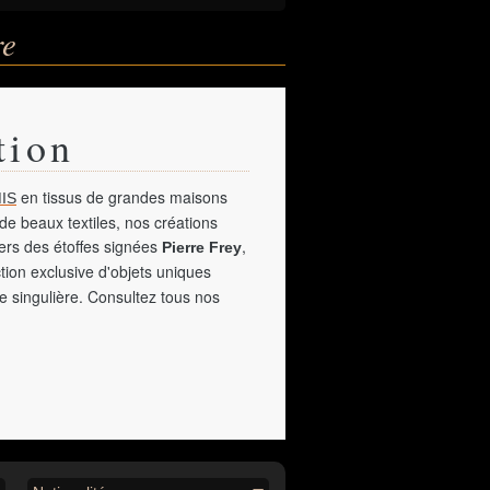
re
tion
en tissus de grandes maisons
IS
de beaux textiles, nos créations
vers des étoffes signées
,
Pierre Frey
tion exclusive d'objets uniques
e singulière. Consultez tous nos