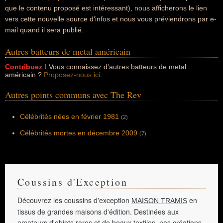
que le contenu proposé est intéressant), nous afficherons le lien
vers cette nouvelle source d'infos et nous vous préviendrons par e-
mail quand il sera publié.
Autres batteurs de metal américain
Contribuez !
Vous connaissez d'autres batteurs de metal
américain ?
Proposez-nous ici
.
Autres points communs avec The Rev
Célébrités nées en février 1981
(2)
Célébrités mortes en décembre 2009
(7)
Coussins d'Exception
Découvrez les coussins d'exception
en
MAISON TRAMIS
tissus de grandes maisons d'édition. Destinées aux
amateurs d'objets rares et de beaux textiles, nos créations