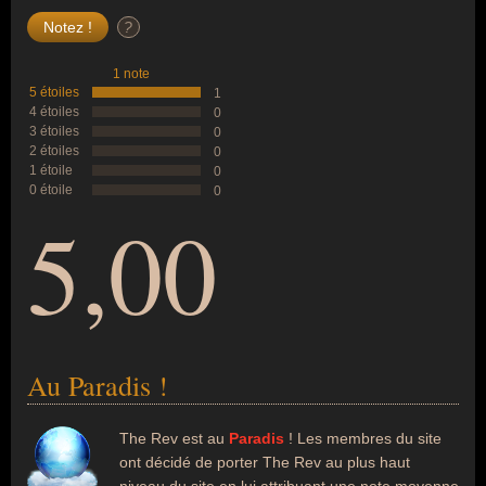
?
1 note
5 étoiles
1
4 étoiles
0
3 étoiles
0
2 étoiles
0
1 étoile
0
0 étoile
0
5,00
Au Paradis !
The Rev est au
Paradis
! Les membres du site
ont décidé de porter The Rev au plus haut