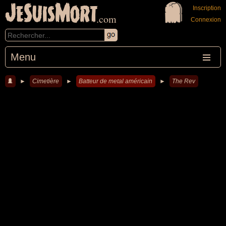
JeSuisMort
Inscription
.com
Connexion
Menu
►
Cimetière
►
Batteur de metal américain
►
The Rev