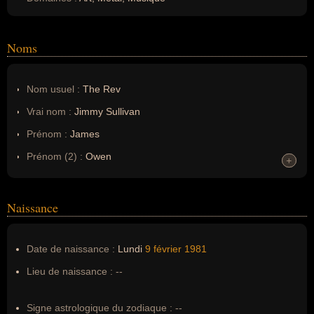
Noms
Nom usuel :
The Rev
Vrai nom :
Jimmy Sullivan
Prénom :
James
Prénom (2) :
Owen
+
+
Prénom (3) :
Jimmy
Noms dans d'autres langues :
--
Naissance
Homonymes :
0
(aucun)
Date de naissance :
Lundi
9 février
1981
Nom de famille :
Sullivan
Lieu de naissance :
--
Pseudonyme :
The Reverend Tholomew Plague
Surnom :
--
Signe astrologique du zodiaque :
--