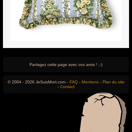
Partagez cette page avec vos amis ! ;-)
© 2004 - 2026 JeSuisMort.com -
FAQ
-
Mentions
-
Plan du site
-
Contact