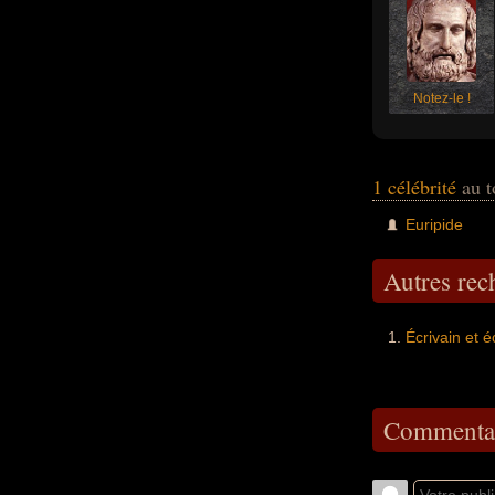
Notez-le !
1 célébrité
au t
Euripide
Autres re
Écrivain et 
Commentai