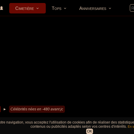
Cimetière
Tops
Anniversaires
►
Célébrités nées en -480 avant jc
tre navigation, vous acceptez l'utilisation de cookies afin de réaliser des statistiq
contenus ou publicités adaptés selon vos centres d'intérêts.
En s
OK