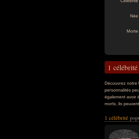
Célébrité 
Née 
Morte 
1 célébrité
Découvrez notre 
personnalités peu
également avoir é
morts, ils peuven
1 célébrité
pop