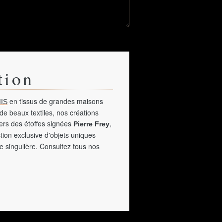
tion
en tissus de grandes maisons
IS
de beaux textiles, nos créations
vers des étoffes signées
,
Pierre Frey
tion exclusive d'objets uniques
e singulière. Consultez tous nos