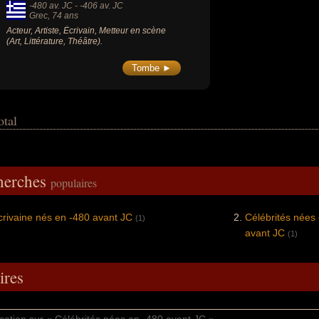
-480 av. JC
-
-406 av. JC
Grec
, 74 ans
Acteur, Artiste, Écrivain, Metteur en scène
(Art, Littérature, Théâtre).
Tombe ►
otal
cherches
populaires
écrivaine nés en -480 avant JC
Célébrités nées
(1)
avant JC
(1)
res