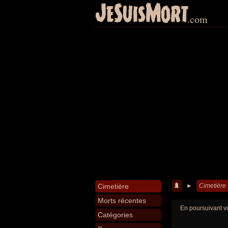
JeSuisMort
.com
Cimetière
►
Cimetière
Morts récentes
En poursuivant vo
Catégories