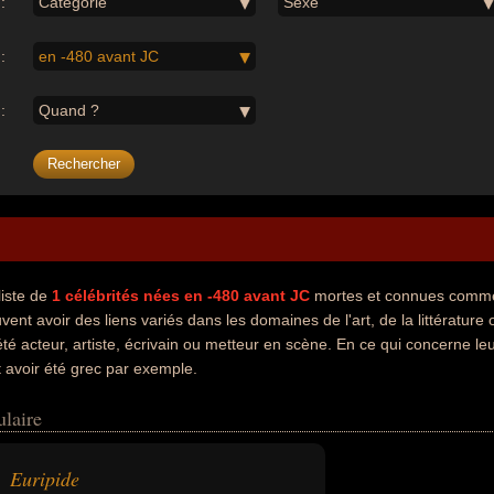
:
Catégorie
Sexe
:
en -480 avant JC
:
Quand ?
liste de
1
célébrités nées en -480 avant JC
mortes et connues comme 
vent avoir des liens variés dans les domaines de l'art, de la littérature
té acteur, artiste, écrivain ou metteur en scène. En ce qui concerne le
t avoir été grec par exemple.
ulaire
Euripide