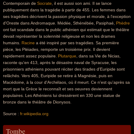
Contemporain de
Socrate
, il est aussi son ami. Il se lance
publiquement dans la tragédie à partir de 455. Les femmes dans
ses tragédies décrivent la passion physique et morale, à l'exception
d'Oreste dans Andromaque. Médée, Sthénébée, Pasiphaé,
Phèdre
ont fait scandale dans le public athénien qui estimait que le théâtre
devait représenter la solennité religieuse et non les drames
humains.
Racine
a été inspiré par ses tragédies. Sa première
pièce, les Pléiades, remporte un troisième prix. Il devient
rapidement assez populaire.
Plutarque
, dans sa Vie de Nicias,
raconte qu'en 413, après le désastre naval de Syracuse, les
prisonniers athéniens pouvant réciter des tirades d'Euripide sont
relâchés. Vers 405, Euripide se retire à Magnésie, puis en
Macédoine, à la cour d'Archélaos, où il meurt. Ce n'est qu'après sa
mort que la Grèce le reconnaît et ses oeuvres deviennent
populaires. Les Athéniens lui dressèrent en 330 une statue de
bronze dans le théâtre de Dionysos.
Source :
fr.wikipedia.org
Tombe