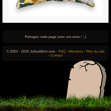
Partagez cette page avec vos amis ! ;-)
© 2004 - 2026 JeSuisMort.com -
FAQ
-
Mentions
-
Plan du site
-
Contact