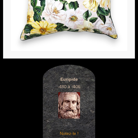
Euripide
-480 à -406
Notez-le !