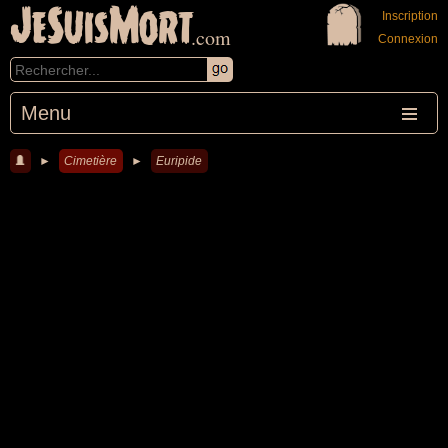
JeSuisMort
Inscription
.com
Connexion
Menu
►
Cimetière
►
Euripide