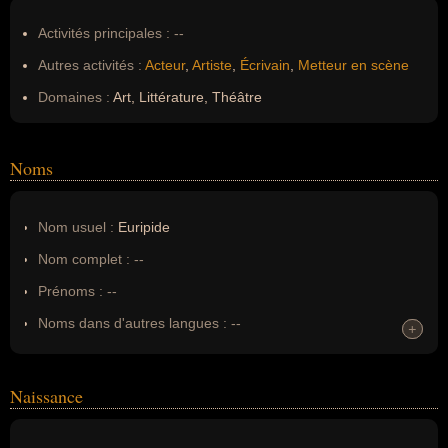
Activités principales :
--
Autres activités :
Acteur
,
Artiste
,
Écrivain
,
Metteur en scène
Domaines :
Art, Littérature, Théâtre
Noms
Nom usuel :
Euripide
Nom complet :
--
Prénoms :
--
Noms dans d'autres langues :
--
+
+
Homonymes :
0
(aucun)
Naissance
Nom de famille :
Euripide
Pseudonyme :
--