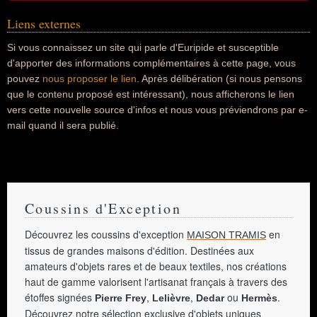
Liens externes
Si vous connaissez un site qui parle d'Euripide et susceptible
d'apporter des informations complémentaires à cette page, vous
pouvez
nous proposer le lien
. Après délibération (si nous pensons
que le contenu proposé est intéressant), nous afficherons le lien
vers cette nouvelle source d'infos et nous vous préviendrons par e-
mail quand il sera publié.
Coussins d'Exception
Découvrez les coussins d'exception
en
MAISON TRAMIS
tissus de grandes maisons d'édition. Destinées aux
amateurs d'objets rares et de beaux textiles, nos créations
haut de gamme valorisent l'artisanat français à travers des
étoffes signées
,
,
ou
.
Pierre Frey
Lelièvre
Dedar
Hermès
Découvrez notre sélection exclusive d'objets uniques