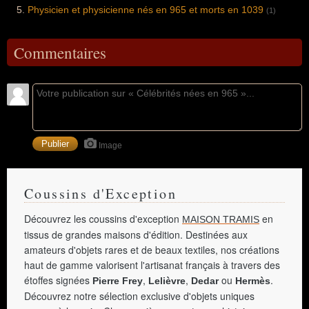
Physicien et physicienne nés en 965 et morts en 1039
(1)
Commentaires
Image
Coussins d'Exception
Découvrez les coussins d'exception
en
MAISON TRAMIS
tissus de grandes maisons d'édition. Destinées aux
amateurs d'objets rares et de beaux textiles, nos créations
haut de gamme valorisent l'artisanat français à travers des
étoffes signées
,
,
ou
.
Pierre Frey
Lelièvre
Dedar
Hermès
Découvrez notre sélection exclusive d'objets uniques