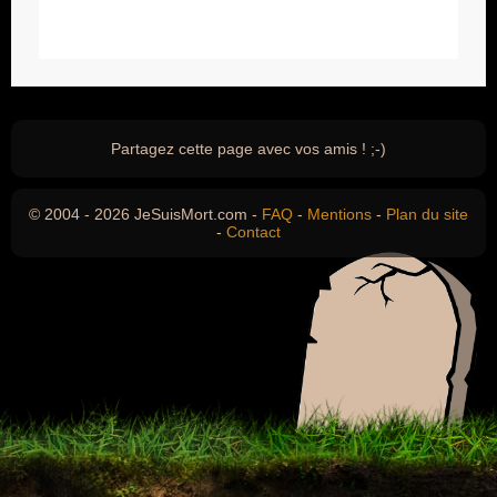
Partagez cette page avec vos amis ! ;-)
© 2004 - 2026 JeSuisMort.com -
FAQ
-
Mentions
-
Plan du site
-
Contact