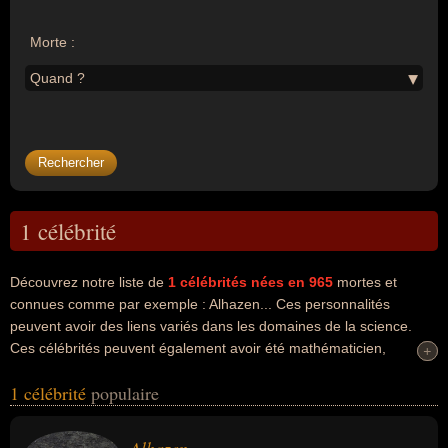
Morte :
Quand ?
1 célébrité
Découvrez notre liste de
1
célébrités nées en 965
mortes et
connues comme par exemple : Alhazen... Ces personnalités
peuvent avoir des liens variés dans les domaines de la science.
Ces célébrités peuvent également avoir été mathématicien,
+
+
physicien ou scientifique. En ce qui concerne leurs nationalités au
1 célébrité
populaire
moment de leurs morts, ils peuvent avoir été arabe par exemple.