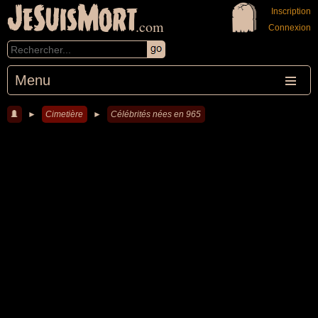
JeSuisMort
Inscription
.com
Connexion
Menu
►
Cimetière
►
Célébrités nées en 965