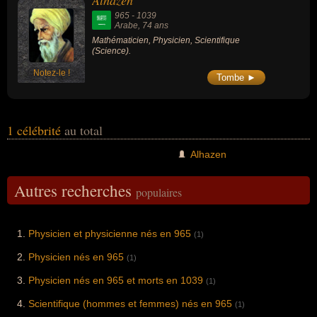
Alhazen
965
-
1039
Arabe
, 74 ans
Mathématicien, Physicien, Scientifique
(Science).
Notez-le !
Tombe ►
1 célébrité
au total
Alhazen
Autres recherches
populaires
Physicien et physicienne nés en 965
(1)
Physicien nés en 965
(1)
Physicien nés en 965 et morts en 1039
(1)
Scientifique (hommes et femmes) nés en 965
(1)