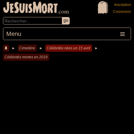
JeSuisMort
Inscription
.com
Connexion
Menu
►
Cimetière
►
Célébrités nées un 15 avril
►
Célébrités mortes en 2019