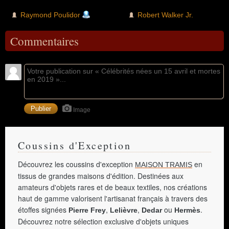
Raymond Poulidor
Robert Walker Jr.
Commentaires
Image
Coussins d'Exception
Découvrez les coussins d'exception
en
MAISON TRAMIS
tissus de grandes maisons d'édition. Destinées aux
amateurs d'objets rares et de beaux textiles, nos créations
haut de gamme valorisent l'artisanat français à travers des
étoffes signées
,
,
ou
.
Pierre Frey
Lelièvre
Dedar
Hermès
Découvrez notre sélection exclusive d'objets uniques