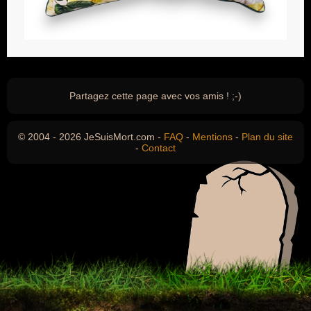
Partagez cette page avec vos amis ! ;-)
© 2004 - 2026 JeSuisMort.com -
FAQ
-
Mentions
-
Plan du site
-
Contact