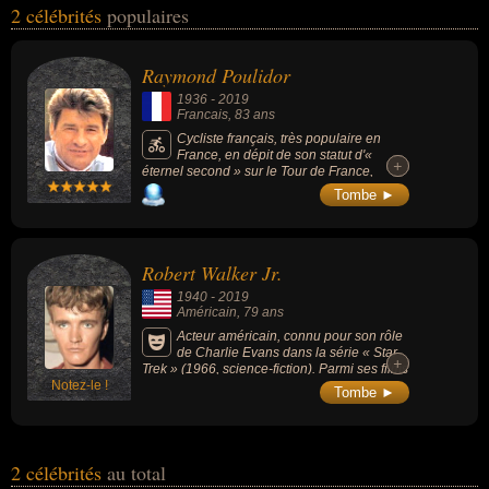
2 célébrités
populaires
cycliste, sportif, acteur ou artiste. En ce qui concerne leurs
nationalités au moment de leurs morts, ils peuvent avoir été
francais ou américain par exemple.
Raymond Poulidor
1936
-
2019
Francais
, 83 ans
Cycliste français, très populaire en
France, en dépit de son statut d'«
+
+
éternel second » sur le Tour de France,
épreuve qu'il a courue entre 1962 et 1976,
Tombe ►
qu'il n'a jamais gagnée et au cours de
laquelle il n'a jamais porté le maillot jaune,
mais dont il détient le record de podiums (8,
dont 3 deuxièmes places) et sur lequel il a
Robert Walker Jr.
remporté 7 étapes.
1940
-
2019
Américain
, 79 ans
Acteur américain, connu pour son rôle
de Charlie Evans dans la série « Star
+
+
Trek » (1966, science-fiction). Parmi ses films
Notez-le !
connus : « La Caravane de feu » (1967,
Tombe ►
western, avec Kirk Douglas et John Wayne),
« Easy Rider » (1969, western, avec Peter
Fonda), « La Route de Salina » (1970,
drame) ou « Don Juan 73 » (1973, drame).
2 célébrités
au total