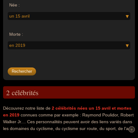
Née :
un 15 avril
Morte :
en 2019
2 célébrités
Découvrez notre liste de
2
célébrités nées un 15 avril
et mortes
en 2019
connues comme par exemple : Raymond Poulidor, Robert
Walker Jr.... Ces personnalités peuvent avoir des liens variés dans
les domaines du cyclisme, du cyclisme sur route, du sport, de l'art
+
+
ou du cinéma. Ces célébrités peuvent également avoir été coureur