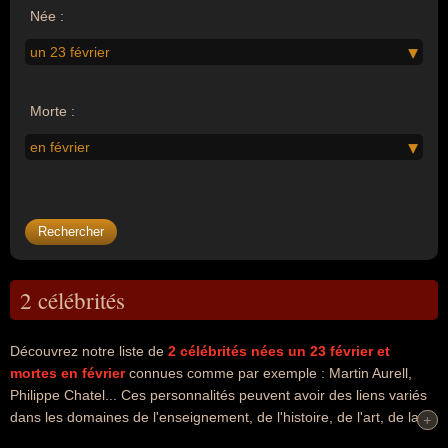
Née :
un 23 février
Morte :
en février
2 célébrités
Découvrez notre liste de
2
célébrités nées un 23 février
et
mortes en février
connues comme par exemple : Martin Aurell,
Philippe Chatel... Ces personnalités peuvent avoir des liens variés
dans les domaines de l'enseignement, de l'histoire, de l'art, de la
+
+
musique ou de variétés. Ces célébrités peuvent également avoir