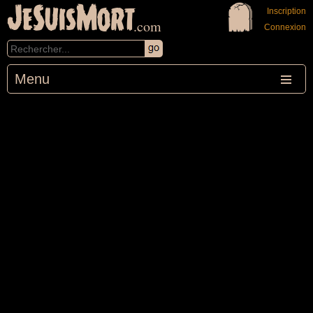
JeSuisMort
Inscription
.com
Connexion
Menu