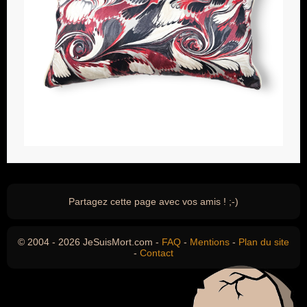
Partagez cette page avec vos amis ! ;-)
© 2004 - 2026 JeSuisMort.com -
FAQ
-
Mentions
-
Plan du site
-
Contact