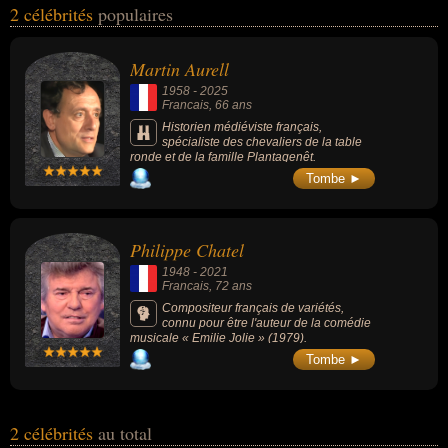
2 célébrités
populaires
été enseignant, historien, médiéviste, professeur d'histoire,
scientifique, artiste, chanteur, chanteur de variétés, compositeur,
compositeur de variétés ou musicien. En ce qui concerne leurs
Martin Aurell
nationalités au moment de leurs morts, ils peuvent avoir été
1958
-
2025
francais ou espagnol par exemple.
Francais
, 66 ans
Historien médiéviste français,
spécialiste des chevaliers de la table
ronde et de la famille Plantagenêt.
Tombe ►
Philippe Chatel
1948
-
2021
Francais
, 72 ans
Compositeur français de variétés,
connu pour être l'auteur de la comédie
musicale « Emilie Jolie » (1979).
Tombe ►
2 célébrités
au total