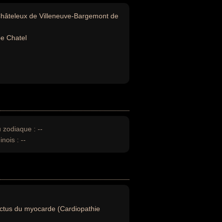
hâteleux de Villeneuve-Bargemont de
pe Chatel
u zodiaque :
--
inois :
--
ctus du myocarde (Cardiopathie