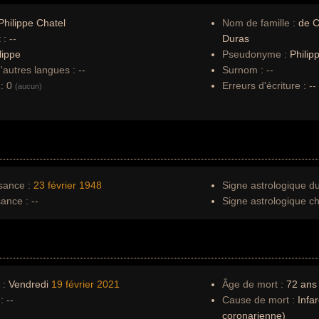
hilippe Chatel
Nom de famille :
de C
 :
--
Duras
lippe
Pseudonyme :
Philip
autres langues :
--
Surnom :
--
:
0
Erreurs d'écriture :
--
(aucun)
sance :
23 février
1948
Signe astrologique d
sance :
--
Signe astrologique ch
 :
Vendredi
19 février
2021
Âge de mort :
72 ans
:
--
Cause de mort :
Infar
coronarienne)