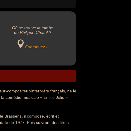
Où se trouve la tombe
de Philippe Chatel ?
Contribuez !
eur-compositeur-interprète français, né le
de la comédie musicale « Emilie Jolie »
e Brassens, il compose, écrit et
date de 1977. Puis suivront des titres