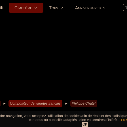
Cimetière
Tops
Anniversaires
►
Compositeur de variétés francais
►
Philippe Chatel
tre navigation, vous acceptez l'utilisation de cookies afin de réaliser des statistiq
contenus ou publicités adaptés selon vos centres d'intérêts.
En s
OK