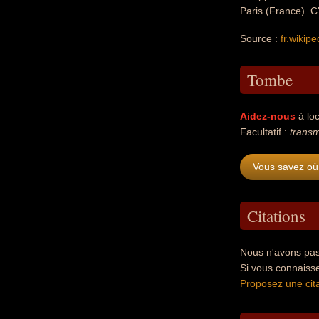
Paris (France). C'
Source :
fr.wikipe
Tombe
Aidez-nous
à loc
Facultatif :
transm
Vous savez où 
Citations
Nous n'avons pas 
Si vous connaisse
Proposez une cita