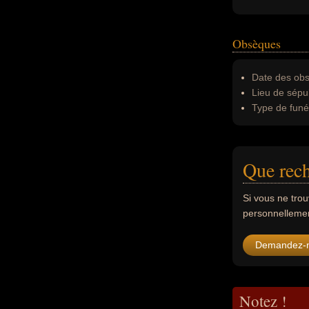
Obsèques
Date des obs
Lieu de sépul
Type de funér
Que rech
Si vous ne tro
personnellement
Demandez-
Notez !