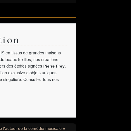
tion
en tissus de grandes maisons
IS
de beaux textiles, nos créations
vers des étoffes signées
,
Pierre Frey
tion exclusive d'objets uniques
e singulière. Consultez tous nos
e l'auteur de la comédie musicale «