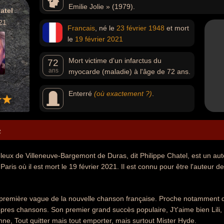
Emilie Jolie » (1979).
atel
21
Francais
, né le
23 février
1948
et mort
le
19 février
2021
Mort victime d'un infarctus du
72
ans
myocarde (maladie) à l'âge de 72 ans.
Enterré
(où exactement ?)
.
e
leux de Villeneuve-Bargemont de Duras, dit Philippe Chatel, est un aut
Paris où il est mort le 19 février 2021. Il est connu pour être l'auteur 
 la première vague de la nouvelle chanson française. Proche notamment d
opres chansons. Son premier grand succès populaire, J't'aime bien Lili, 
e, Tout quitter mais tout emporter, mais surtout Mister Hyde.