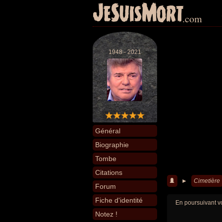
JeSuisMort
.com
1948 - 2021
Général
Biographie
Tombe
Citations
►
Cimetière
Forum
Fiche d'identité
En poursuivant vo
Notez !