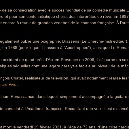
 de sa consécration avec le succès mondial de sa comédie musicale Émili
ire et pour son conte initiatique choisit des interprètes de rêve. En 19
t encore à réunir de grandes vedettes de la chanson française. À l'auto
 également publié une biographie, Brassens (Le Cherche-midi éditeur),
, en 1988 (pour lequel il passera à "Apostrophes"), ainsi que Le Roman 
e accident de quad près d'Aix-en-Provence en 2006, il séjourne en soins 
uelques séquelles dont une légère paralysie faciale au niveau de la mâcho
François Chatel, réalisateur de télévision, qui avait notamment réalisé 
nard Pivot
.
l'album Renaissance, dans lequel, simplement accompagné à la guitare ou 
rte candidat à l'Académie française. Recueillant une voix, il est distanc
st mort le vendredi 19 février 2021, à l'âge de 72 ans, d'une crise car