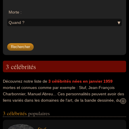
Morte :
Quand ?
3 célébrités
Découvrez notre liste de
3
célébrités nées en janvier 1959
mortes et connues comme par exemple : Stuf, Jean-François
Charbonnier, Manuel Abreu... Ces personnalités peuvent avoir des
liens variés dans les domaines de l'art, de la bande dessinée, du
+
+
dessin, du football, du sport ou du sport collectif. Ces célébrités
3 célébrités
populaires
peuvent également avoir été artiste, coloriste, dessinateur,
footballeur, sportif, entraineur ou entraineur de football. En ce qui
concerne leurs nationalités au moment de leurs morts, ils peuvent