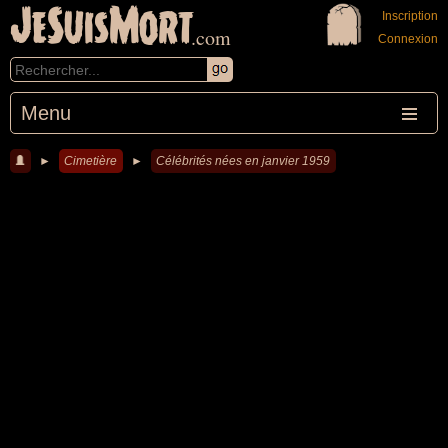
JeSuisMort
Inscription
.com
Connexion
Menu
►
Cimetière
►
Célébrités nées en janvier 1959