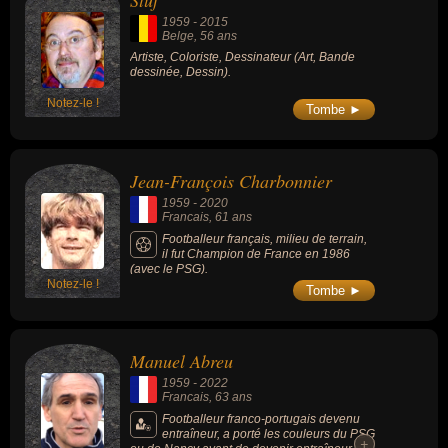
Stuf
avoir été belge, francais ou portugais par exemple.
1959
-
2015
Belge
, 56 ans
Artiste, Coloriste, Dessinateur (Art, Bande
dessinée, Dessin).
Notez-le !
Tombe ►
Jean-François Charbonnier
1959
-
2020
Francais
, 61 ans
Footballeur français, milieu de terrain,
il fut Champion de France en 1986
(avec le PSG).
Notez-le !
Tombe ►
Manuel Abreu
1959
-
2022
Francais
, 63 ans
Footballeur franco-portugais devenu
entraîneur, a porté les couleurs du PSG
+
+