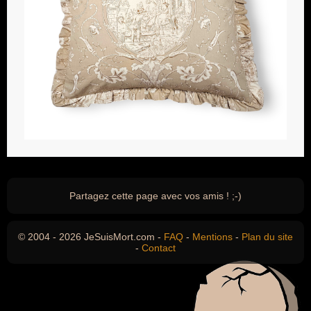
Partagez cette page avec vos amis ! ;-)
© 2004 - 2026 JeSuisMort.com -
FAQ
-
Mentions
-
Plan du site
-
Contact