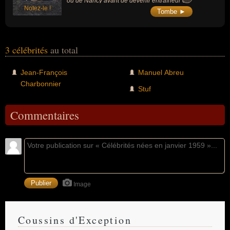
ou de Nancy avant de devenir entraîneur en
Notez-le !
dirigeant le Stade de Reims.
Tombe ►
3 célébrités
au total
Jean-François
Manuel Abreu
Charbonnier
Stuf
Commentaires
Image
Coussins d'Exception