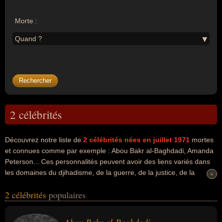
Morte :
Quand ?
2 célébrités
Découvrez notre liste de
2
célébrités nées en juillet 1971
mortes
et connues comme par exemple : Abou Bakr al-Baghdadi, Amanda
Peterson... Ces personnalités peuvent avoir des liens variés dans
les domaines du djihadisme, de la guerre, de la justice, de la
+
+
politique, de la religion, du terrorisme, de l'art ou du cinéma. Ces
2 célébrités
populaires
célébrités peuvent également avoir été criminel, croyant, djihadiste,
homme d'état, homme politique, hors-la-loi, islamiste, terroriste,
acteur ou artiste. En ce qui concerne leurs nationalités au moment