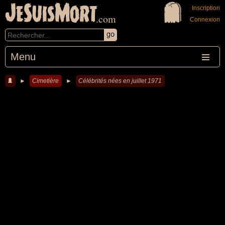
JeSuisMort
Inscription
.com
Connexion
Menu
►
Cimetière
►
Célébrités nées en juillet 1971