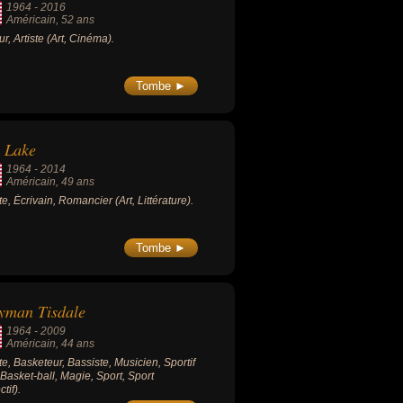
1964
-
2016
Américain
, 52 ans
ur, Artiste (Art, Cinéma).
Tombe ►
 Lake
1964
-
2014
Américain
, 49 ans
ste, Écrivain, Romancier (Art, Littérature).
Tombe ►
yman Tisdale
1964
-
2009
Américain
, 44 ans
ste, Basketeur, Bassiste, Musicien, Sportif
, Basket-ball, Magie, Sport, Sport
ctif).