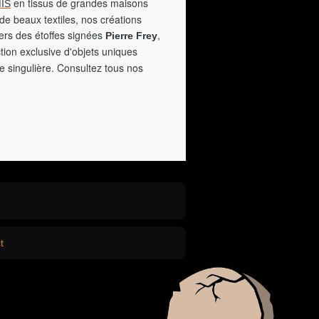
en tissus de grandes maisons
IS
de beaux textiles, nos créations
vers des étoffes signées
,
Pierre Frey
tion exclusive d'objets uniques
e singulière. Consultez tous nos
t