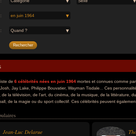
:
Catégorie
Sexe
:
en juin 1964
:
Quand ?
s
liste de
6
célébrités nées en juin 1964
mortes et connues comme par
Josh, Jay Lake, Philippe Bouvatier, Wayman Tisdale... Ces personnalité
e la télévision, de l'art, du cinéma, de la musique, de la littérature, d
ball, de la magie ou du sport collectif. Ces célébrités peuvent égalemen
, artiste, dj, écrivain, romancier, coureur cycliste, sportif, basketeur,
ulaires
s au moment de leurs morts, ils peuvent avoir été francais, américain o
Jean-Luc Delarue
Th