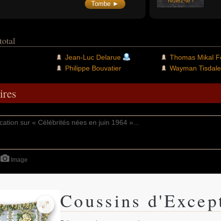
10 ans dans le peloton professionnel.
Notez-le !
Tombe ►
total
Jean-Luc Delarue
Thomas Mikal F
Philippe Bouvatier
Wayman Tisdale
res
Image
Coussins d'Excep