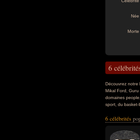
Célébrité 
Née 
Morte 
6 célébrité
Découvrez notre 
Mikal Ford, Guru 
domaines people, d
sport, du basket-
producteur, acteur
6 célébrités
pop
leurs nationalité