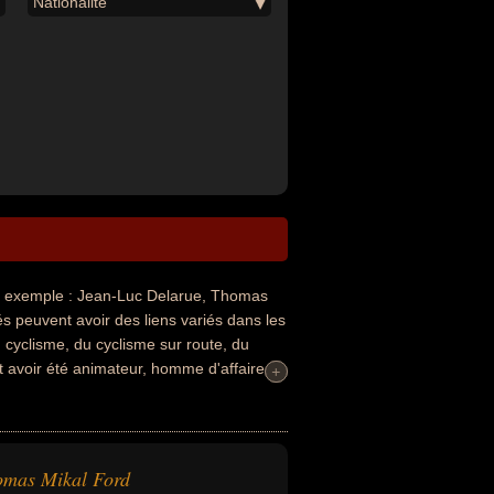
Nationalité
 exemple : Jean-Luc Delarue, Thomas
s peuvent avoir des liens variés dans les
u cyclisme, du cyclisme sur route, du
t avoir été animateur, homme d'affaire,
+
+
 bassiste ou musicien. En ce qui concerne
u anglais par exemple.
omas Mikal Ford