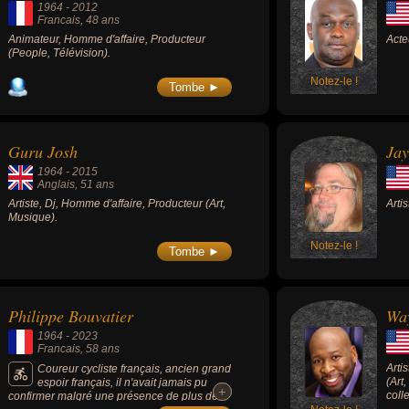
1964
-
2012
Francais
, 48 ans
Animateur, Homme d'affaire, Producteur
Acte
(People, Télévision).
Notez-le !
Tombe ►
Guru Josh
Jay
1964
-
2015
Anglais
, 51 ans
Artiste, Dj, Homme d'affaire, Producteur (Art,
Arti
Musique).
Notez-le !
Tombe ►
Philippe Bouvatier
Wa
1964
-
2023
Francais
, 58 ans
Arti
Coureur cycliste français, ancien grand
(Art
espoir français, il n'avait jamais pu
+
+
colle
confirmer malgré une présence de plus de