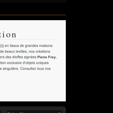
tion
en tissus de grandes maisons
IS
de beaux textiles, nos créations
vers des étoffes signées
,
Pierre Frey
tion exclusive d'objets uniques
e singulière. Consultez tous nos