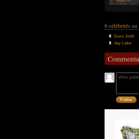
Notez-le !
6 célébrités
au 
Guru Josh
Jay Lake
Commentai