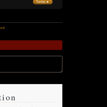
Tombe ►
ord
tion