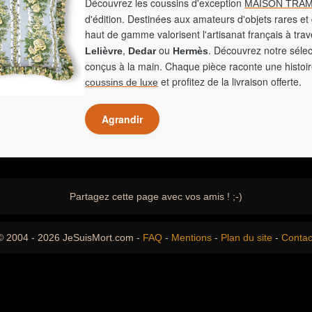
Découvrez les coussins d'exception
MAISON TRAM
d'édition. Destinées aux amateurs d'objets rares et 
haut de gamme valorisent l'artisanat français à tra
,
ou
. Découvrez notre sélec
Lelièvre
Dedar
Hermès
conçus à la main. Chaque pièce raconte une histoir
et profitez de la livraison offerte.
coussins de luxe
Agrandir
Partagez cette page avec vos amis ! ;-)
© 2004 - 2026 JeSuisMort.com -
FAQ
-
Mentions
-
Plan du site
-
Contac