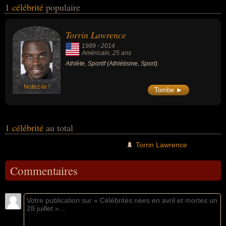
1 célébrité
populaire
moment de leurs morts, ils peuvent avoir été américain par
exemple.
Torrin Lawrence
1989
-
2014
Américain
, 25 ans
Athlète, Sportif (Athlétisme, Sport).
Notez-le !
Tombe ►
1 célébrité
au total
Torrin Lawrence
Commentaires