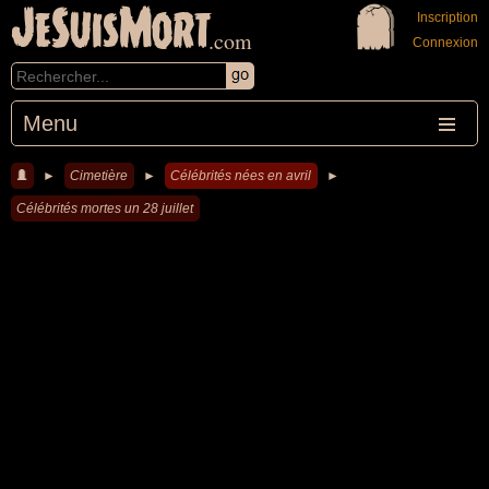
JeSuisMort
Inscription
.com
Connexion
Menu
►
Cimetière
►
Célébrités nées en avril
►
Célébrités mortes un 28 juillet