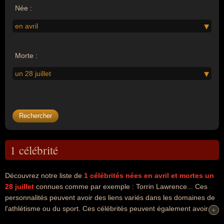
Née :
en avril
Morte :
un 28 juillet
1 célébrité
Découvrez notre liste de
1
célébrités nées en avril
et mortes un
28 juillet
connues comme par exemple : Torrin Lawrence... Ces
personnalités peuvent avoir des liens variés dans les domaines de
l'athlétisme ou du sport. Ces célébrités peuvent également avoir
+
+
été athlète ou sportif. En ce qui concerne leurs nationalités au